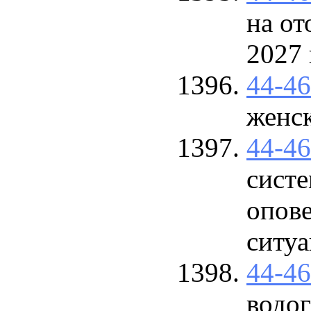
на от
2027 
44-4
женс
44-4
систе
опов
ситу
44-4
водо