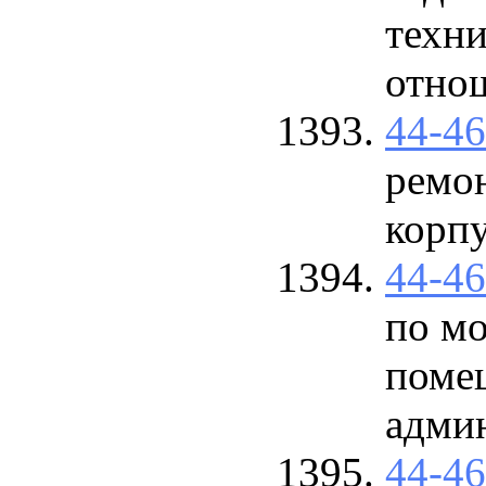
техни
отнош
44-4
ремон
корп
44-4
по м
поме
адми
44-4