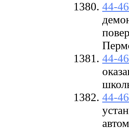
44-4
демо
повер
Пермс
44-4
оказа
школ
44-4
уста
автом