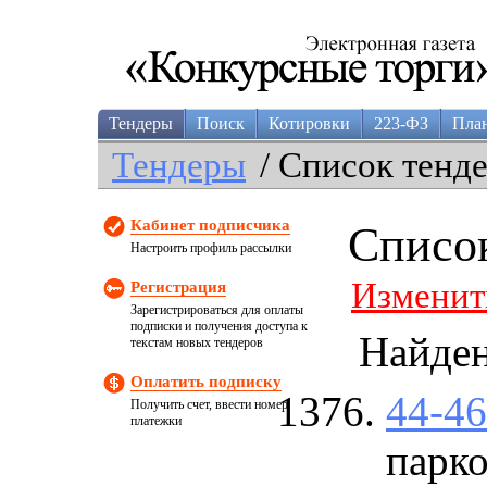
Тендеры
Поиск
Котировки
223-ФЗ
Пла
Тендеры
/ Список тенд
Кабинет подписчика
Списо
Настроить профиль рассылки
Изменит
Регистрация
Зарегистрироваться для оплаты
подписки и получения доступа к
Найде
текстам новых тендеров
Оплатить подписку
44-4
Получить счет, ввести номер
платежки
парко