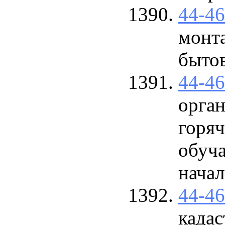
44-4
монт
быто
44-4
орган
горяч
обуч
начал
44-4
кадас