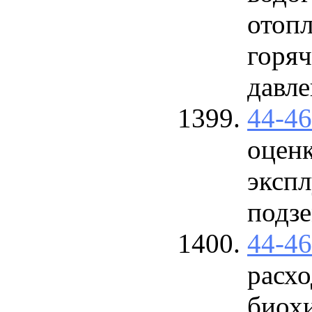
отопл
горяч
давл
44-4
оцен
экспл
подзе
44-4
расхо
биох