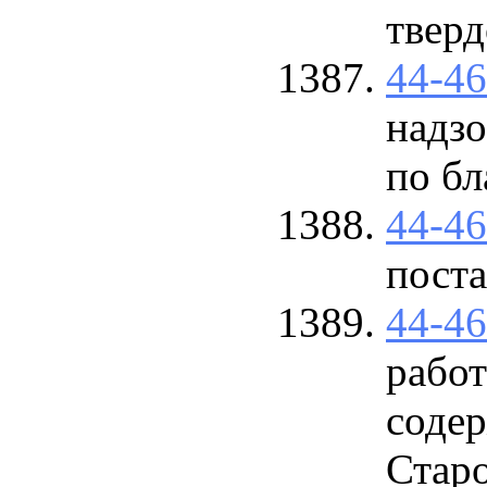
тверд
44-4
надзо
по бл
44-4
пост
44-4
работ
соде
Стар