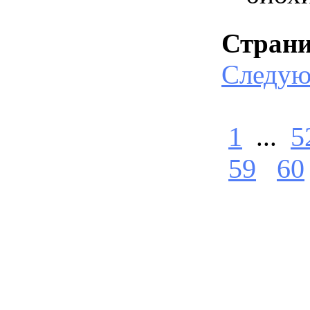
Стран
Следу
1
...
5
59
60