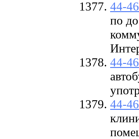
44-4
по д
комм
Инте
44-4
авто
упот
44-4
клин
поме