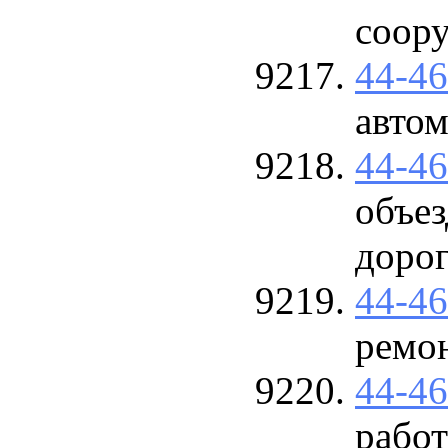
соор
44-4
авто
44-4
объе
доро
44-4
ремо
44-4
работ