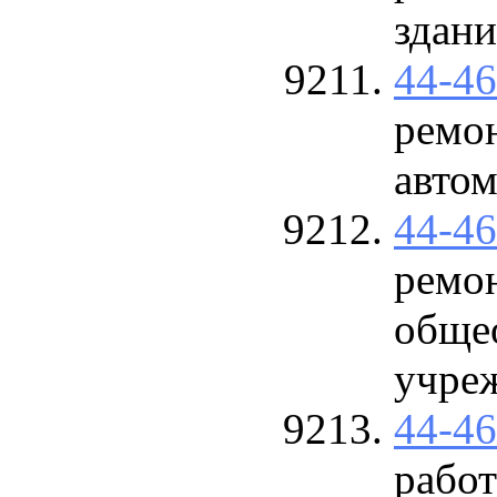
здани
44-4
ремо
авто
44-4
ремо
обще
учре
44-4
рабо