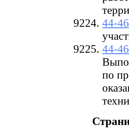
терр
44-4
участ
44-4
Выпо
по пр
оказа
техни
Стран