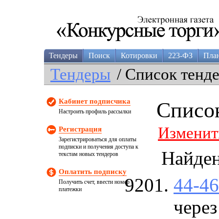
Тендеры
Поиск
Котировки
223-ФЗ
Пла
Тендеры
/ Список тенд
Кабинет подписчика
Списо
Настроить профиль рассылки
Изменит
Регистрация
Зарегистрироваться для оплаты
подписки и получения доступа к
Найде
текстам новых тендеров
Оплатить подписку
44-4
Получить счет, ввести номер
платежки
через