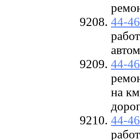
ремо
44-4
работ
авто
44-4
ремо
на к
доро
44-4
работ