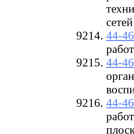
техн
сетей
44-4
рабо
44-4
орган
восп
44-4
работ
плоск