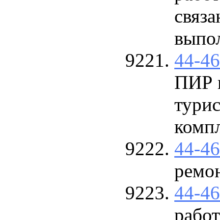
связ
выпо
44-4
ПИР 
тури
компл
44-4
ремо
44-4
рабо