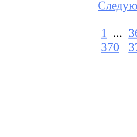
Следу
1
...
3
370
3