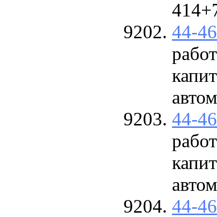
414+
44-4
работ
капит
авто
44-4
работ
капит
авто
44-4