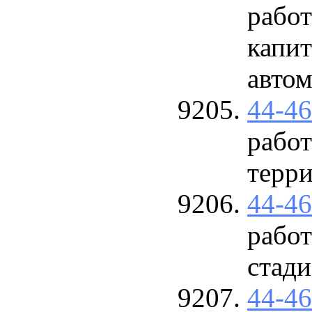
работ
капит
авто
44-4
работ
терр
44-4
рабо
стад
44-4