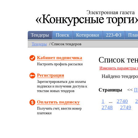
Тендеры
Поиск
Котировки
223-ФЗ
Пла
Тендеры
/ Список тендеров
Кабинет подписчика
Список те
Настроить профиль рассылки
Изменить параметры 
Регистрация
Найдено тендер
Зарегистрироваться для оплаты
подписки и получения доступа к
Страницы
<<
П
текстам новых тендеров
1
2740
2
...
Оплатить подписку
2748
2749
Получить счет, ввести номер
платежки