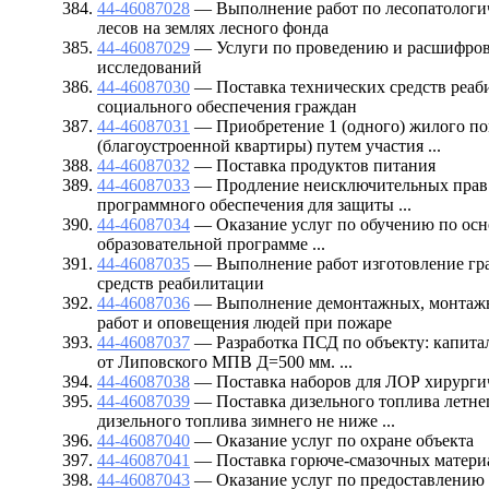
44-46087028
— Выполнение работ по лесопатологи
лесов на землях лесного фонда
44-46087029
— Услуги по проведению и расшифро
исследований
44-46087030
— Поставка технических средств реаб
социального обеспечения граждан
44-46087031
— Приобретение 1 (одного) жилого п
(благоустроенной квартиры) путем участия ...
44-46087032
— Поставка продуктов питания
44-46087033
— Продление неисключительных прав 
программного обеспечения для защиты ...
44-46087034
— Оказание услуг по обучению по ос
образовательной программе ...
44-46087035
— Выполнение работ изготовление гр
средств реабилитации
44-46087036
— Выполнение демонтажных, монтажн
работ и оповещения людей при пожаре
44-46087037
— Разработка ПСД по объекту: капита
от Липовского МПВ Д=500 мм. ...
44-46087038
— Поставка наборов для ЛОР хирурги
44-46087039
— Поставка дизельного топлива летне
дизельного топлива зимнего не ниже ...
44-46087040
— Оказание услуг по охране объекта
44-46087041
— Поставка горюче-смазочных матери
44-46087043
— Оказание услуг по предоставлению 