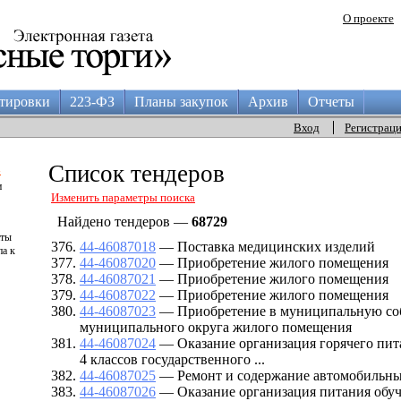
О проекте
тировки
223-ФЗ
Планы закупок
Архив
Отчеты
Вход
Регистрац
а
Список тендеров
и
Изменить параметры поиска
Найдено тендеров —
68729
аты
44-46087018
— Поставка медицинских изделий
па к
44-46087020
— Приобретение жилого помещения
44-46087021
— Приобретение жилого помещения
44-46087022
— Приобретение жилого помещения
44-46087023
— Приобретение в муниципальную соб
муниципального округа жилого помещения
44-46087024
— Оказание организация горячего пит
4 классов государственного ...
44-46087025
— Ремонт и содержание автомобильны
44-46087026
— Оказание организация питания об