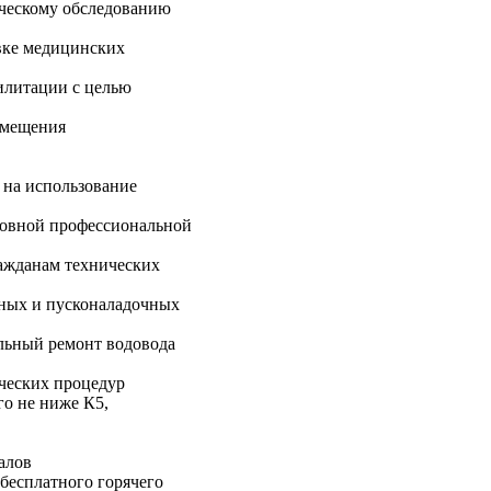
ческому обследованию
вке медицинских
илитации с целью
омещения
на использование
новной профессиональной
ажданам технических
ых и пусконаладочных
льный ремонт водовода
ческих процедур
го не ниже К5,
алов
бесплатного горячего