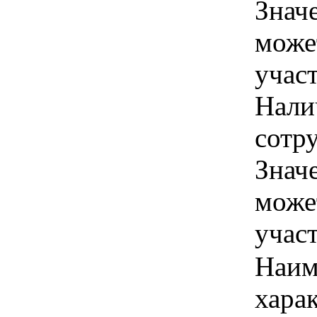
Знач
може
учас
Нали
сотру
Знач
може
учас
Наим
хара