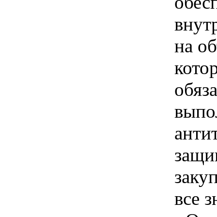
обес
внут
на о
кото
обяз
выпо
анти
защи
закуп
все 