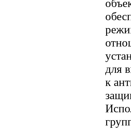
объек
обес
режи
отно
уста
для 
к ан
защи
Испо
групп