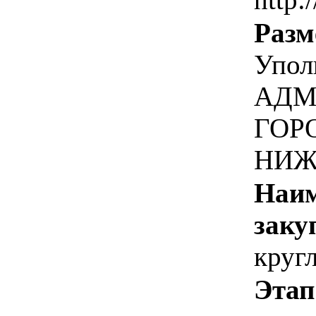
Разм
Упол
АДМ
ГОР
НИЖ
Наим
заку
круг
Этап