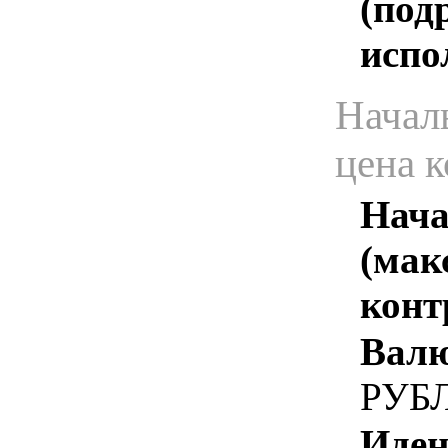
(под
испо
Начал
цена 
Нача
(мак
конт
Валю
РУБ
Иден