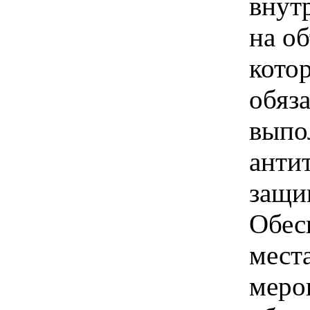
внут
на о
кото
обяз
выпо
анти
защи
Обес
мест
меро