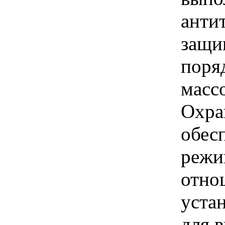
анти
защи
поря
масс
Охра
обес
режи
отно
уста
для 