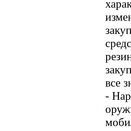
хара
изме
заку
сред
резин
закуп
все 
- На
оруж
моби