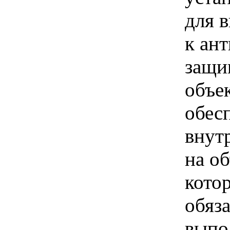
для 
к ан
защи
объек
обес
внут
на о
кото
обяз
выпо