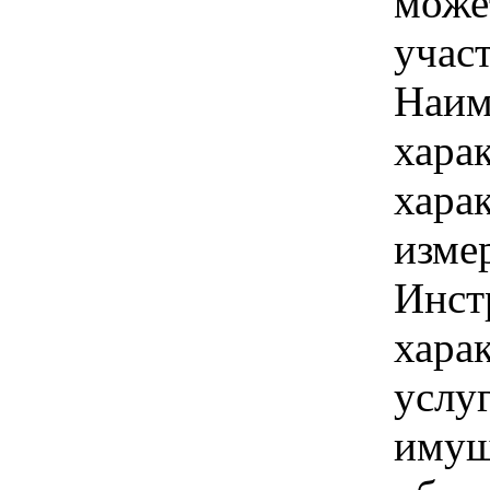
може
учас
Наим
хара
хара
изме
Инст
харак
услу
имущ