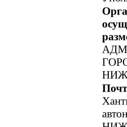
Орга
осу
разм
АДМ
ГОР
НИЖ
Почт
Хант
авто
НИЖ