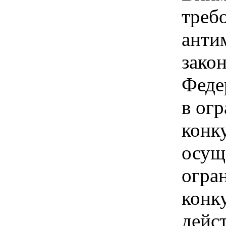
треб
анти
зако
Феде
в ог
конк
осущ
огра
конк
дейс