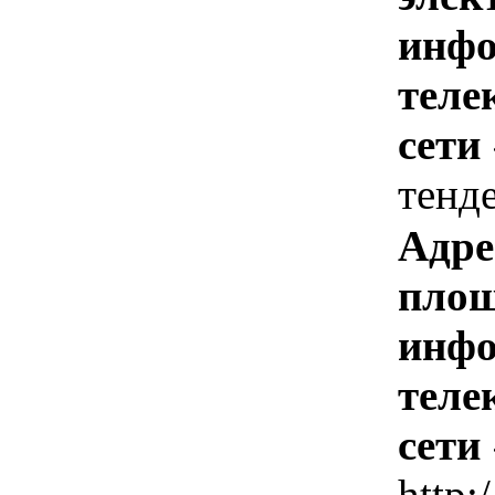
инфо
теле
сети
тенд
Адре
площ
инфо
теле
сети
http: