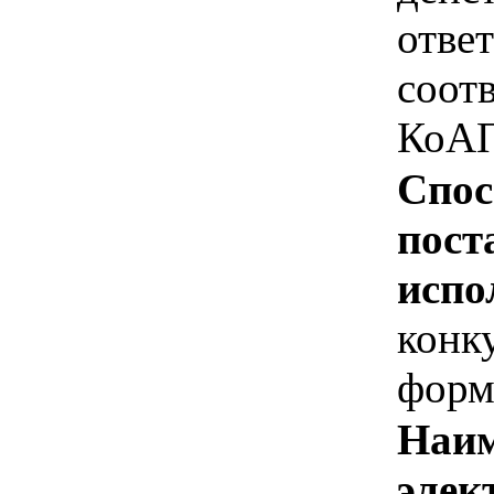
отве
соотв
КоАП
Спос
пост
испо
конк
форм
Наим
элек