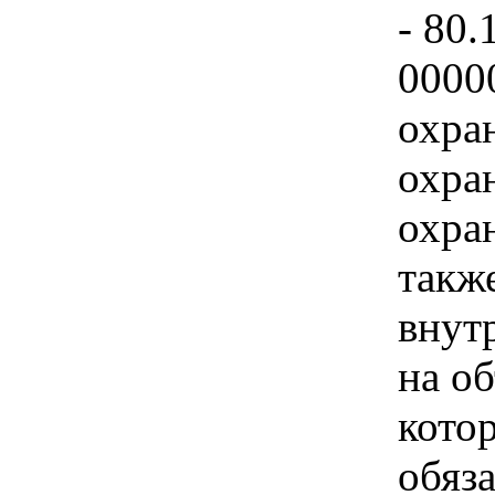
- 80.
0000
охра
охра
охра
такж
внут
на о
кото
обяз