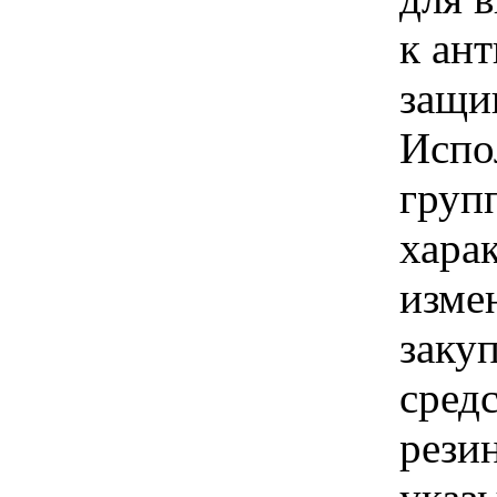
к ан
защи
Испо
груп
хара
изме
заку
сред
рези