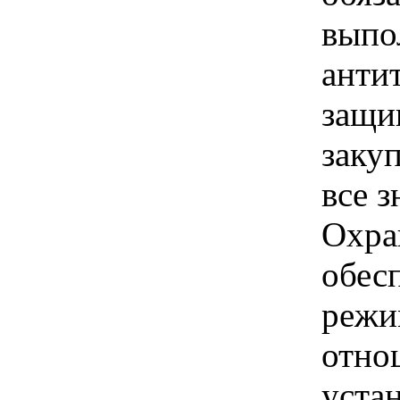
выпо
анти
защи
закуп
все 
Охра
обес
режи
отно
уста