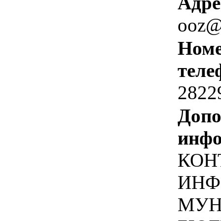
Адре
ooz@
Номе
теле
2822
Допо
инфо
КОН
ИНФО
МУН