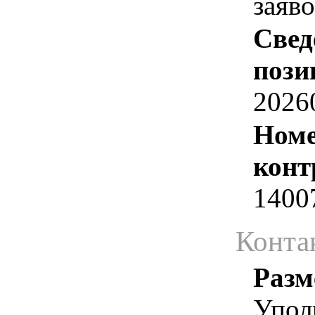
заяв
Свед
пози
2026
Номе
конт
1400
Конта
Разм
Упол