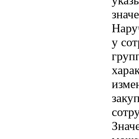
указы
знач
Нару
у со
груп
хара
изме
заку
сотр
Знач