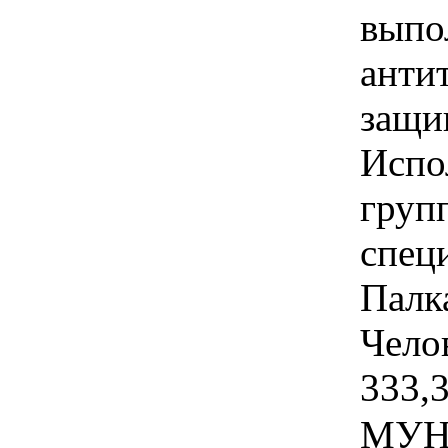
выпо
анти
защи
Испо
груп
спец
Палка
Челов
333,3
МУН