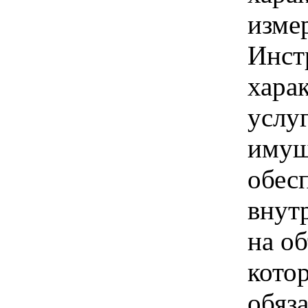
изме
Инст
хара
услу
имущ
обес
внут
на о
кото
обяз