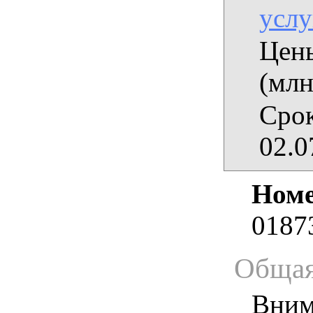
услу
Цены
(млн
Срок
02.0
Номе
0187
Общая
Вним