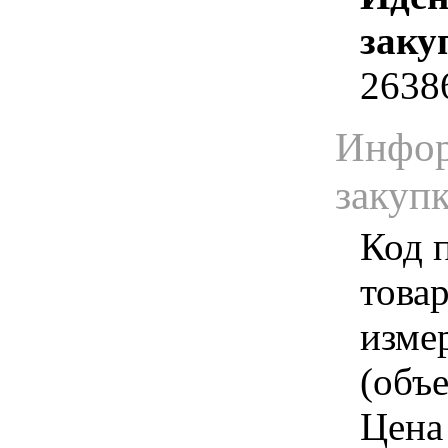
заку
2638
Инфор
закуп
Код 
товар
изме
(объе
Цена 