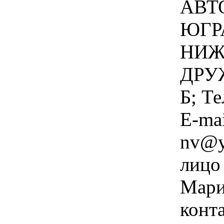
АВТ
ЮГРА
НИЖ
ДРУ
Б; Т
E-ma
nv@y
лицо
Мари
конта