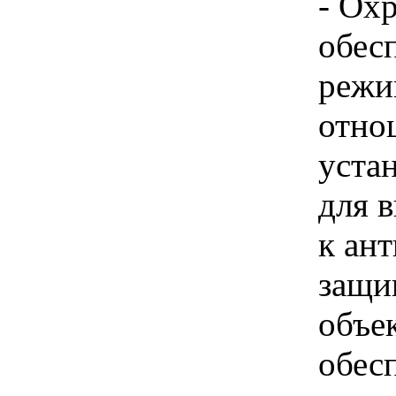
- Ох
обес
режи
отно
уста
для 
к ан
защи
объек
обес