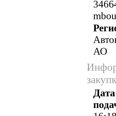
34664
mbou
Реги
Авто
АО
Инфор
закуп
Дата
пода