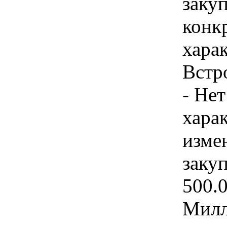
закуп
конк
хара
Встр
- Нет
хара
изме
закуп
500.
Милл