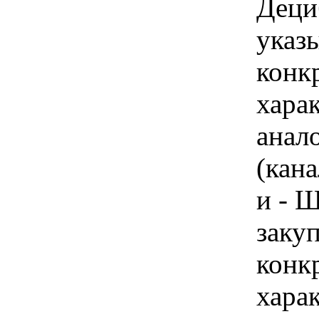
Деци
указы
конк
хара
анал
(кана
и - 
закуп
конк
хара