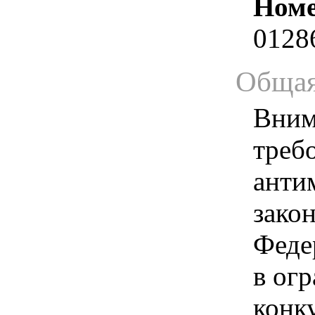
Номе
0128
Общая
Вним
треб
анти
зако
Феде
в ог
конк