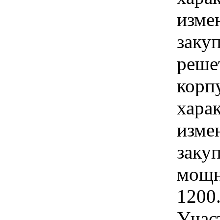
изме
заку
реше
корп
хара
изме
заку
мощн
1200
Учас