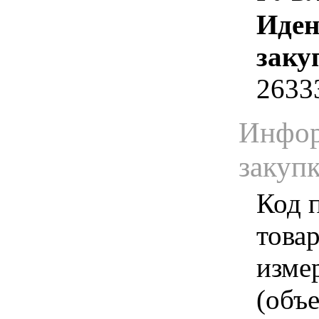
Иден
заку
2633
Инфор
закуп
Код 
товар
изме
(объе