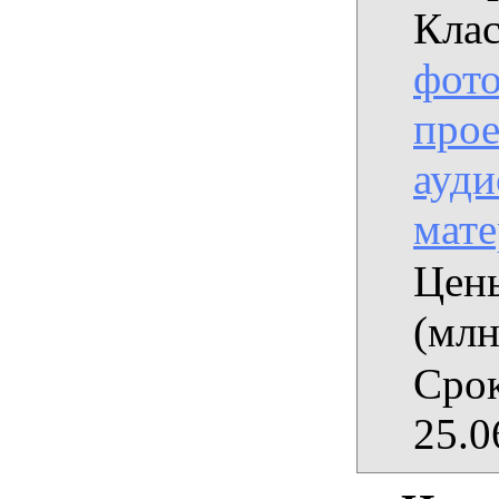
Клас
фото
прое
ауди
мат
Цены
(млн
Срок
25.0