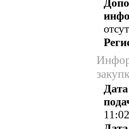
Допо
инфо
отсут
Реги
Инфор
закуп
Дата
пода
11:0
Дата