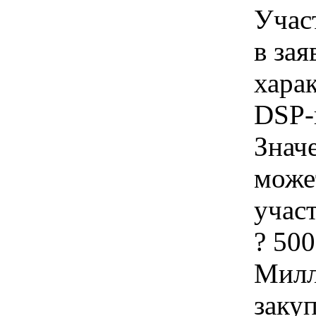
Учас
в зая
хара
DSP-
Знач
може
учас
? 50
Милл
закуп