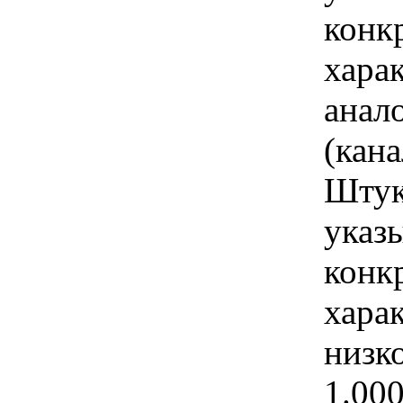
конк
хара
анал
(кана
Штук
указы
конк
хара
низк
1.00