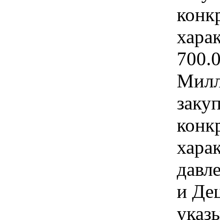
конк
хара
700.
Милл
закуп
конк
хара
давл
и Де
указы