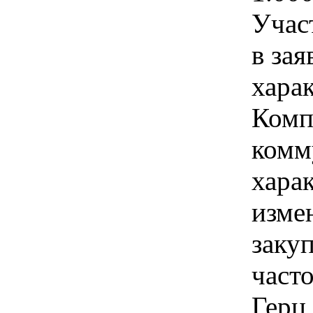
Учас
в зая
хара
Комп
комм
хара
изме
заку
част
Герц