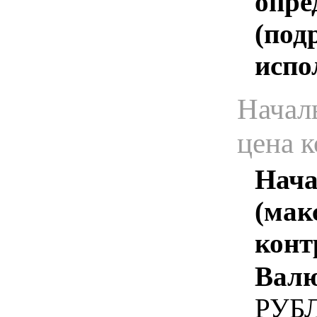
опре
(под
испо
Начал
цена 
Нача
(мак
конт
Валю
РУБ