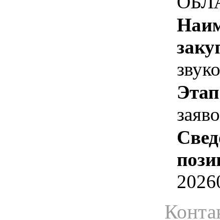
ОБЛ
Наим
заку
звук
Этап
заяв
Свед
пози
2026
Конта