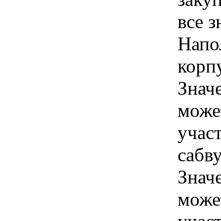
все 
Напо
корп
Знач
може
учас
сабв
Знач
може