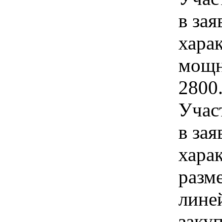
в зая
хара
мощн
2800
Учас
в зая
хара
разм
лине
закуп