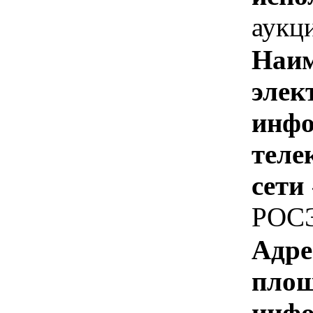
аукц
Наим
элек
инфо
теле
сети
РОС
Адре
площ
инфо