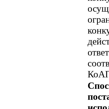
осущ
огра
конк
дейс
отве
соотв
КоАП
Спос
пост
испо