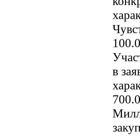
конк
хара
Чувс
100.
Учас
в зая
хара
700.
Милл
закуп