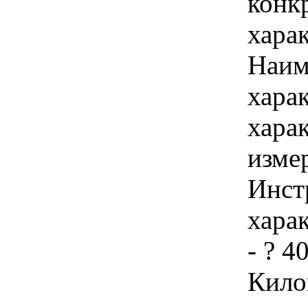
конк
хара
Наим
хара
хара
изме
Инст
харак
- ? 4
Кило