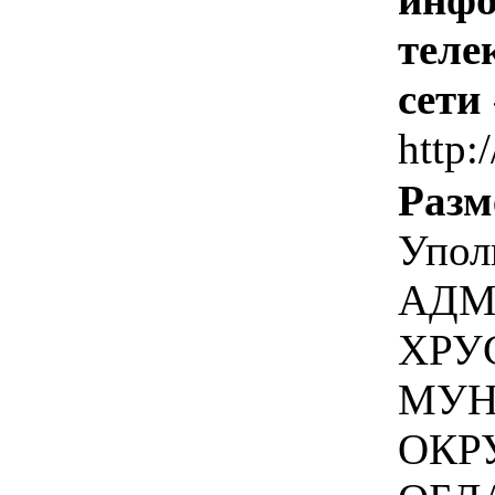
теле
сети
http:/
Разм
Упол
АДМ
ХРУ
МУН
ОКР