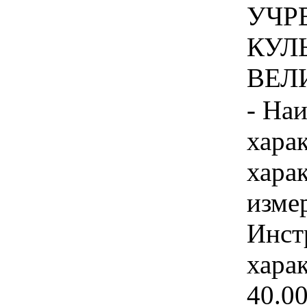
УЧР
КУЛ
ВЕЛИ
- На
хара
хара
изме
Инст
харак
40.0