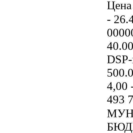
Цена 
- 26.
0000
40.0
DSP-
500.
4,00 
493 
МУН
БЮД