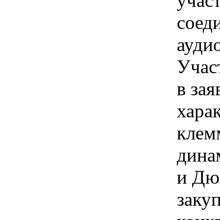
учас
соед
ауди
Учас
в зая
хара
клем
дина
и Дю
закуп