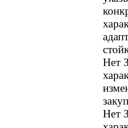
конк
хара
адап
стойк
Нет 
хара
изме
заку
Нет 
хара