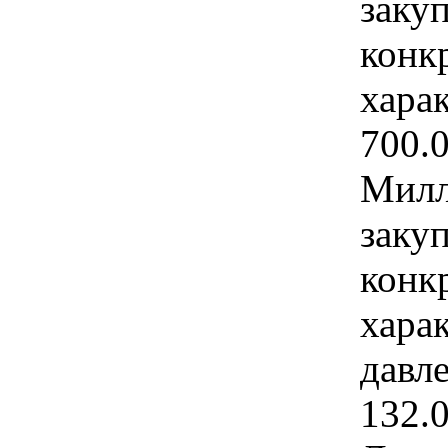
закуп
конк
харак
700.
Милл
закуп
конк
хара
давле
132.