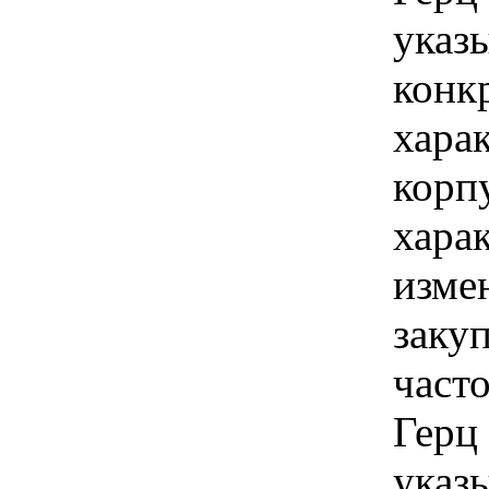
указы
конк
хара
корп
хара
изме
заку
част
Герц
указы