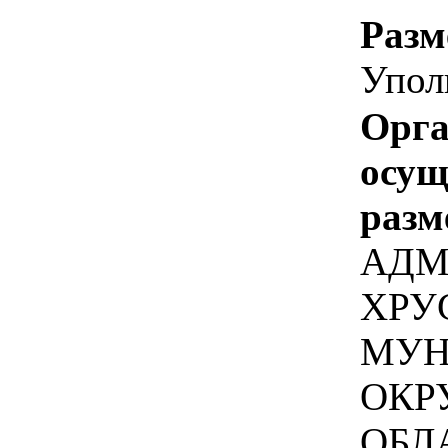
Разм
Упол
Орга
осу
разм
АДМ
ХРУ
МУН
ОКР
ОБЛ