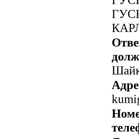
ГУС
КАРЛ
Отве
долж
Шайк
Адре
kumi
Номе
теле