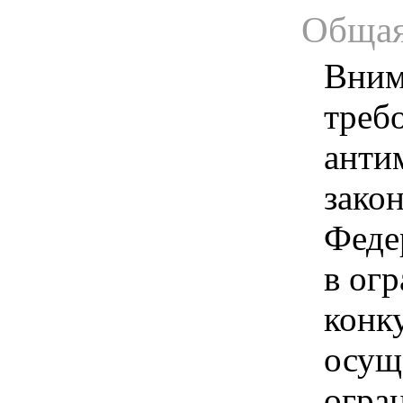
Общая
Вним
треб
анти
зако
Феде
в ог
конк
осущ
огра