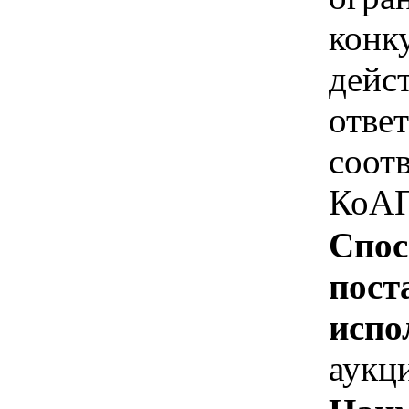
конк
дейс
отве
соотв
КоАП
Спос
пост
испо
аукц