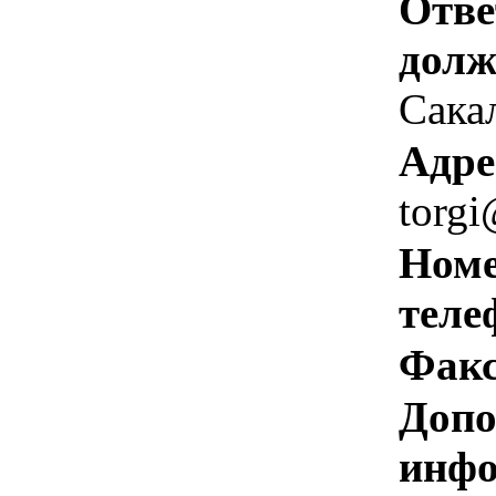
Отве
долж
Сакал
Адре
torgi
Номе
теле
Факс
Допо
инфо