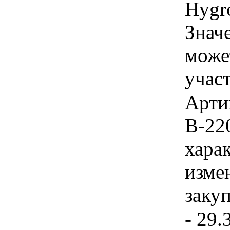
Hygr
Знач
може
учас
Артик
В-220
хара
изме
заку
- 29.