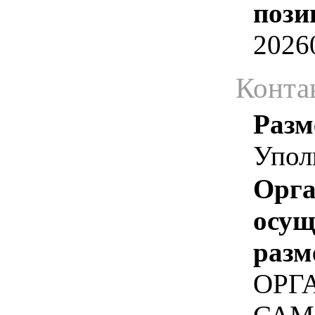
пози
2026
Конта
Разм
Упол
Орга
осу
разм
ОРГ