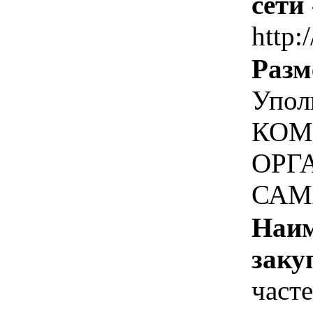
сети
http:
Разм
Упол
КОМ
ОРГ
САМ
Наим
заку
част