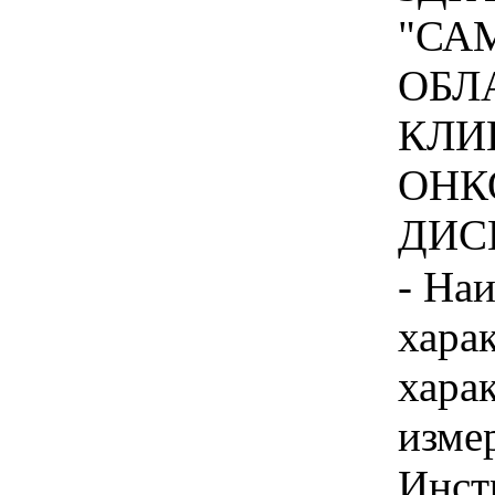
"СА
ОБЛ
КЛИ
ОНК
ДИСП
- На
хара
хара
изме
Инст