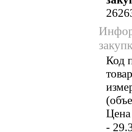
2626
Инфор
закуп
Код 
товар
изме
(объе
Цена 
- 29.