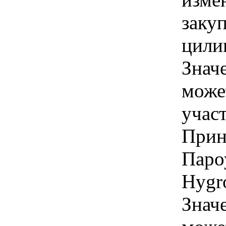
заку
цилин
Знач
може
учас
Прин
Паро
Hygr
Знач