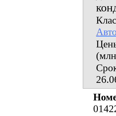
кон
Клас
Авт
Цены
(млн
Срок
26.0
Номе
0142