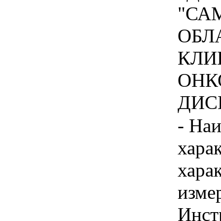
"СА
ОБЛ
КЛИ
ОНК
ДИСП
- На
хара
хара
изме
Инст