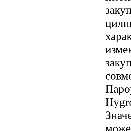
заку
цили
хара
изме
заку
совм
Паро
Hygr
Знач
може