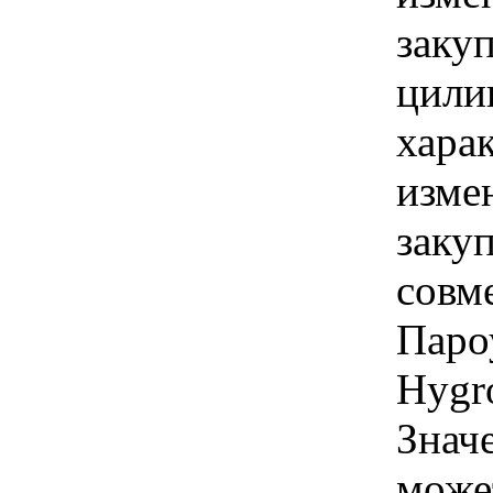
заку
цили
хара
изме
заку
совм
Паро
Hygr
Знач
може