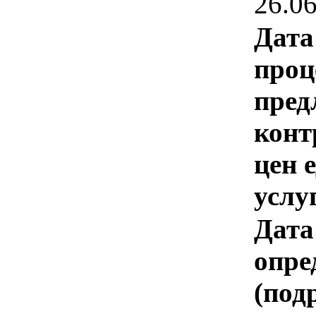
26.0
Дата
проц
пред
конт
цен 
услу
Дата
опре
(под