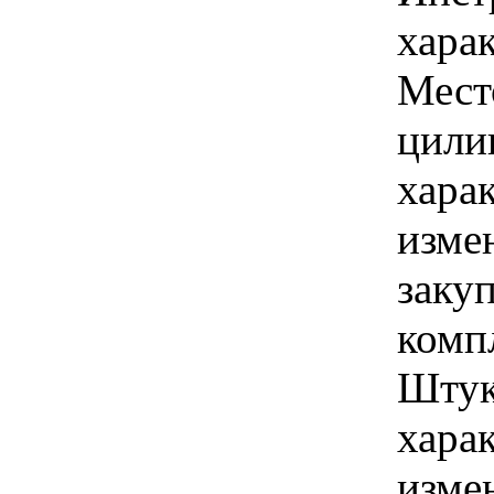
харак
Мест
цили
хара
изме
заку
комп
Штук
хара
изме