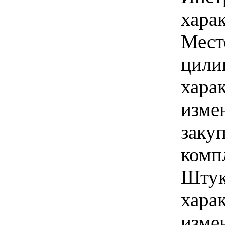
харак
Мест
цилин
хара
изме
закуп
комп
Штук
хара
изме