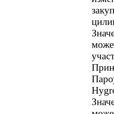
заку
цилин
Знач
може
учас
Прин
Паро
Hygr
Знач
може