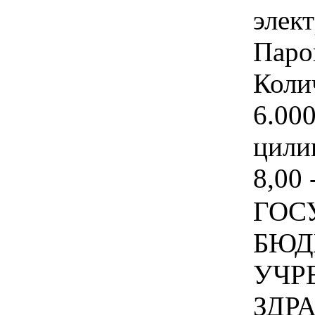
элек
Паро
Коли
6.00
цили
8,00 
ГОС
БЮД
УЧР
ЗДР