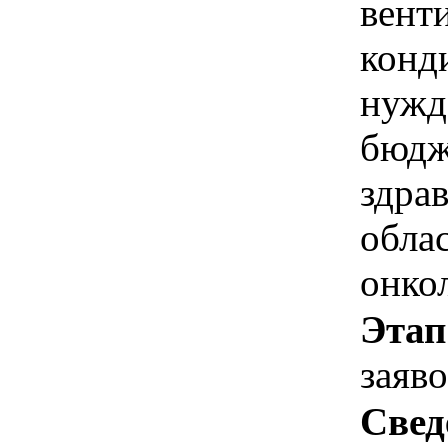
вент
конд
нужд
бюдж
здра
обла
онко
Этап
заяв
Свед