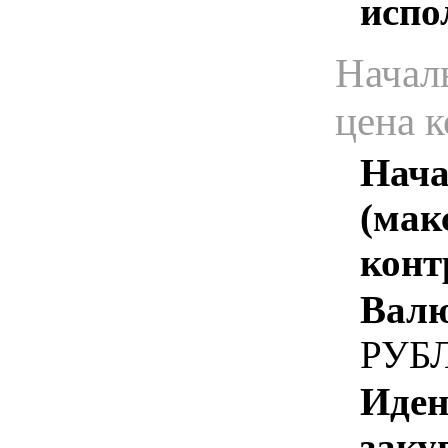
испо
Начал
цена 
Нача
(мак
конт
Валю
РУБ
Иден
заку