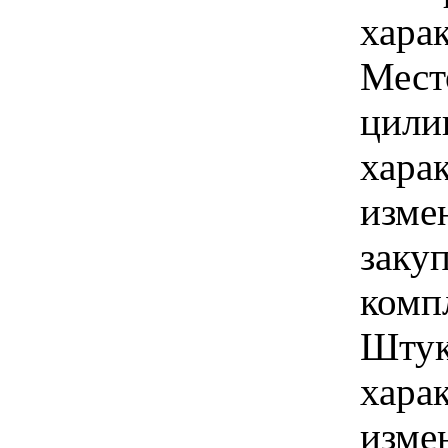
харак
Мест
цили
хара
изме
заку
комп
Штук
хара
изме