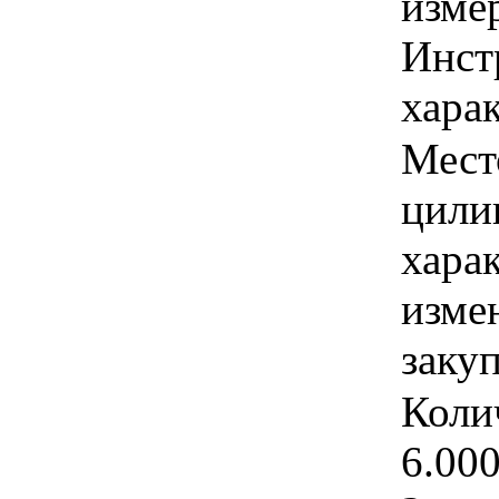
изме
Инст
харак
Мест
цилин
хара
изме
заку
Коли
6.00