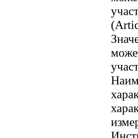
учас
(Arti
Знач
може
учас
Наим
хара
хара
изме
Инст