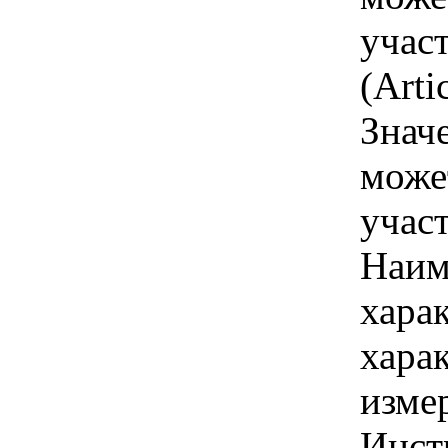
учас
(Arti
Знач
може
учас
Наим
хара
хара
изме
Инст