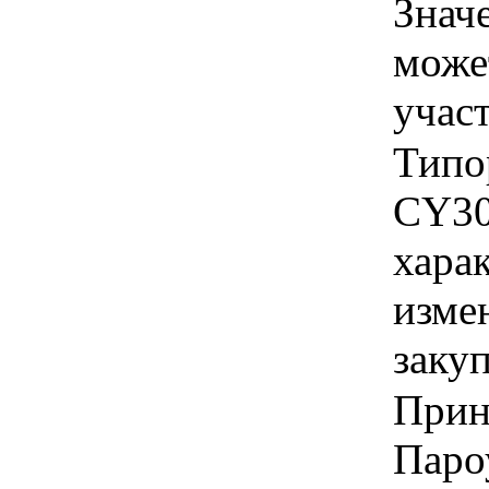
Знач
може
учас
Типо
CY30
хара
изме
заку
Прин
Паро