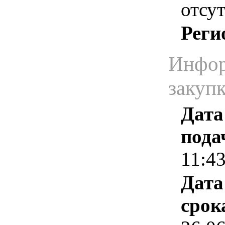
отсут
Реги
Инфор
закуп
Дата
пода
11:4
Дата
срок