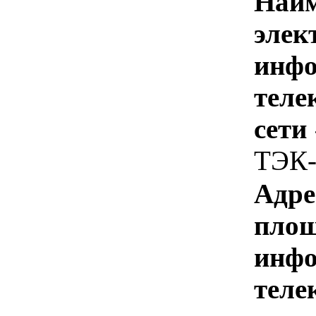
Наим
элек
инфо
теле
сети
ТЭК-
Адре
площ
инфо
теле