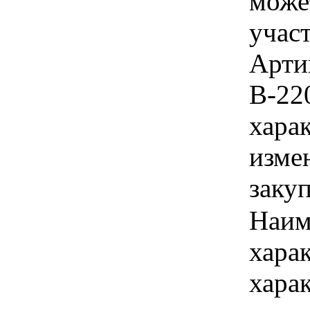
може
учас
Артик
В-220
хара
изме
заку
Наим
хара
хара