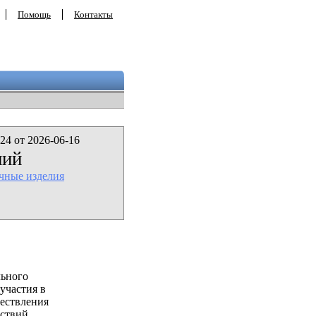
Помощь
Контакты
24 от 2026-06-16
лий
ачные изделия
льного
участия в
ествления
ствий