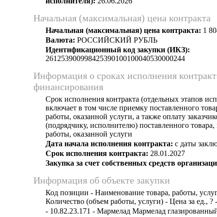
исполнителя):
26.06.2026
Начальная (максимальная) цена контракта
Начальная (максимальная) цена контракта:
1 80
Валюта:
РОССИЙСКИЙ РУБЛЬ
Идентификационный код закупки (ИКЗ):
261253900998425390100100040530000244
Информация о сроках исполнения контракт
финансирования
Срок исполнения контракта (отдельных этапов исп
включает в том числе приемку поставленного тов
работы, оказанной услуги, а также оплату заказчи
(подрядчику, исполнителю) поставленного товара
работы, оказанной услуги
Дата начала исполнения контракта:
с даты заклю
Срок исполнения контракта:
28.01.2027
Закупка за счет собственных средств организаци
Информация об объекте закупки
Код позиции - Наименование товара, работы, услуг
Количество (объем работы, услуги) - Цена за ед., ? 
- 10.82.23.171 - Мармелад Мармелад глазированны