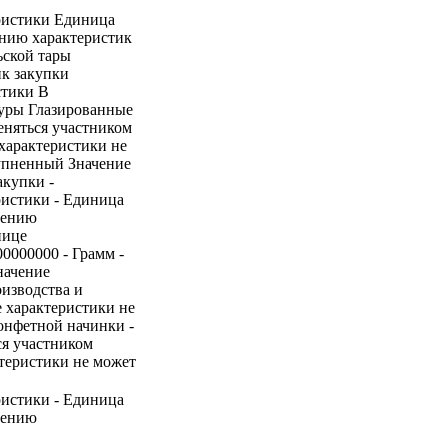
ристики Единица
ению характеристик
ьской тары
ик закупки
стики В
туры Глазированные
еняться участником
характеристики не
рупненный Значение
акупки -
ристики - Единица
нению
нице
00000000 - Грамм -
начение
оизводства и
е характеристики не
онфетной начинки -
ся участником
ктеристики не может
ристики - Единица
нению