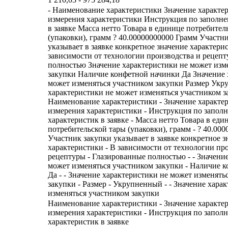
- Наименование характеристики Значение характе
измерения характеристики Инструкция по заполн
в заявке Масса нетто Товара в единице потребител
(упаковки), грамм ? 40.00000000000 Грамм Участн
указывает в заявке конкретное значение характери
зависимости от технологии производства и рецеп
полностью Значение характеристики не может изм
закупки Наличие конфетной начинки Да Значение 
может изменяться участником закупки Размер Ук
характеристики не может изменяться участником з
Наименование характеристики - Значение характе
измерения характеристики - Инструкция по запол
характеристик в заявке - Масса нетто Товара в еди
потребительской тары (упаковки), грамм - ? 40.000
Участник закупки указывает в заявке конкретное з
характеристики - В зависимости от технологии пр
рецептуры - Глазированные полностью - - Значени
может изменяться участником закупки - Наличие к
Да - - Значение характеристики не может изменять
закупки - Размер - Укрупненный - - Значение хара
изменяться участником закупки
Наименование характеристики - Значение характе
измерения характеристики - Инструкция по запол
характеристик в заявке