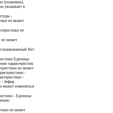
ы (упаковки),
ки указывает в
птуры -
тики не может
ктеристики не
и не может
р глазированный Нет
ристики Единица
ению характеристик
теристики не может
рактеристики -
актеристики -
 - Зефир
не может изменяться
ристики - Единица
нению
стики не может