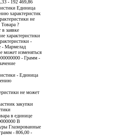
,33 - 192 469,86
ристики Единица
ению характеристик
арактеристики не
 Товара ?
 в заявке
ние характеристики
рактеристики -
е - Мармелад
не может изменяться
000000000 - Грамм -
начение
ристики - Единица
нению
теристики не может
частник закупки
стики
овара в единице
0000000 В
туры Глазированные
амм - 806,00 -