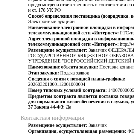
предусмотрена ответственность в соответствии со
и ст. 178 УК РФ
Способ определения поставщика (подрядчика, и
Электронный аукцион
Наименование электронной площадки в информ
телекоммуникационной сети «Интернет»:
РТС-те
Адрес электронной площадки в информационно
телекоммуникационной сети «Интернет»:
http://
Размещение осуществляет:
Заказчик ФЕДЕРАЛ
ГОСУДАРСТВЕННОЕ БЮДЖЕТНОЕ ОБРАЗОВ
УЧРЕЖДЕНИЕ "ВСЕРОССИЙСКИЙ ДЕТСКИЙ 
Наименование объекта закупки:
Поставка кондит
Этап закупки:
Подача заявок
Сведения о связи с позицией плана-графика:
202603201000112001000004
Номер типовых условий контракта:
14007000005
Предметом контракта является поставка товара
для нормального жизнеобеспечения в случаях, ук
37 Закона 44-ФЗ:
Да
Контактная информация
Размещение осуществляет:
Заказчик
Организация, осуществляющая размещение:
ФЕ