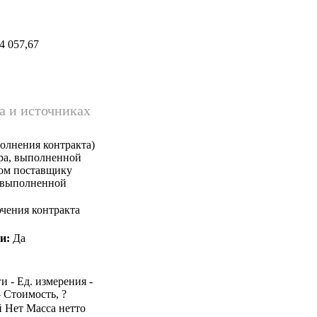
4 057,67
а и источниках
олнения контракта)
ара, выполненной
ком поставщику
, выполненной
чения контракта
и:
Да
и - Ед. измерения -
- Стоимость, ?
й Нет Масса нетто