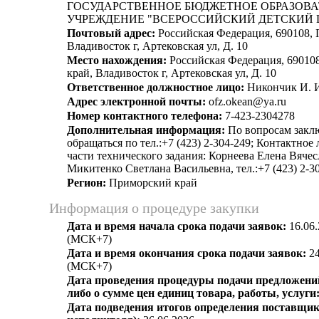
ГОСУДАРСТВЕННОЕ БЮДЖЕТНОЕ ОБРАЗОВ
УЧРЕЖДЕНИЕ "ВСЕРОССИЙСКИЙ ДЕТСКИЙ 
Почтовый адрес:
Российская Федерация, 690108,
Владивосток г, Артековская ул, Д. 10
Место нахождения:
Российская Федерация, 69010
край, Владивосток г, Артековская ул, Д. 10
Ответственное должностное лицо:
Никончик И. 
Адрес электронной почты:
ofz.okean@ya.ru
Номер контактного телефона:
7-423-2304278
Дополнительная информация:
По вопросам закл
обращаться по тел.:+7 (423) 2-304-249; Контактное
части технического задания: Корнеева Елена Вячес
Микитенко Светлана Васильевна, тел.:+7 (423) 2-3
Регион:
Приморский край
Информация о процедуре закупки
Дата и время начала срока подачи заявок:
16.06.
(МСК+7)
Дата и время окончания срока подачи заявок:
24
(МСК+7)
Дата проведения процедуры подачи предложений
либо о сумме цен единиц товара, работы, услуги
Дата подведения итогов определения поставщик