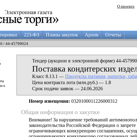
О проекте
тировки
223-ФЗ
Планы закупок
Архив
Отчеты
16 / 44-45799024
а
Тендер (аукцион в электронной форме) 44-457990
и
Поставка кондитерских изде
Класс 8.13.1 —
Продукты питания, напитки, таб
аты
Цена контракта лота (млн.руб.) — 1.8
па к
Срок подачи заявок — 24.06.2026
Номер извещения:
0320100011226000312
Общая информация о закупке
Внимание! За нарушение требований антимонопо
законодательства Российской Федерации о запрете 
ограничивающих конкуренцию соглашениях, осущ
ограничивающих конкуренцию согласованных дей