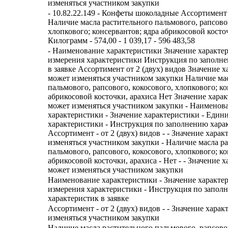
изменяться участником закупки
- 10.82.22.149 - Конфеты шоколадные Ассортимент 
Наличие масла растительного пальмового, рапсовог
хлопкового; консервантов; ядра абрикосовой косточ
Килограмм - 574,00 - 1 039,17 - 596 483,58
- Наименование характеристики Значение характе
измерения характеристики Инструкция по заполн
в заявке Ассортимент от 2 (двух) видов Значение 
может изменяться участником закупки Наличие ма
пальмового, рапсового, кокосового, хлопкового; ко
абрикосовой косточки, арахиса Нет Значение хара
может изменяться участником закупки - Наименов
характеристики - Значение характеристики - Един
характеристики - Инструкция по заполнению харак
Ассортимент - от 2 (двух) видов - - Значение хара
изменяться участником закупки - Наличие масла р
пальмового, рапсового, кокосового, хлопкового; ко
абрикосовой косточки, арахиса - Нет - - Значение 
может изменяться участником закупки
Наименование характеристики - Значение характе
измерения характеристики - Инструкция по запол
характеристик в заявке
Ассортимент - от 2 (двух) видов - - Значение хара
изменяться участником закупки
Наличие масла растительного пальмового, рапсовог