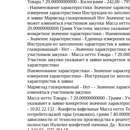
Товара ? 20.00000000000 - Килограмм - 242,00 - 795
- Наименование характеристики Значение характе
измерения характеристики Инструкция по заполн
в заявке Мармелад глазированный Нет Значение х
может изменяться участником закупки Масса нетто
20.00000000000 Грамм Участник закупки указывает
конкретное значение характеристики - Наименова
- Значение характеристики - Единица измерения ха
Инструкция по заполнению характеристик в заявк
глазированный - Нет - - Значение характеристики 
участником закупки - Масса нетто Товара - ? 20.00
Участник закупки указывает в заявке конкретное з
характеристики
Наименование характеристики - Значение характе
измерения характеристики - Инструкция по запол
характеристик в заявке
Мармелад глазированный - Нет - - Значение харак
изменяться участником закупки
Масса нетто Товара - ? 20.00000000000 - Грамм - У
указывает в заявке конкретное значение характери
- 10.82.22.132 - Конфеты вафельные Масса нетто Т
потребительской тары (упаковки), грамм ? 40.0000
зависимости от технологии производства и рецеп
полностью Наличие конфетной начинки Да - Килогр
1 210,03 - 975 284,18