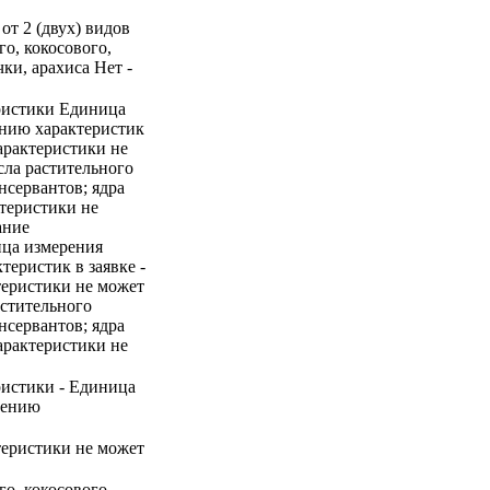
от 2 (двух) видов
о, кокосового,
ки, арахиса Нет -
ристики Единица
ению характеристик
характеристики не
сла растительного
нсервантов; ядра
ктеристики не
ание
ица измерения
теристик в заявке -
ктеристики не может
астительного
нсервантов; ядра
характеристики не
ристики - Единица
нению
ктеристики не может
о, кокосового,