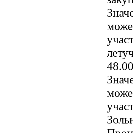
Знач
може
учас
лету
48.0
Знач
може
учас
Золь
Проц