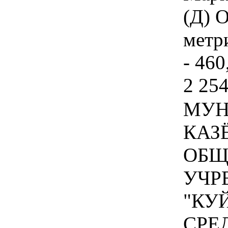
(Д) 
метри
- 460
2 254
МУН
КАЗ
ОБЩ
УЧР
"КУ
СРЕ