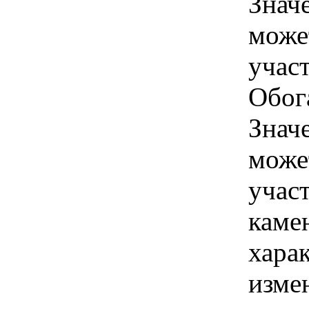
Знач
може
учас
Обога
Знач
може
участ
каме
хара
изме