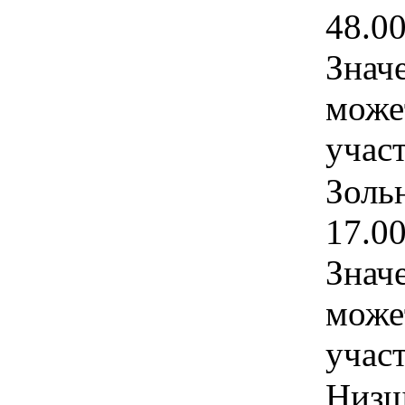
48.0
Знач
може
учас
Зольн
17.0
Знач
може
учас
Низш