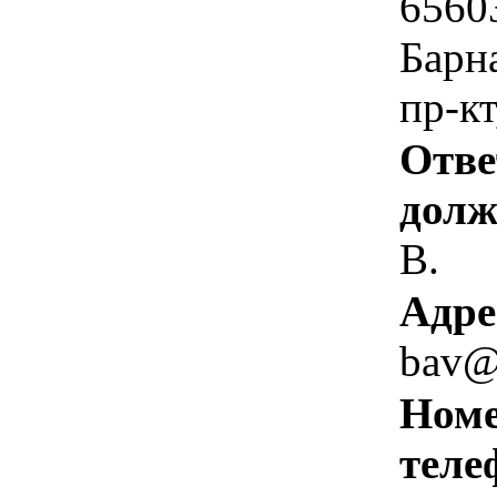
6560
Барн
пр-кт
Отве
долж
В.
Адре
bav@
Номе
теле