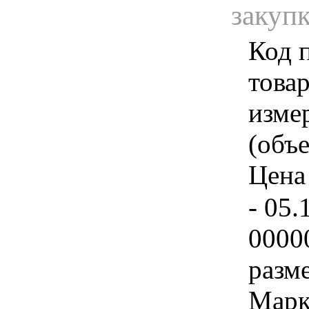
закуп
Код 
товар
изме
(объе
Цена 
- 05.
0000
разме
Марк