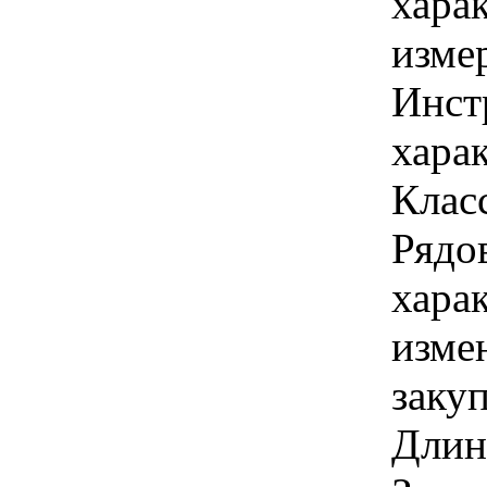
хара
изме
Инст
харак
Класс
Рядов
хара
изме
закуп
Длин