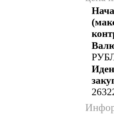
Нача
(мак
конт
Валю
РУБ
Иден
заку
2632
Инфор