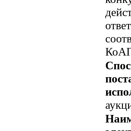
дейс
отве
соотв
КоАП
Спос
пост
испо
аукц
Наим