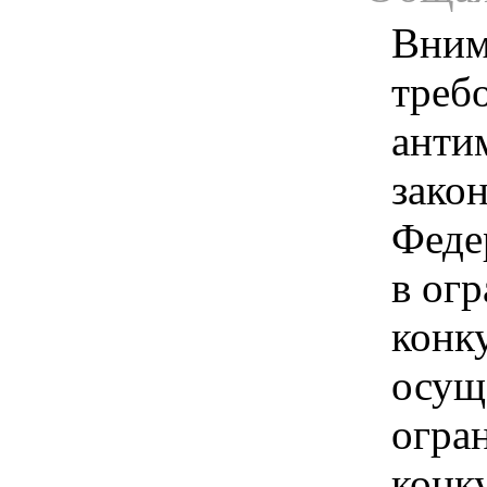
Вним
треб
анти
зако
Феде
в ог
конк
осущ
огра
конк