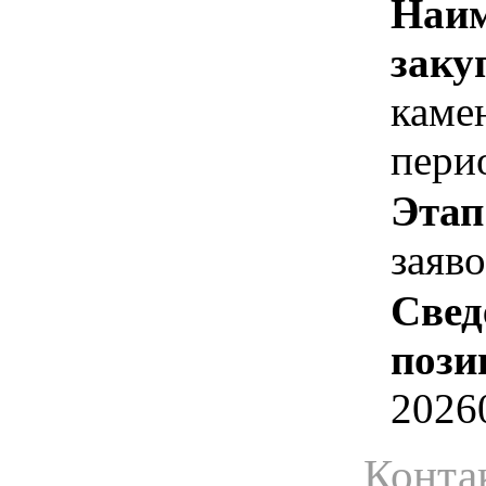
Наим
заку
каме
пери
Этап
заяв
Свед
пози
2026
Конта