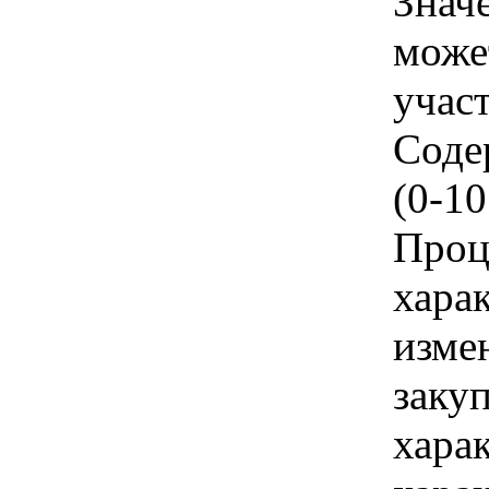
Знач
може
учас
Соде
(0-1
Проц
хара
изме
заку
хара