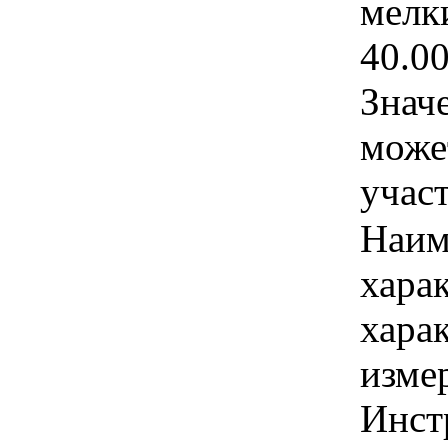
мелки
40.0
Знач
може
учас
Наим
хара
хара
изме
Инст