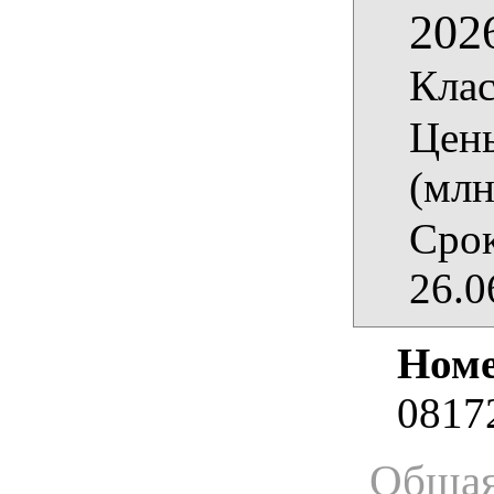
202
Клас
Цены
(млн
Срок
26.0
Номе
0817
Общая