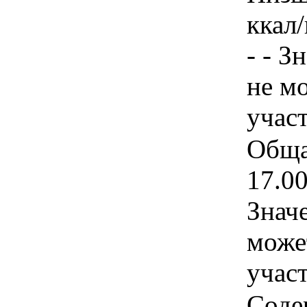
ккал/
- - З
не м
учас
Общая
17.0
Знач
може
учас
Соде