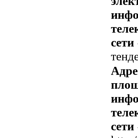
элек
инфо
теле
сети
тенд
Адре
площ
инфо
теле
сети