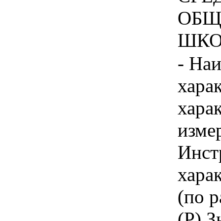
ОБЩ
ШКОЛ
- На
хара
хара
изме
Инст
харак
(по 
(Р) 