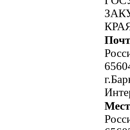
ГОС
ЗАК
КРА
Почт
Росс
6560
г.Бар
Инте
Мест
Росс