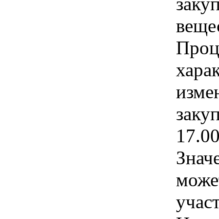
заку
вещес
Проц
хара
изме
закуп
17.0
Знач
може
учас