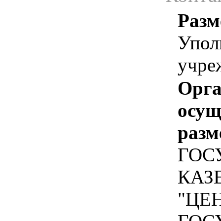
Разм
Упол
учре
Орга
осу
разм
ГОС
КАЗ
"ЦЕ