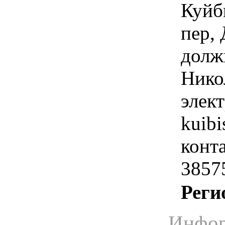
Куйб
пер, 
долж
Нико
элек
kuib
конта
3857
Реги
Инфор