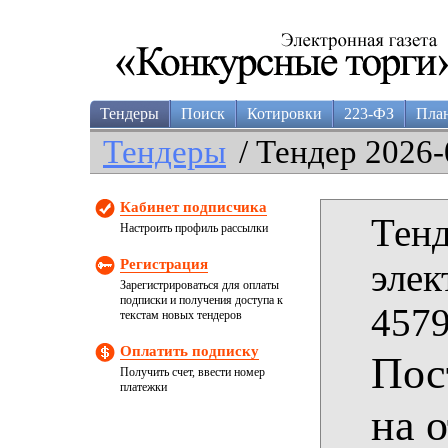
Тендеры
Поиск
Котировки
223-ФЗ
Пла
Тендеры
/ Тендер 2026-
Кабинет подписчика
Тенд
Настроить профиль рассылки
Регистрация
элек
Зарегистрироваться для оплаты
подписки и получения доступа к
4579
текстам новых тендеров
Оплатить подписку
Пос
Получить счет, ввести номер
платежки
на 