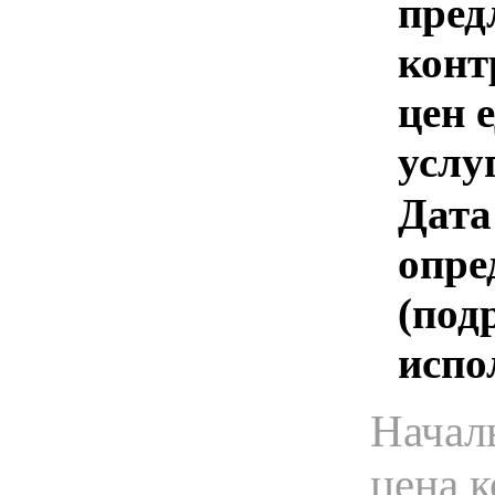
пред
конт
цен 
услу
Дата
опре
(под
испо
Начал
цена 