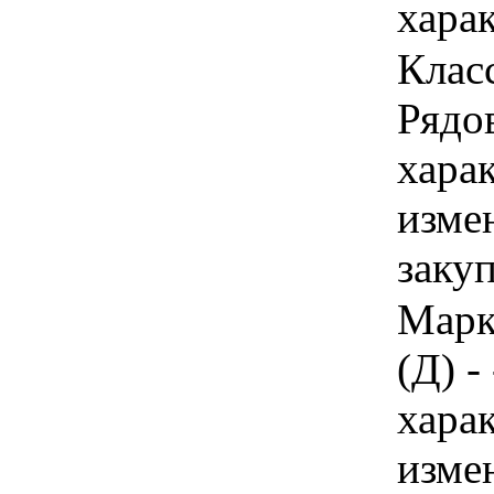
харак
Класс
Рядов
хара
изме
заку
Марк
(Д) -
хара
изме