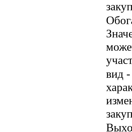
заку
Обога
Знач
може
учас
вид -
хара
изме
заку
Выхо