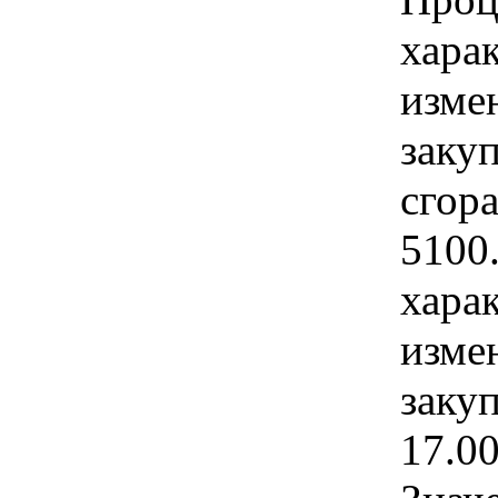
хара
изме
заку
сгора
5100
хара
изме
заку
17.0