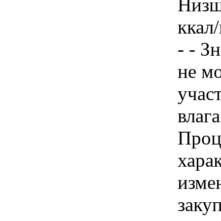
Низш
ккал/
- - З
не м
учас
влага
Проц
хара
изме
заку