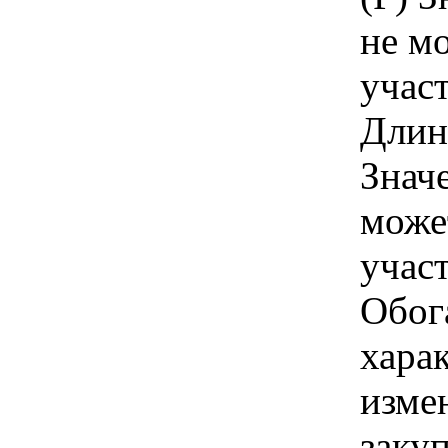
не м
учас
Длин
Знач
може
учас
Обог
хара
изме
заку