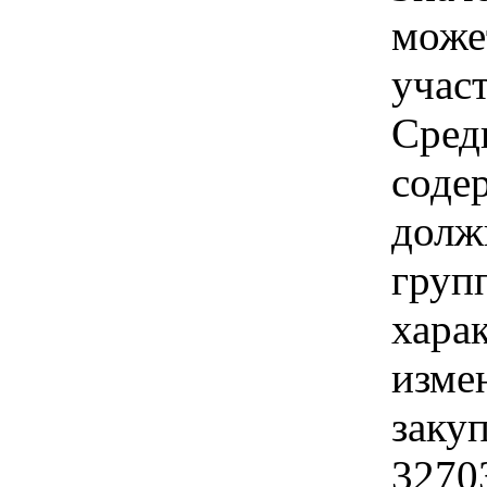
може
учас
Сред
соде
долж
груп
хара
изме
заку
3270