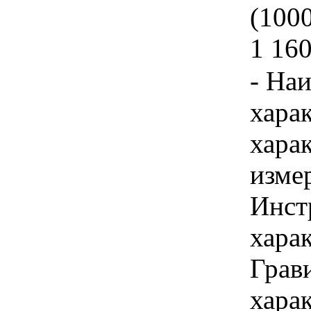
(1000
1 160
- На
хара
хара
изме
Инст
хара
Грав
хара