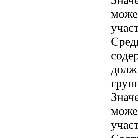
може
учас
Сред
соде
долж
групп
Знач
може
учас