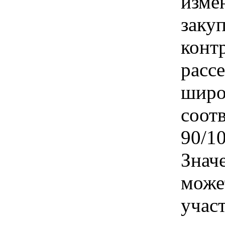
изме
заку
конт
расс
широ
соот
90/10
Знач
може
учас