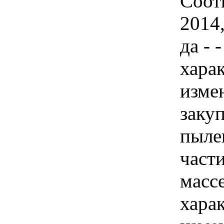
Соот
2014
да - 
хара
изме
заку
пыле
части
массе
хара