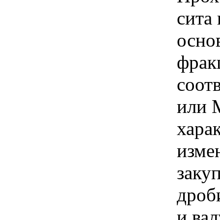
сита
осно
фрак
соот
или 
хара
изме
заку
дроб
и ва