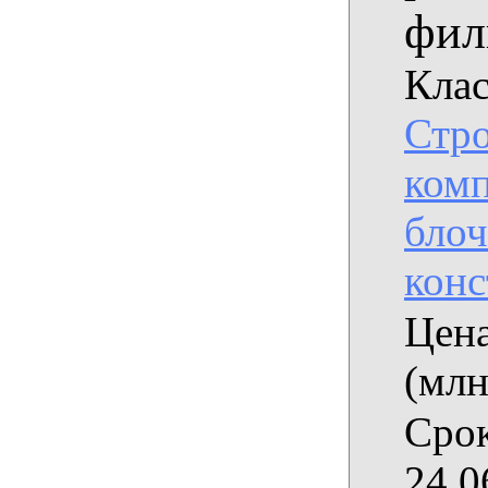
фил
Клас
Стро
комп
бло
кон
Цена
(млн
Срок
24.0