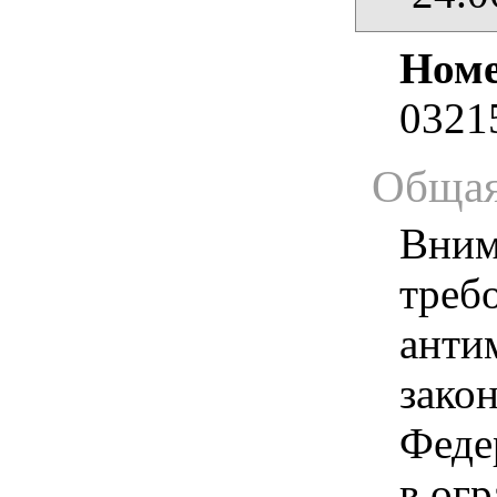
Номе
0321
Общая
Вним
треб
анти
зако
Феде
в ог