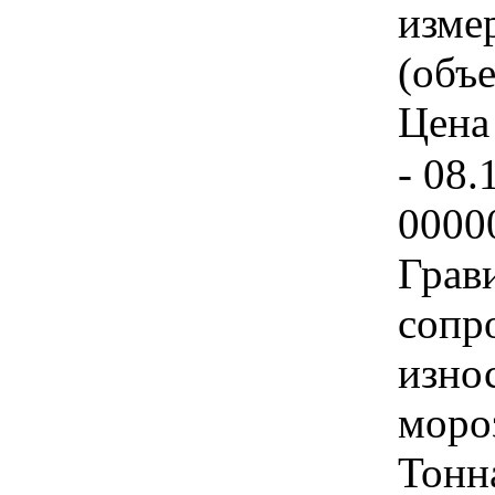
изме
(объе
Цена 
- 08.
0000
Грав
сопр
изно
моро
Тонн