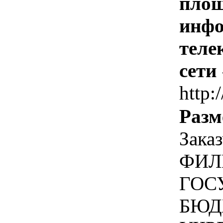
площ
инфо
теле
сети
http:
Разм
Зак
ФИЛ
ГОС
БЮД