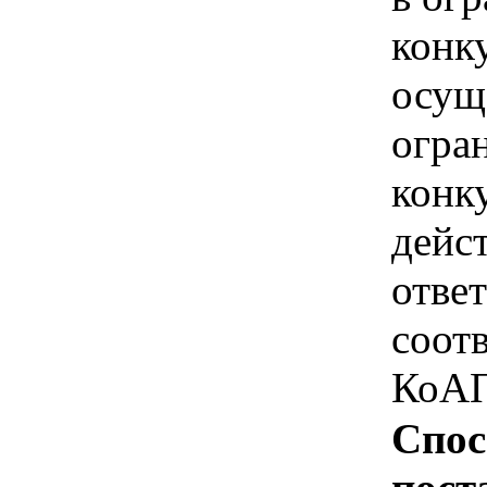
конк
осущ
огра
конк
дейс
отве
соотв
КоАП
Спос