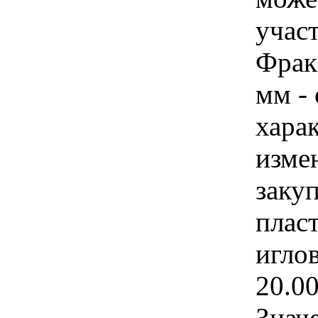
учас
Фрак
мм - 
хара
изме
заку
плас
игло
20.0
Знач