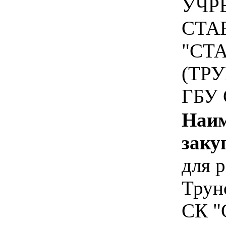
УЧР
СТА
"СТ
(ТР
ГБУ
Наим
заку
для 
Трун
СК "