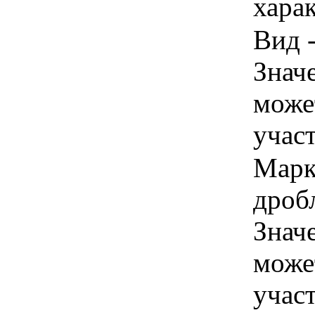
харак
Вид -
Знач
може
учас
Марк
дробл
Знач
може
учас