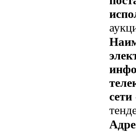
пост
испо
аукц
Наим
элек
инфо
теле
сети
тенд
Адре