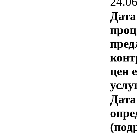
24.0
Дата
проц
пред
конт
цен 
услу
Дата
опре
(под