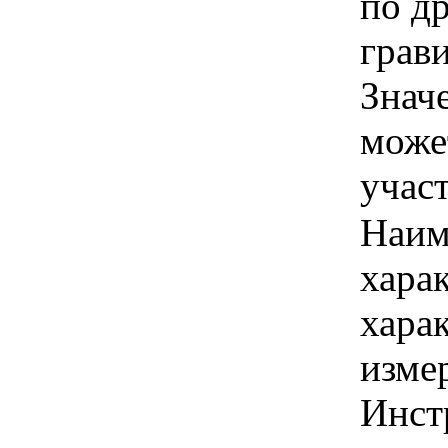
по д
грави
Знач
може
учас
Наим
хара
хара
изме
Инст