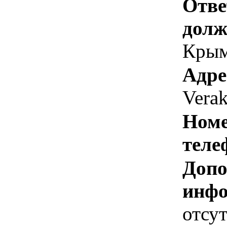
Отве
долж
Крым
Адре
Vera
Номе
теле
Допо
инфо
отсут