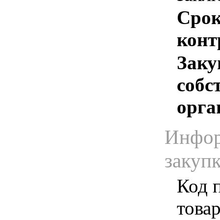
Срок
конт
Заку
собс
орга
Инфор
закуп
Код 
товар