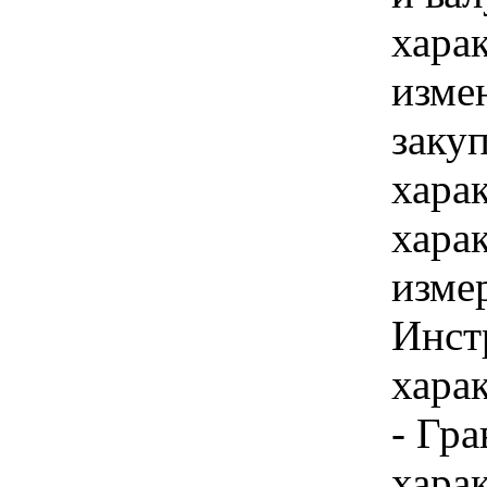
хара
изме
заку
хара
хара
изме
Инст
харак
- Гра
хара