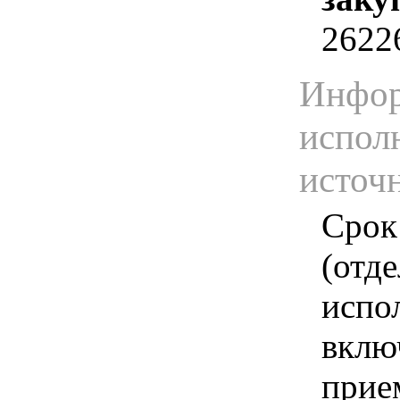
2622
Инфор
испол
источ
Срок
(отд
испо
вклю
прие