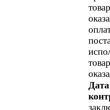
това
оказа
опла
пост
испо
това
оказ
Дата
конт
закл