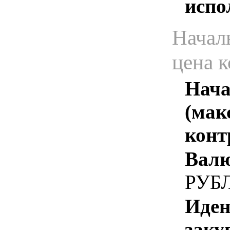
испо
Начал
цена 
Нача
(мак
конт
Валю
РУБ
Иден
заку