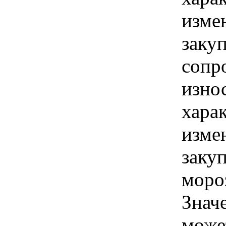
изме
заку
сопр
износ
хара
изме
заку
мороз
Знач
може