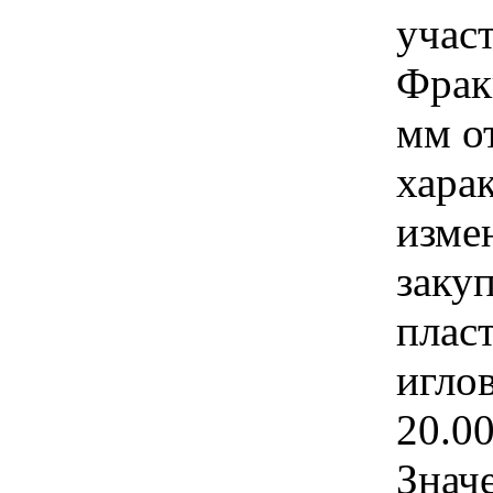
учас
Фрак
мм о
хара
изме
заку
плас
игло
20.0
Знач