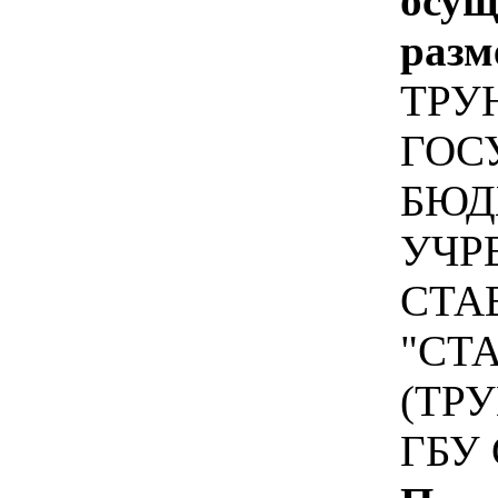
осу
разм
ТРУ
ГОС
БЮД
УЧР
СТА
"СТ
(ТР
ГБУ