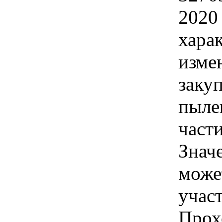
2020
хара
изме
заку
пыле
част
Знач
може
учас
Прох