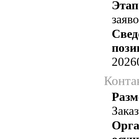
Этап
заяв
Свед
пози
2026
Конта
Разм
Зака
Орга