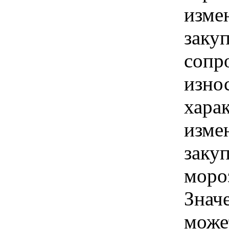
изме
заку
сопр
изно
хара
изме
заку
моро
Знач
може