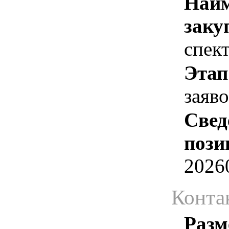
Наим
заку
спек
Этап
заяв
Свед
пози
2026
Конта
Разм