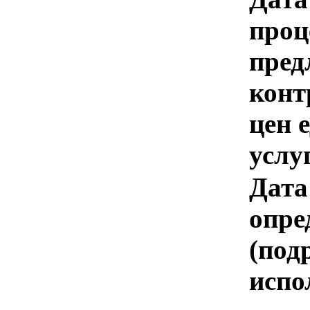
проц
пред
конт
цен 
услу
Дата
опре
(под
испо