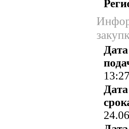
Реги
Инфор
закуп
Дата
пода
13:2
Дата
срок
24.0
Дата