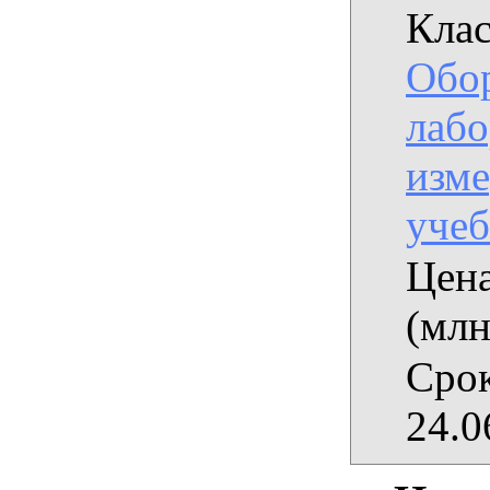
Клас
Обо
лабо
изме
уче
Цена
(млн
Срок
24.0