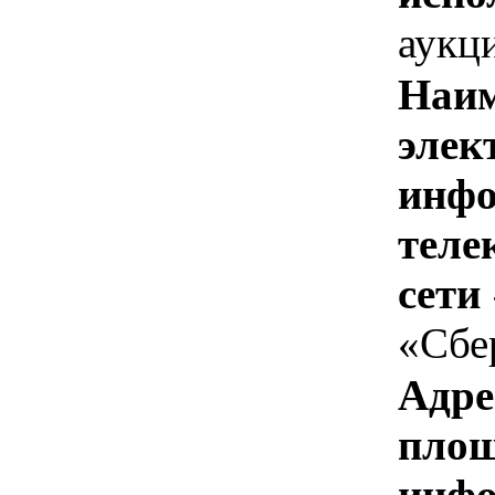
аукц
Наим
элек
инфо
теле
сети
«Сбе
Адре
площ
инфо