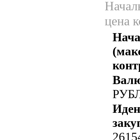
Начал
цена 
Нача
(мак
конт
Валю
РУБ
Иден
заку
2615