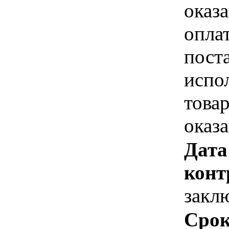
оказа
опла
пост
испо
това
оказ
Дата
конт
закл
Срок