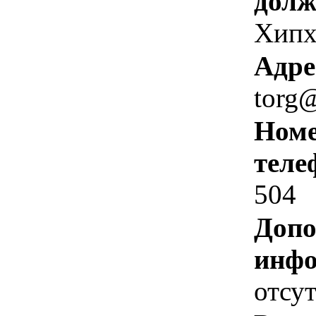
долж
Хипх
Адре
torg@
Номе
теле
504
Допо
инфо
отсут