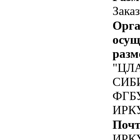
Зака
Орга
осу
разм
"ЦЛ
СИБ
ФГБУ
ИРК
Почт
ИРКУ