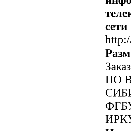
теле
сети
http:
Разм
Зака
ПО 
СИБ
ФГБУ
ИРК