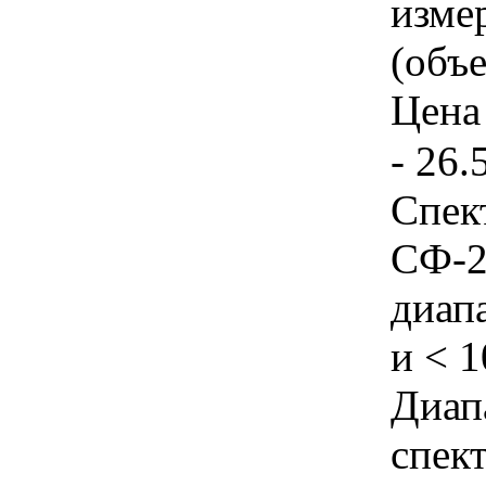
изме
(объе
Цена 
- 26.
Спек
СФ-2
диап
и < 
Диап
спек