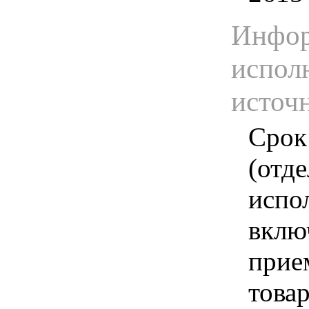
Инфор
испол
источ
Срок
(отд
испо
вклю
прие
това