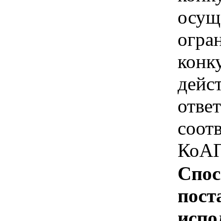
осущ
огра
конк
дейс
отве
соотв
КоАП
Спос
пост
испо