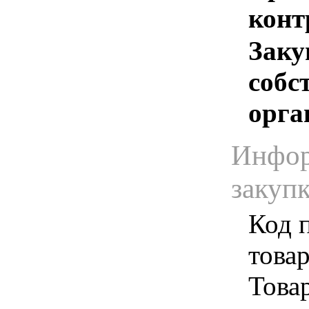
конт
Заку
собс
орга
Инфор
закуп
Код 
товар
Товар