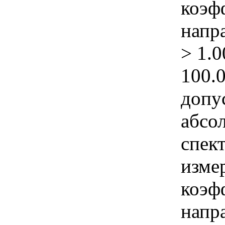
коэф
напр
> 1.
100.
допу
абсо
спек
изме
коэф
напр