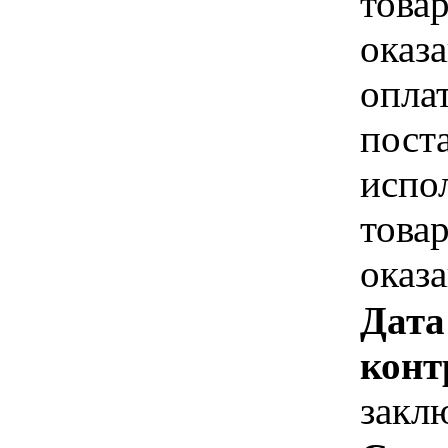
това
оказа
опла
пост
испо
това
оказ
Дата
конт
закл