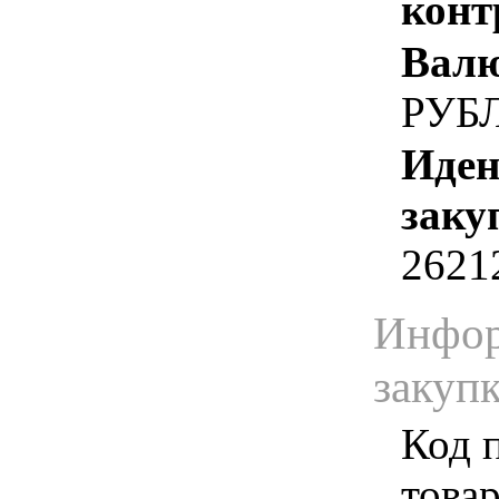
конт
Валю
РУБ
Иден
заку
2621
Инфор
закуп
Код 
товар