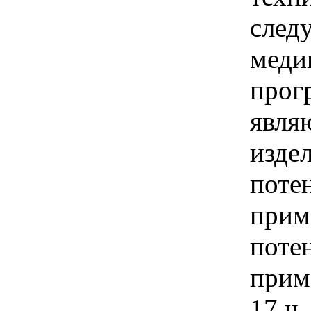
след
меди
прог
явля
издел
поте
прим
поте
прим
17 ч.