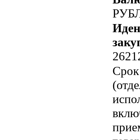
РУБ
Иден
заку
2621
Срок
(отд
испо
вклю
прие