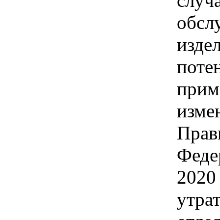
случ
обсл
изде
поте
прим
изме
Прав
Феде
2020
утра