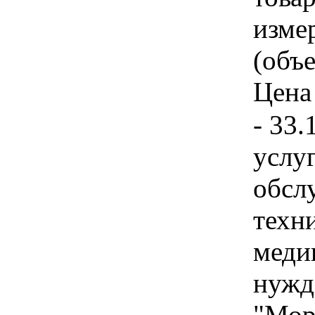
изме
(объе
Цена 
- 33.
услу
обсл
техн
меди
нужд
"Мор