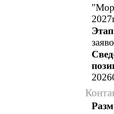
"Мор
2027
Этап
заяв
Свед
пози
2026
Конта
Разм