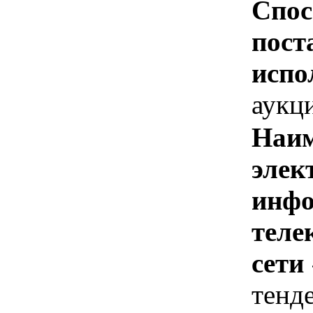
Спос
пост
испо
аукц
Наим
элек
инфо
теле
сети
тенд