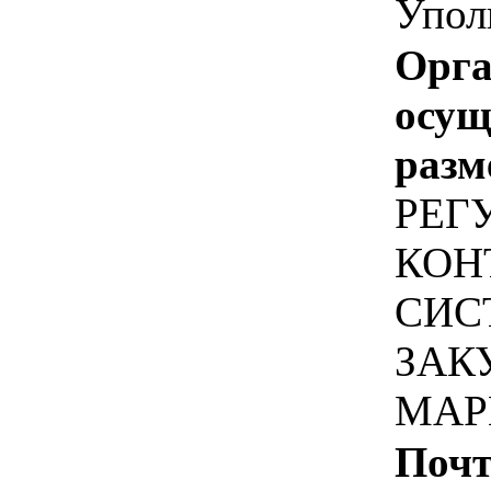
Упол
Орга
осу
разм
РЕГ
КОН
СИС
ЗАК
МАР
Почт