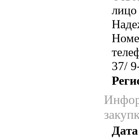
лицо
Наде
Номе
телеф
37/ 9
Реги
Инфор
закуп
Дата