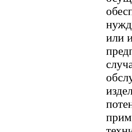
обес
нужд
или 
пред
случ
обсл
изде
поте
прим
техн