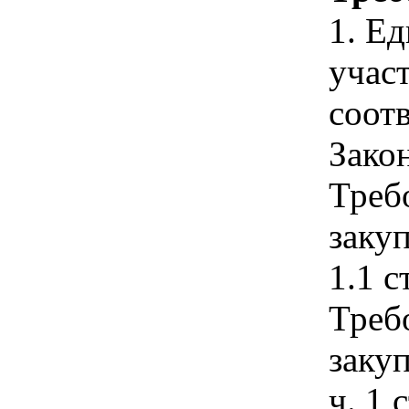
1. Е
учас
соотв
Зако
Треб
закуп
1.1 с
Треб
закуп
ч. 1 