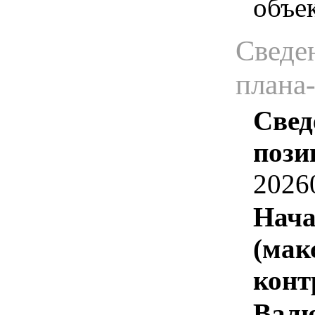
объе
Сведен
плана
Свед
пози
2026
Нача
(мак
конт
Валю