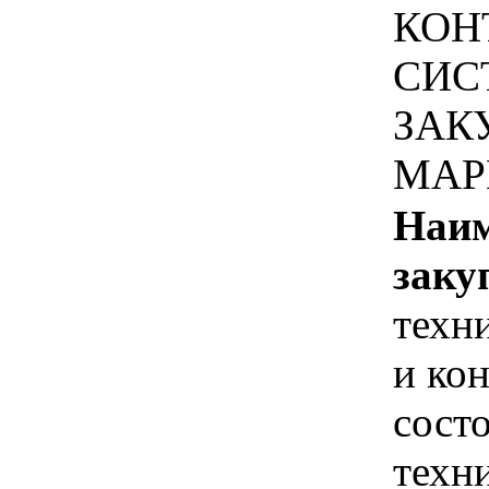
КОН
СИС
ЗАК
МАР
Наим
заку
техн
и ко
сост
техн