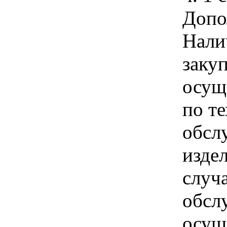
Допо
Нали
заку
осущ
по т
обсл
изде
случа
обсл
осущ