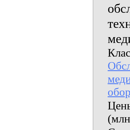
обс
тех
мед
Клас
Обс
мед
обор
Цены
(млн