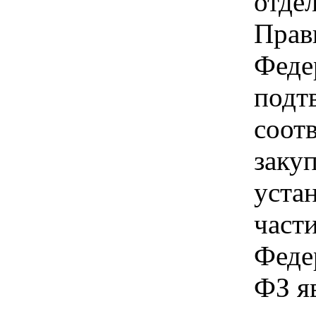
отде
Прав
Феде
подт
соот
заку
уста
части
Феде
ФЗ я