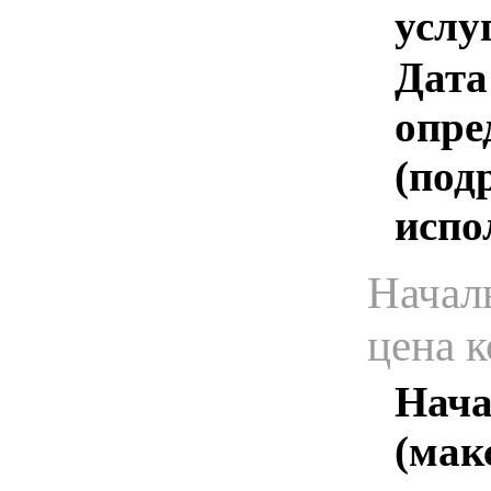
услу
Дата
опре
(под
испо
Начал
цена 
Нача
(мак