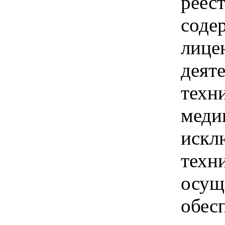
реес
соде
лице
деят
техн
меди
искл
техн
осущ
обес