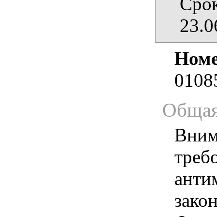
Срок
23.0
Номе
0108
Общая
Вним
треб
анти
зако