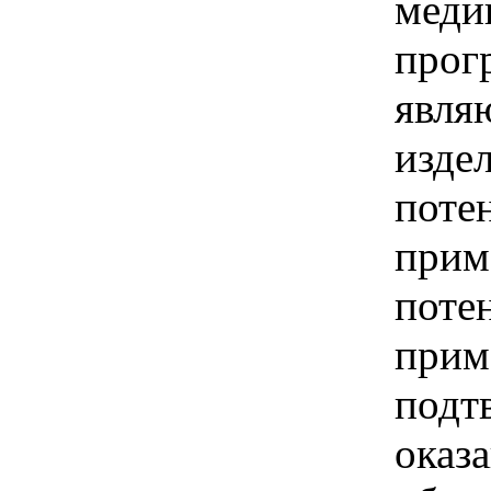
меди
прог
явля
издел
поте
приме
поте
прим
подт
оказ