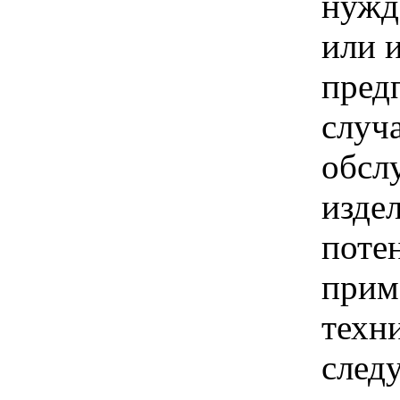
нужд
или 
пред
случ
обсл
изде
поте
прим
техн
след