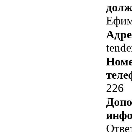
долж
Ефим
Адре
tend
Номе
теле
226
Допо
инфо
Отве