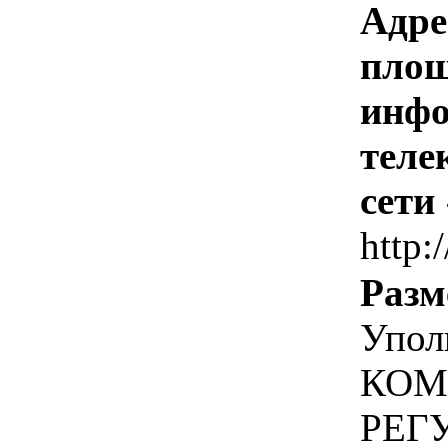
Адре
площ
инфо
теле
сети
http:
Разм
Упол
КОМ
РЕГ