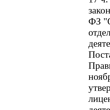
зако
ФЗ "
отде
деят
Пост
Прав
ноябр
утве
лице
деят