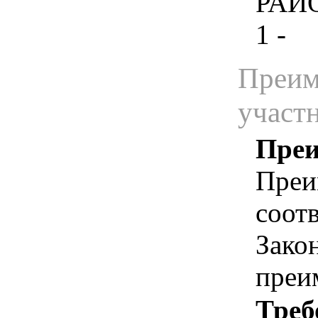
РАЙ
1 -
Преим
участ
Преи
Преи
соотв
Зако
преи
Треб