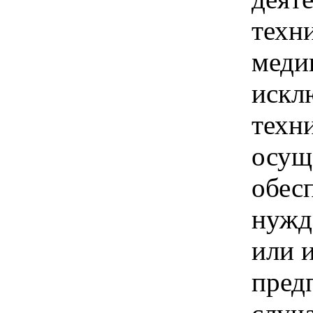
техн
меди
искл
техн
осущ
обес
нужд
или 
пред