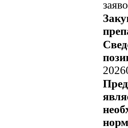
заяв
Заку
преп
Свед
пози
2026
Пред
явля
необ
норм