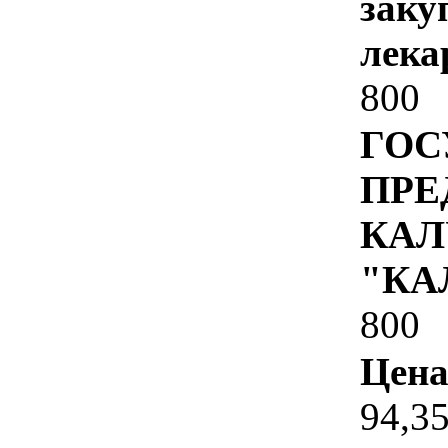
заку
лека
800
ГОС
ПРЕ
КАЛ
"КА
800
Цена
94,3