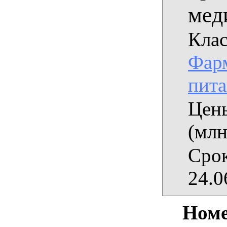
мед
Клас
Фарм
пит
Цены
(млн
Срок
24.0
Номе