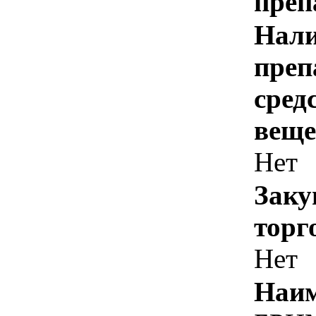
преп
Нали
преп
сред
веще
Нет
Заку
торг
Нет
Наим