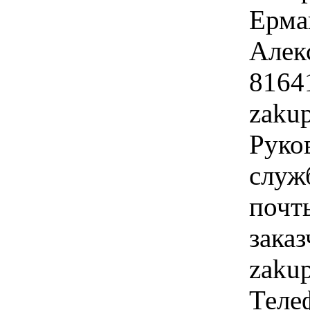
Ерма
Алек
8164
zaku
Руко
служ
почт
заказ
zaku
Теле