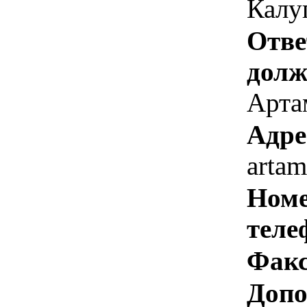
Калуг
Отве
долж
Арта
Адре
arta
Номе
теле
Факс
Допо