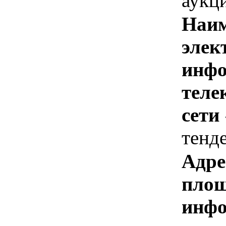
аукц
Наим
элек
инфо
теле
сети
тенд
Адре
площ
инфо