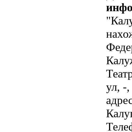
инфо
"Кал
нахо
Феде
Калуж
Театр
ул, -
адре
Калуг
Теле