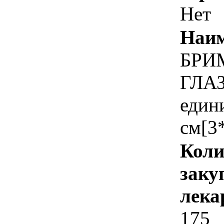
Нет
Наим
БРИ
ГЛАЗ
един
см[3
Коли
заку
лека
175