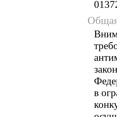
0137
Общая
Вним
треб
анти
зако
Феде
в ог
конк
осущ