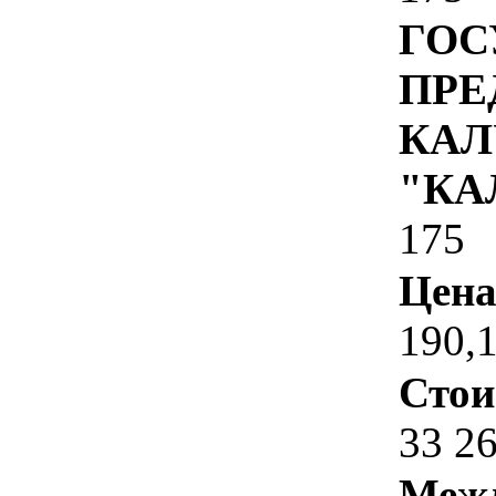
ГОС
ПРЕ
КАЛ
"КА
175
Цена
190,
Стои
33 2
Межд