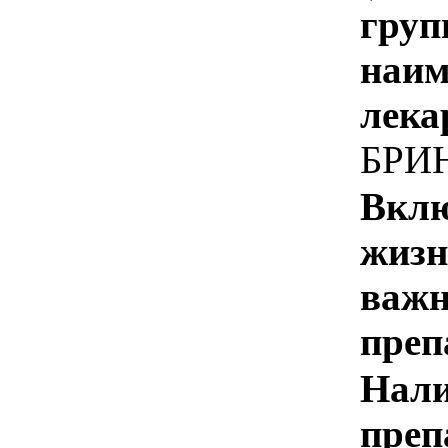
груп
наим
лека
БРИ
Вклю
жизн
важн
преп
Нали
преп