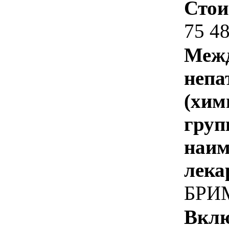
Стои
75 4
Межд
непа
(хим
груп
наим
лека
БРИ
Вклю