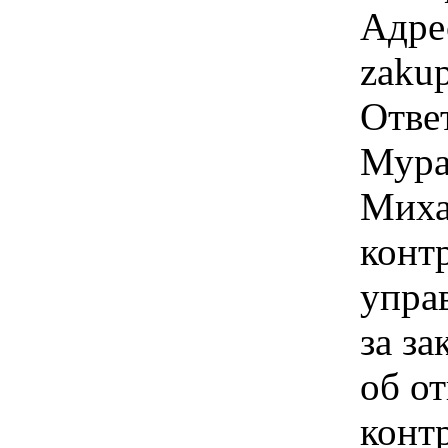
Адре
zaku
Отве
Мура
Миха
конт
упра
за з
об о
конт