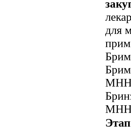
заку
лека
для 
прим
Брим
Брим
МН
Брин
МНН 
Этап