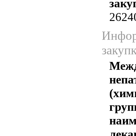
заку
2624
Инфор
закуп
Межд
непа
(хим
груп
наим
лека