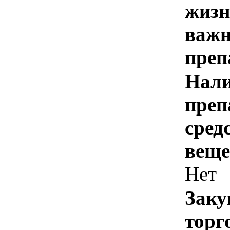
жизн
важн
преп
Нали
преп
сред
веще
Нет
Заку
торг