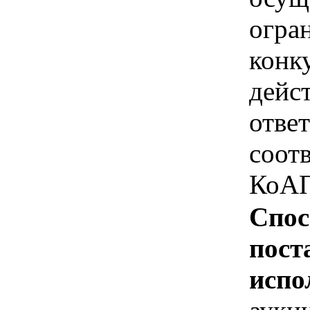
огра
конк
дейс
отве
соотв
КоАП
Спос
пост
испо