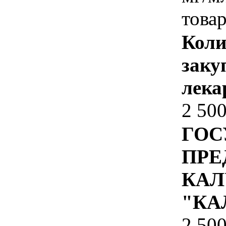
товар
Коли
заку
лека
2 50
ГОС
ПРЕ
КАЛ
"КА
2 50