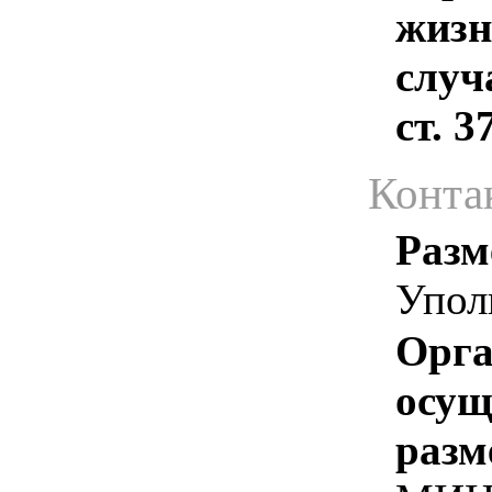
жизн
случ
ст. 
Конта
Разм
Упол
Орга
осу
разм