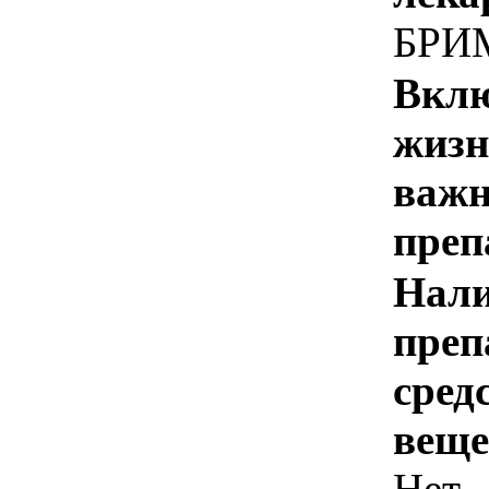
БРИ
Вклю
жизн
важн
преп
Нали
преп
сред
веще
Нет