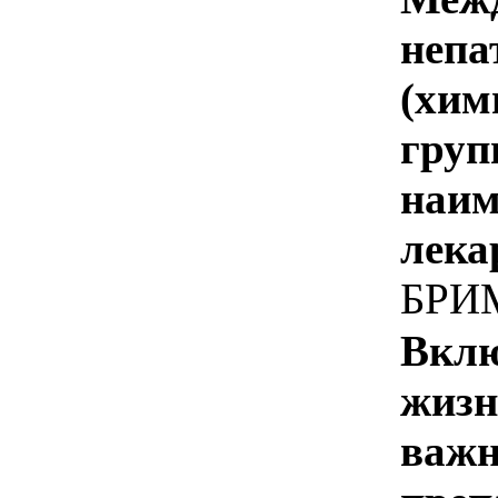
непа
(хим
груп
наим
лека
БРИ
Вклю
жизн
важн