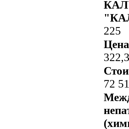
КАЛ
"КА
225
Цена
322,
Стои
72 5
Межд
непа
(хим