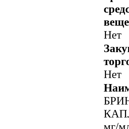
сред
веще
Нет
Заку
торг
Нет
Наим
БРИ
КАП
мг/м