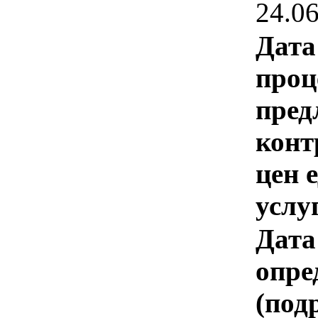
24.0
Дата
проц
пред
конт
цен 
услу
Дата
опре
(под