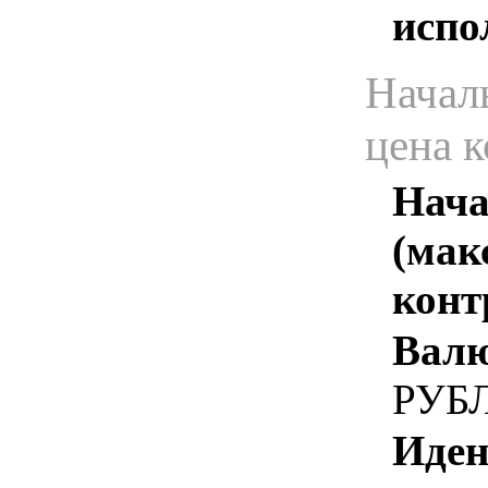
испо
Начал
цена 
Нача
(мак
конт
Валю
РУБ
Иден