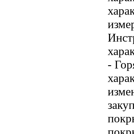
хара
изме
Инст
харак
- Гор
хара
изме
заку
покр
покры