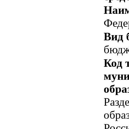
Наим
Феде
Вид 
бюдж
Код 
муни
обра
Разд
обра
Росс