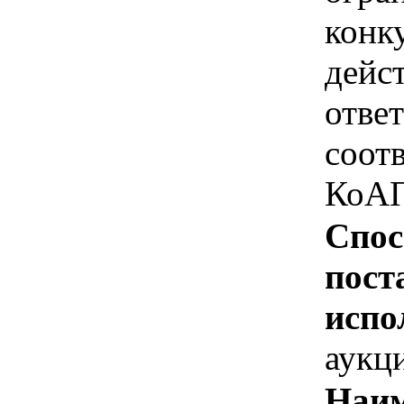
конк
дейс
отве
соотв
КоАП
Спос
пост
испо
аукц
Наим