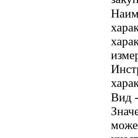
Наим
хара
хара
изме
Инст
харак
Вид -
Знач
може