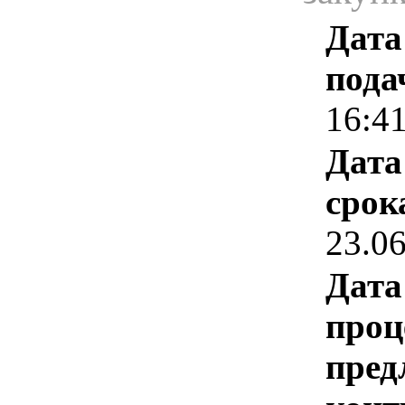
Дата
пода
16:4
Дата
срок
23.0
Дата
проц
пред