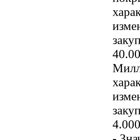
хара
изме
заку
40.0
Милл
хара
изме
заку
4.00
- Зн