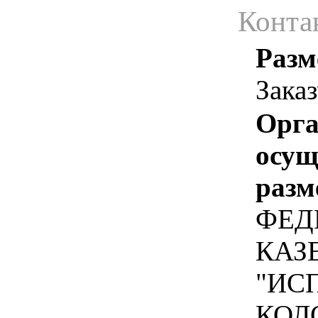
Конта
Разм
Зака
Орга
осу
разм
ФЕД
КАЗ
"ИС
КОЛ