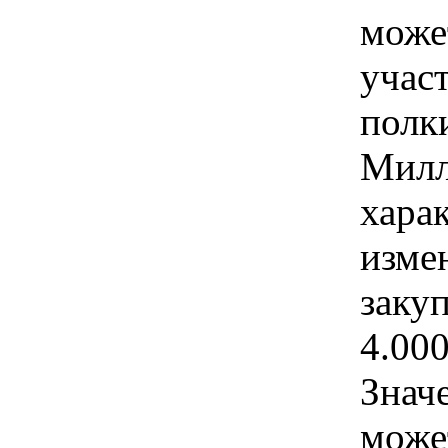
може
учас
полк
Милл
хара
изме
заку
4.00
Знач
може