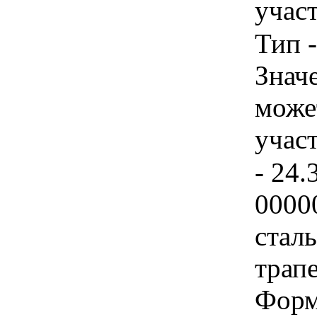
учас
Тип 
Знач
може
учас
- 24.
0000
стал
трап
Форм