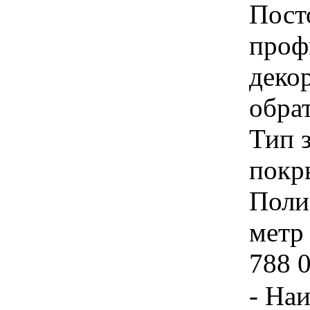
Пост
проф
деко
обра
Тип 
покр
Поли
метр 
788 
- На