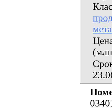
Кла
про
мета
Цена
(млн
Срок
23.0
Номе
0340