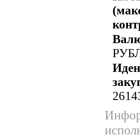
(мак
конт
Валю
РУБ
Иден
заку
2614
Инфор
испол