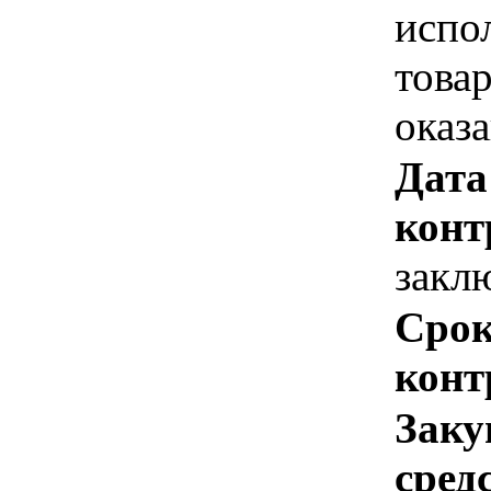
испо
това
оказ
Дата
конт
закл
Срок
конт
Заку
сред