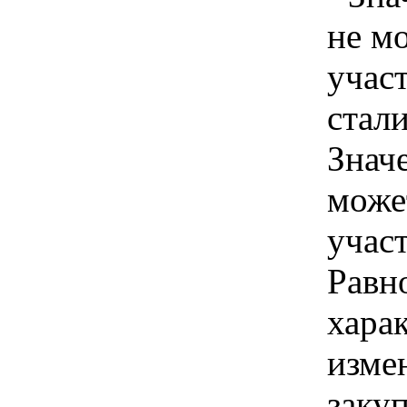
не м
учас
стали
Знач
може
участ
Равн
хара
изме
заку