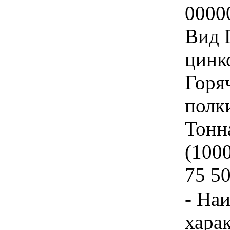
0000
Вид 
цинк
Горя
полк
Тонн
(1000
75 5
- На
хара