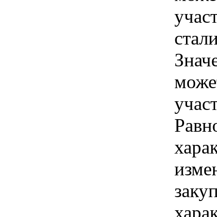
учас
стал
Знач
може
учас
Равн
хара
изме
заку
хара