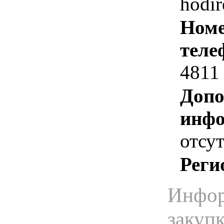
hodir
Номе
теле
4811
Допо
инфо
отсут
Реги
Инфор
закуп