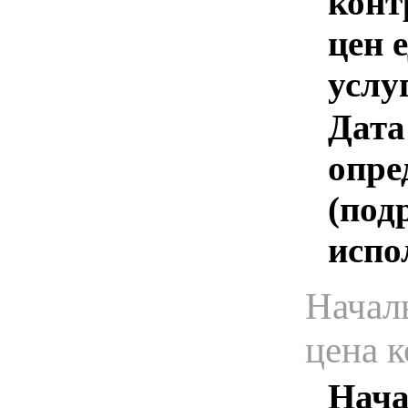
конт
цен 
услу
Дата
опре
(под
испо
Начал
цена 
Нача