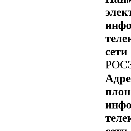
элек
инфо
теле
сети
РОС
Адре
площ
инфо
теле
сети