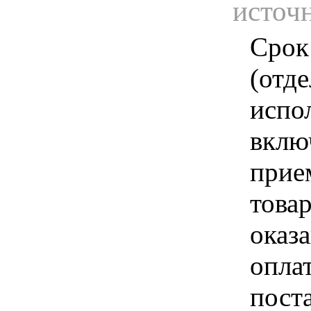
источ
Срок
(отд
испо
вклю
прие
това
оказа
опла
пост