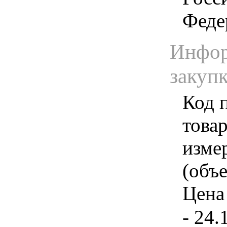
Феде
Инфор
закуп
Код 
товар
изме
(объе
Цена 
- 24.