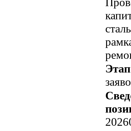
Пров
капи
стал
рамк
ремо
Этап
заяв
Свед
пози
2026