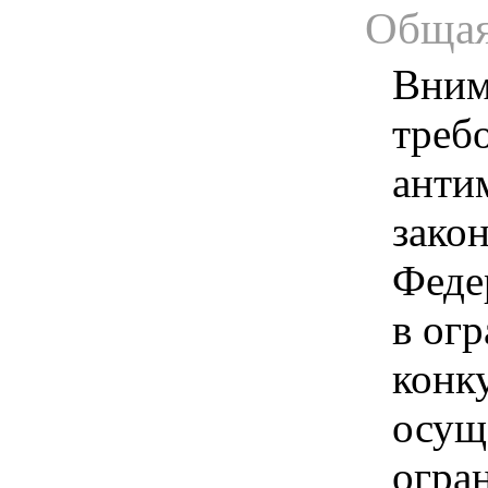
Общая
Вним
треб
анти
зако
Феде
в ог
конк
осущ
огра