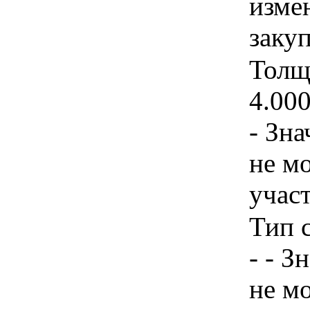
изме
заку
Толщ
4.00
- Зн
не м
учас
Тип 
- - З
не м