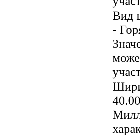
учас
Вид 
- Гор
Знач
може
учас
Шири
40.0
Милл
хара