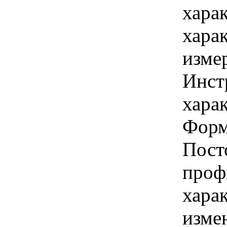
хара
хара
изме
Инст
харак
Форм
Пост
проф
хара
изме