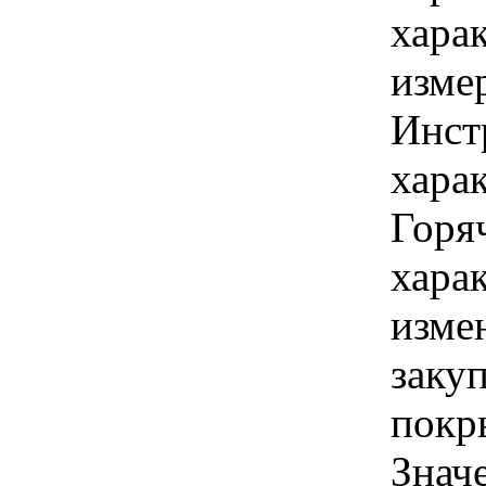
хара
изме
Инст
хара
Горя
хара
изме
заку
покр
Знач