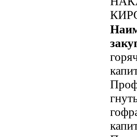
НАК
КИР
Наим
заку
горя
капи
Проф
гнут
гофр
капи