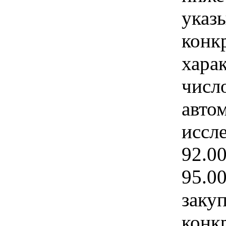
указы
конк
хара
числ
авто
иссл
92.0
95.0
закуп
конк