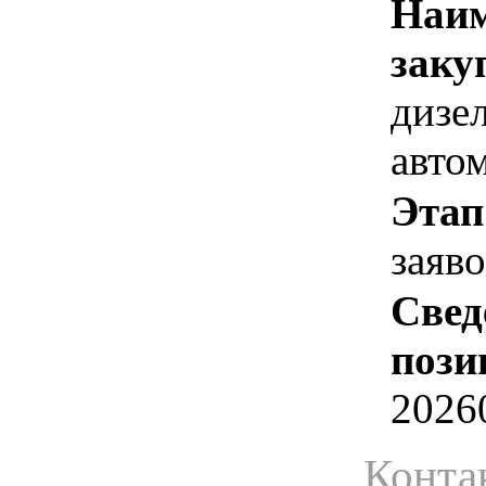
Наим
заку
дизе
авто
Этап
заяв
Свед
пози
2026
Конта