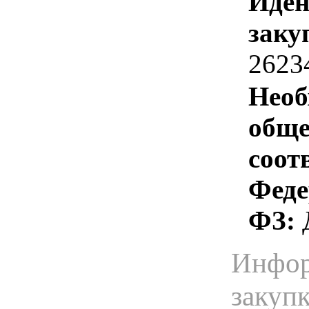
Иден
заку
2623
Необ
обще
соот
Феде
ФЗ:
Инфор
закуп