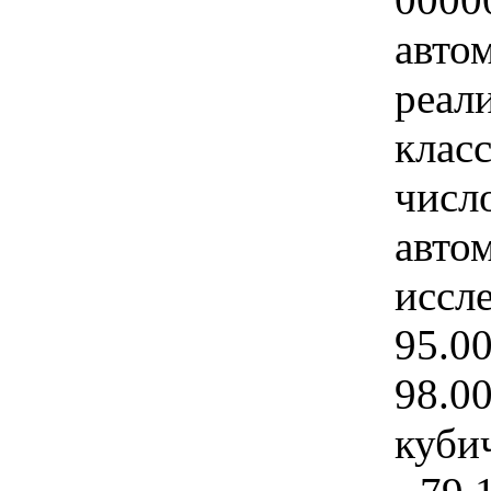
авто
реал
клас
числ
авто
иссл
95.0
98.0
куби