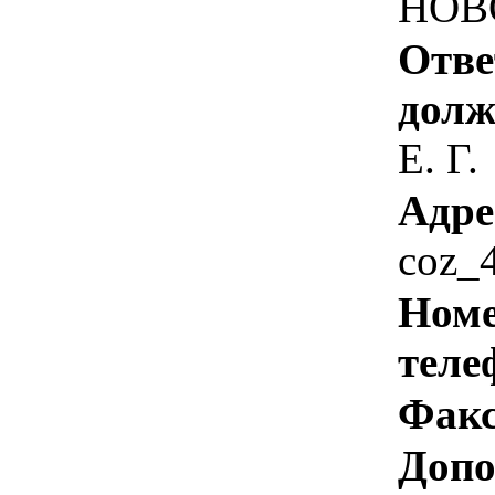
НОВ
Отве
долж
Е. Г.
Адре
coz_
Номе
теле
Факс
Допо