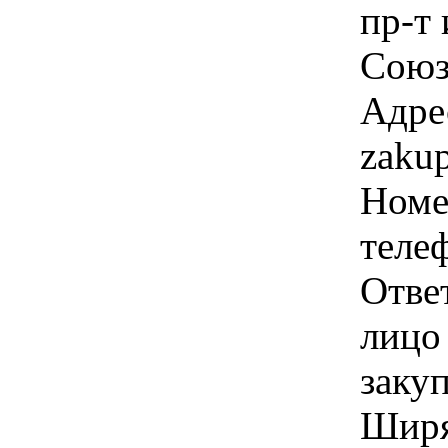
пр-т
Союза
Адре
zaku
Номе
телеф
Отве
лицо
заку
Ширя