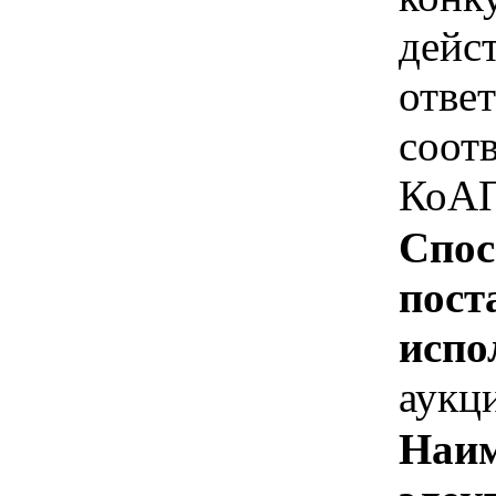
дейс
отве
соотв
КоАП
Спос
пост
испо
аукц
Наим