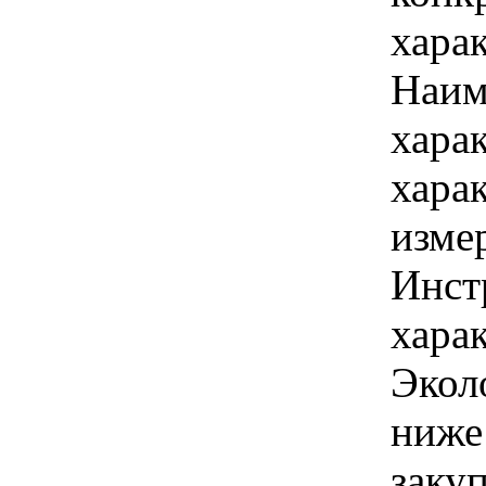
хара
Наим
хара
хара
изме
Инст
харак
Экол
ниже
закуп