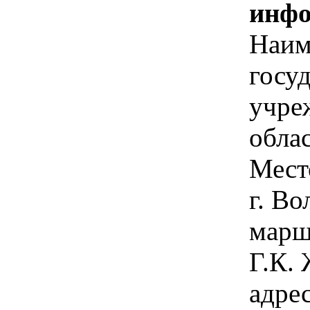
инфо
Наим
госу
учре
обла
Мест
г. Во
марш
Г.К. 
адрес