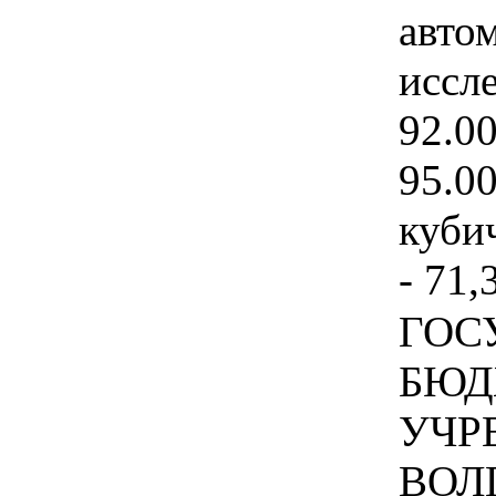
авто
иссл
92.0
95.0
куби
- 71,
ГОС
БЮД
УЧР
ВОЛ