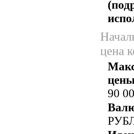
(под
испо
Начал
цена 
Макс
цены
90 0
Валю
РУБ