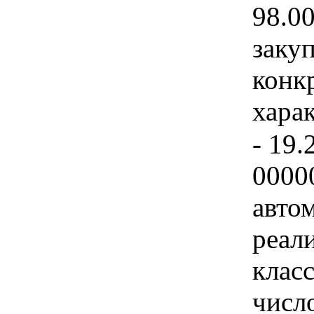
98.0
закуп
конк
хара
- 19.
0000
авто
реал
клас
числ