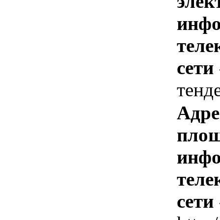
элек
инфо
теле
сети
тенд
Адре
площ
инфо
теле
сети