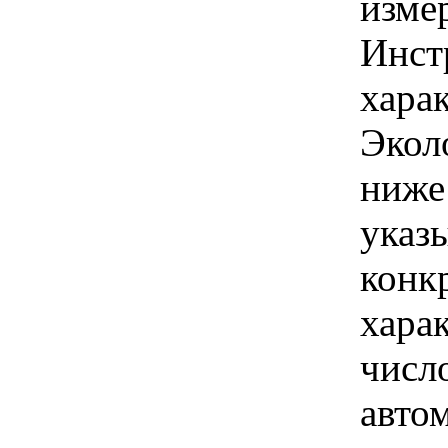
изме
Инст
харак
Экол
ниже
указы
конк
хара
числ
авто