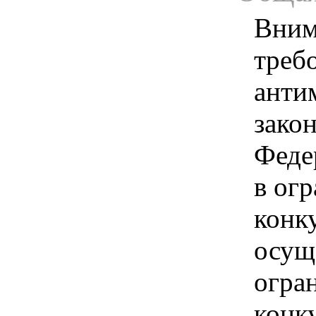
Вним
треб
анти
зако
Феде
в ог
конк
осущ
огра
конк