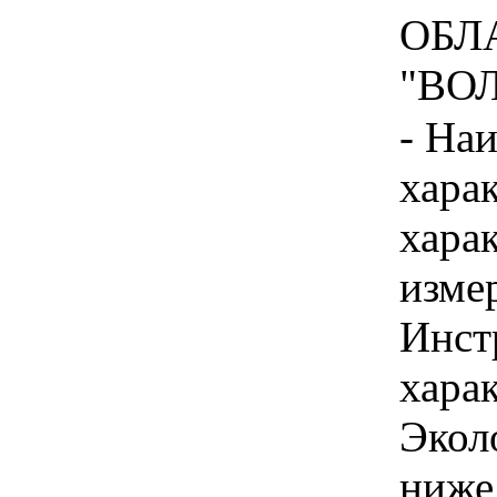
ОБЛ
"ВОЛ
- На
хара
хара
изме
Инст
харак
Экол
ниже