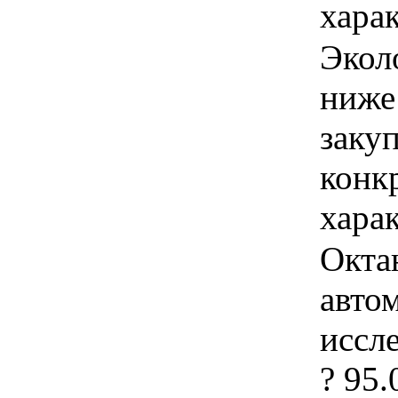
харак
Экол
ниже
закуп
конк
хара
Окта
авто
иссл
? 95