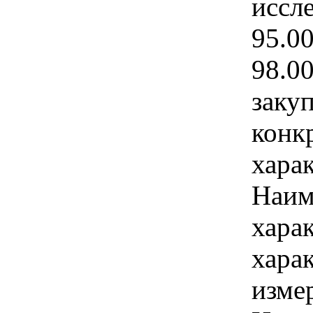
иссл
95.0
98.0
закуп
конк
хара
Наим
хара
хара
изме