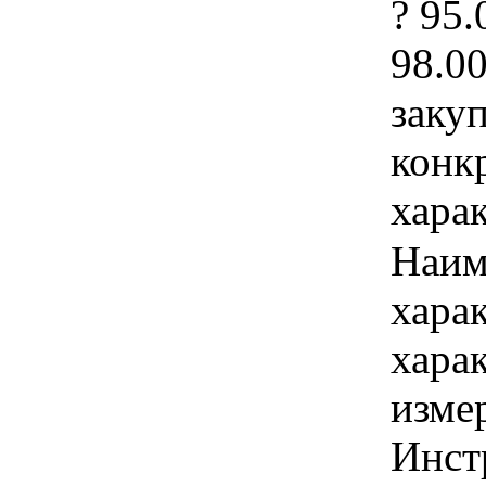
? 95
98.0
закуп
конк
хара
Наим
хара
хара
изме
Инст