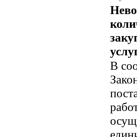
Нево
коли
заку
услу
В соо
Зако
пост
рабо
осущ
един