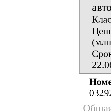
авт
Клас
Цены
(млн
Срок
22.0
Номе
0329
Общая