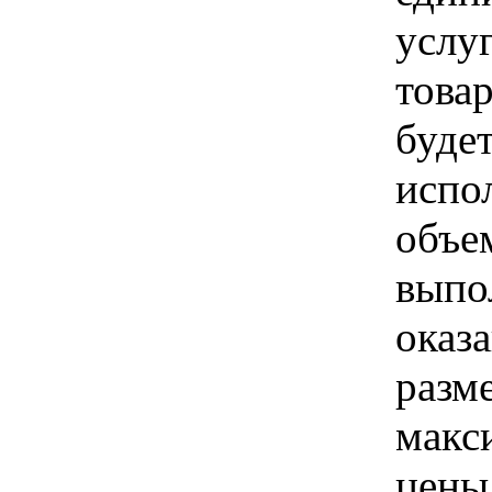
услуг
товар
буде
испо
объе
выпо
оказа
разм
макс
цены