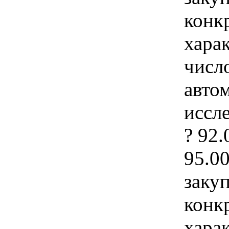
конк
хара
числ
авто
иссл
? 92
95.0
закуп
конк
хара