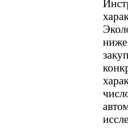
Инст
харак
Экол
ниже
закуп
конк
хара
числ
авто
иссл