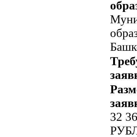
обра
Муни
обра
Башк
Треб
заяв
Разм
заяв
32 3
РУБ