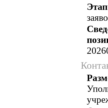
Этап
заяв
Свед
пози
2026
Конта
Разм
Упол
учре