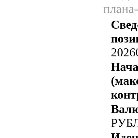
плана
Свед
пози
2026
Нача
(мак
конт
Валю
РУБ
Иден