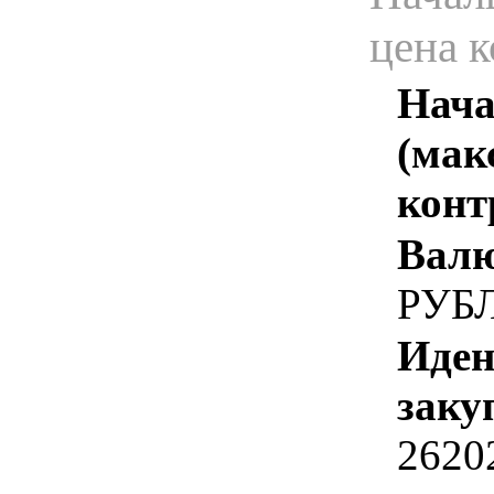
цена 
Нача
(мак
конт
Валю
РУБ
Иден
заку
2620