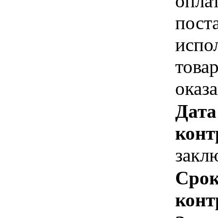
опла
пост
испо
това
оказ
Дата
конт
закл
Срок
конт