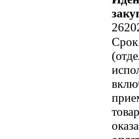
заку
2620
Срок
(отд
испо
вклю
прие
това
оказа