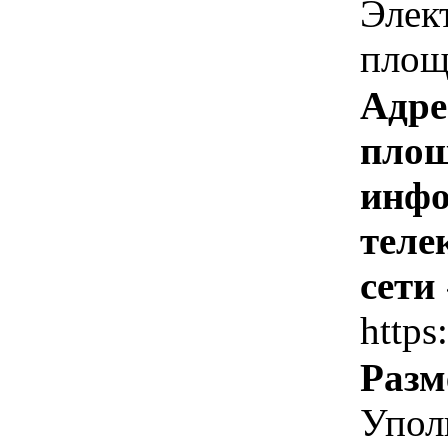
Элек
площ
Адре
площ
инфо
теле
сети
https
Разм
Упол