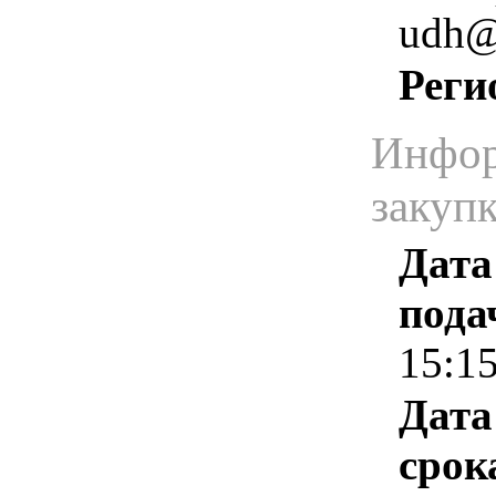
udh@
Реги
Инфор
закуп
Дата
пода
15:1
Дата
срок