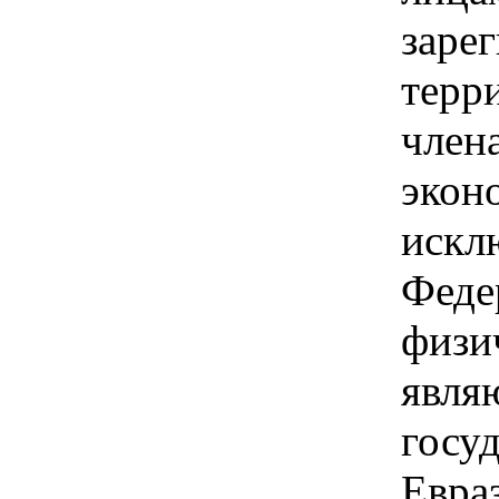
заре
терри
член
экон
искл
Феде
физи
явля
госуд
Евра