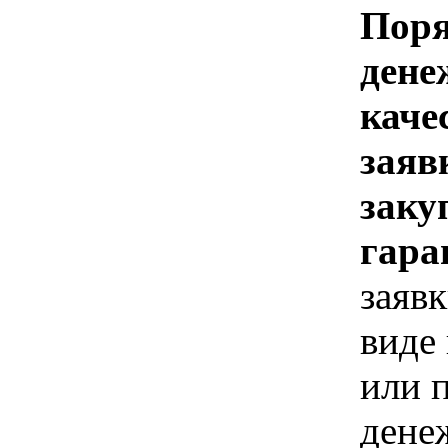
Поря
дене
каче
заяв
заку
гара
заявк
виде
или 
дене