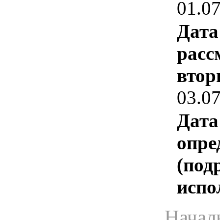
01.0
Дата
расс
втор
03.0
Дата
опре
(под
испо
Начал