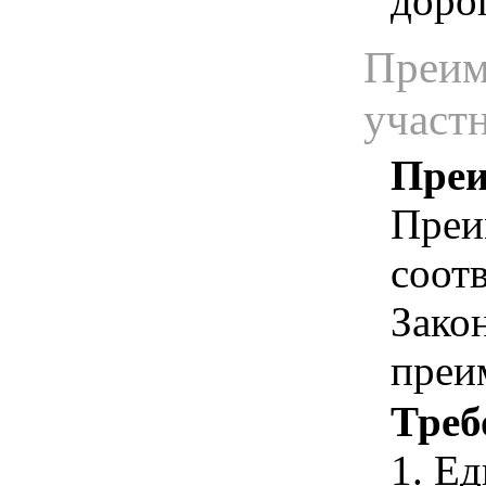
дорог
Преим
участ
Преи
Преи
соотв
Зако
преи
Треб
1. Е