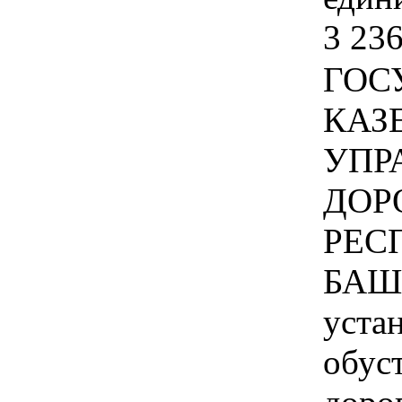
3 236
ГОС
КАЗ
УПР
ДОР
РЕС
БАШ
уста
обус