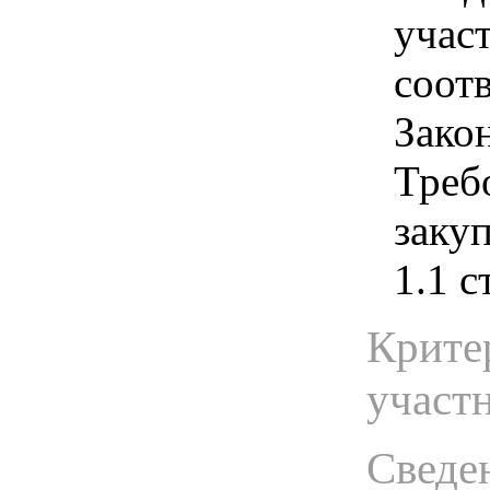
учас
соотв
Зако
Треб
закуп
1.1 с
Крите
участ
Сведен