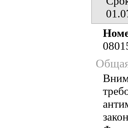
Срок
01.0
Номе
0801
Общая
Вним
треб
анти
зако