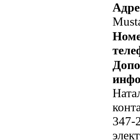
Адре
Must
Номе
теле
Допо
инфо
Ната
конта
347-
элек