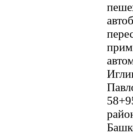
пеше
авто
пере
прим
авто
Иглин
Павл
58+9
райо
Башк