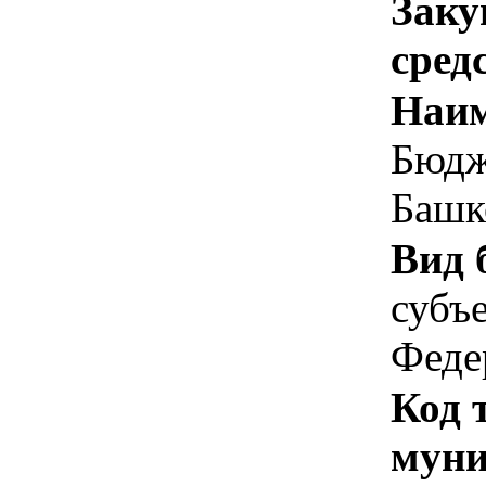
Заку
сред
Наим
Бюдж
Башк
Вид 
субъ
Феде
Код 
муни