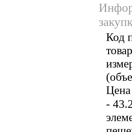
Инфор
закуп
Код 
товар
изме
(объе
Цена 
- 43.
элем
пеше