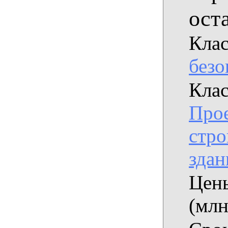
оста
Клас
безо
Клас
Прое
стро
здан
Цены
(млн