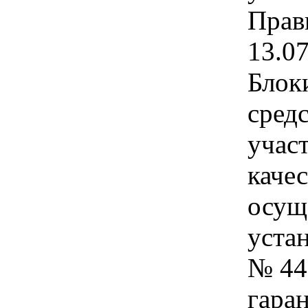
Прав
13.0
Блок
сред
учас
качес
осущ
устан
№ 44
гара