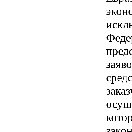
экон
искл
Феде
пред
заяв
средс
зака
осущ
котор
зако