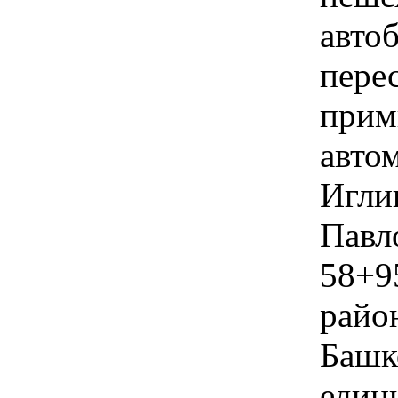
авто
пере
прим
авто
Иглин
Павл
58+9
райо
Башк
едини