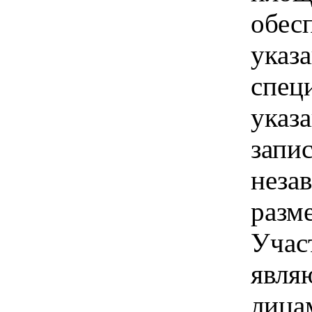
обес
указ
спец
указ
запис
неза
разм
Учас
явля
лица