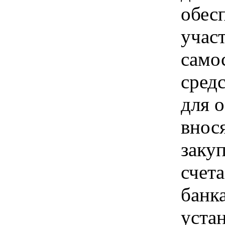
обес
учас
само
сред
для о
внос
заку
счет
банк
уста