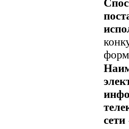
Спос
пост
испо
конк
форм
Наим
элек
инфо
теле
сети