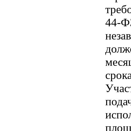
треб
44-Ф
неза
долж
меся
срока
Учас
пода
испо
площ