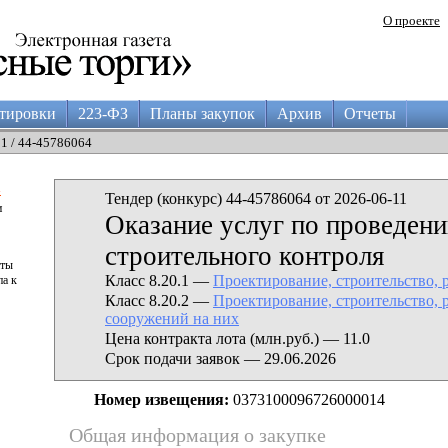
О проекте
тировки
223-ФЗ
Планы закупок
Архив
Отчеты
11 / 44-45786064
а
Тендер (конкурс) 44-45786064 от 2026-06-11
и
Оказание услуг по проведен
строительного контроля
аты
Класс 8.20.1 —
Проектирование, строительство, 
па к
Класс 8.20.2 —
Проектирование, строительство, 
сооружений на них
Цена контракта лота (млн.руб.) — 11.0
Срок подачи заявок — 29.06.2026
Номер извещения:
0373100096726000014
Общая информация о закупке