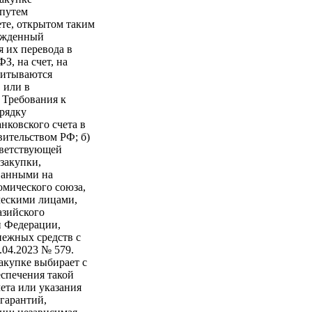
 путем
ете, открытом таким
ержденный
я их перевода в
З, на счет, на
читываются
 или в
 Требования к
орядку
нковского счета в
вительством РФ; б)
тветствующей
закупки,
ванными на
омического союза,
ческими лицами,
азийского
й Федерации,
нежных средств с
.04.2023 № 579.
закупке выбирает с
спечения такой
ета или указания
 гарантий,