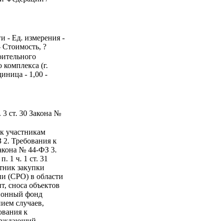
и - Ед. измерения -
- Стоимость, ?
роительного
 комплекса (г.
иница - 1,00 -
 3 ст. 30 Закона №
 к участникам
З 2. Требования к
Закона № 44-ФЗ 3.
 1 ч. 1 ст. 31
тник закупки
и (СРО) в области
т, сноса объектов
ионный фонд
нием случаев,
бования к
верждающий