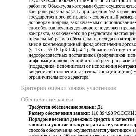
1770233194425000020, стоимость остатка строите
работ по Объекту, за которыми будет осуществлять
контроль указана в.5.7.1. приложения №2 к извещ
государственного контракта; - совокупный размер 
договорам подряда, заключаемым с использовани
способов заключения договоров, не должен превыш
контракта, заключаемого по результатам настоящей
предельный размер обязательств, исходя из которо
внес в компенсационный фонд обеспечения догово
(ч. 13 ст. 55.16 ГрК РФ). 4. Требование об отсутств
недобросовестных поставщиков (подрядчиков, исп
информации, включенной в такой реестр в связи о
(подрядчика, исполнителя) от исполнения контрак
введения в отношении заказчика санкций и (или) 
ограничительного характера
Критерии оценки заявок участников
Обеспечение заявки
Требуется обеспечение заявки:
Да
Размер обеспечения заявки:
110 394,90 РОССИ
Порядок внесения денежных средств в качестве
заявки на участие в закупке, а также условия г
способа обеспечения осуществляется участником з
самостоятельно. Обеспечение заявки на участие в 