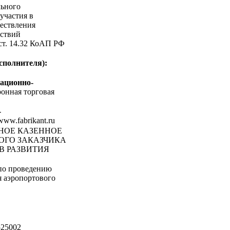
льного
участия в
ествления
ствий
 ст. 14.32 КоАП РФ
сполнителя):
ационно-
онная торговая
-
/www.fabrikant.ru
ЬНОЕ КАЗЕННОЕ
ОГО ЗАКАЗЧИКА
В РАЗВИТИЯ
по проведению
я аэропортового
"
25002