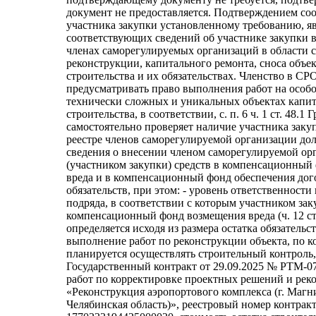
документ не предоставляется. Подтверждением со
участника закупки установленному требованию, я
соответствующих сведений об участнике закупки в
членах саморегулируемых организаций в области с
реконструкции, капитального ремонта, сноса объе
строительства и их обязательствах. Членство в СР
предусматривать право выполнения работ на особ
технически сложных и уникальных объектах капи
строительства, в соответствии, с. п. 6 ч. 1 ст. 48.
самостоятельно проверяет наличие участника закупк
реестре членов саморегулируемой организации до
сведения о внесении членом саморегулируемой ор
(участником закупки) средств в компенсационный
вреда и в компенсационный фонд обеспечения до
обязательств, при этом: - уровень ответственности
подряда, в соответствии с которым участником зак
компенсационный фонд возмещения вреда (ч. 12 ст
определяется исходя из размера остатка обязательс
выполнение работ по реконструкции объекта, по к
планируется осуществлять строительный контроль,
Государственный контракт от 29.09.2025 № РТМ-0
работ по корректировке проектных решений и рек
«Реконструкция аэропортового комплекса (г. Магн
Челябинская область)», реестровый номер контрак