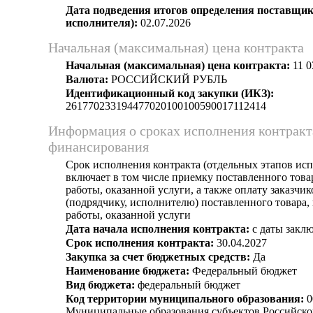
Дата подведения итогов определения поставщик
исполнителя):
02.07.2026
Начальная (максимальная) цена контракта
Начальная (максимальная) цена контракта:
11 0
Валюта:
РОССИЙСКИЙ РУБЛЬ
Идентификационный код закупки (ИКЗ):
261770233194477020100100590017112414
Информация о сроках исполнения контракт
финансирования
Срок исполнения контракта (отдельных этапов исп
включает в том числе приемку поставленного тов
работы, оказанной услуги, а также оплату заказчи
(подрядчику, исполнителю) поставленного товара
работы, оказанной услуги
Дата начала исполнения контракта:
с даты заклю
Срок исполнения контракта:
30.04.2027
Закупка за счет бюджетных средств:
Да
Наименование бюджета:
Федеральный бюджет
Вид бюджета:
федеральный бюджет
Код территории муниципального образования:
0
Муниципальные образования субъектов Российско