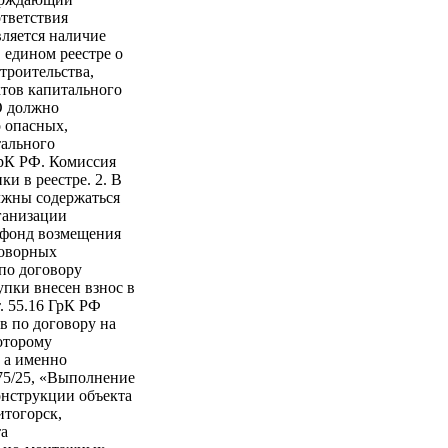
ответствия
вляется наличие
 едином реестре о
троительства,
ктов капитального
О должно
о опасных,
тального
1 ГрК РФ. Комиссия
и в реестре. 2. В
лжны содержаться
ганизации
 фонд возмещения
говорных
 по договору
упки внесен взнос в
. 55.16 ГрК РФ
тв по договору на
оторому
 а именно
75/25, «Выполнение
онструкции объекта
итогорск,
та