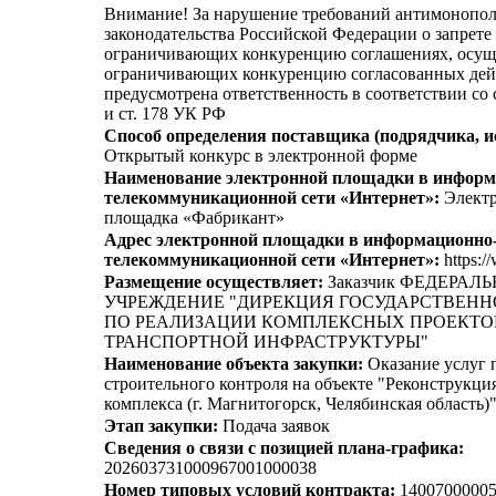
Внимание! За нарушение требований антимонопо
законодательства Российской Федерации о запрете 
ограничивающих конкуренцию соглашениях, осущ
ограничивающих конкуренцию согласованных дей
предусмотрена ответственность в соответствии со
и ст. 178 УК РФ
Способ определения поставщика (подрядчика, и
Открытый конкурс в электронной форме
Наименование электронной площадки в информ
телекоммуникационной сети «Интернет»:
Электр
площадка «Фабрикант»
Адрес электронной площадки в информационно
телекоммуникационной сети «Интернет»:
https:/
Размещение осуществляет:
Заказчик ФЕДЕРАЛ
УЧРЕЖДЕНИЕ "ДИРЕКЦИЯ ГОСУДАРСТВЕНН
ПО РЕАЛИЗАЦИИ КОМПЛЕКСНЫХ ПРОЕКТО
ТРАНСПОРТНОЙ ИНФРАСТРУКТУРЫ"
Наименование объекта закупки:
Оказание услуг 
строительного контроля на объекте "Реконструкци
комплекса (г. Магнитогорск, Челябинская область)
Этап закупки:
Подача заявок
Сведения о связи с позицией плана-графика:
202603731000967001000038
Номер типовых условий контракта:
14007000005