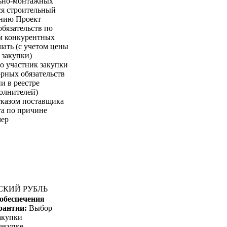
льно-монтажных
ся строительный
ению Проект
обязательств по
ем конкурентных
ать (с учетом цены
 закупки)
го участник закупки
рных обязательств
ии в реестре
олнителей)
тказом поставщика
та по причине
мер
ЙСКИЙ РУБЛЬ
 обеспечения
арантии:
Выбор
акупки
закупке