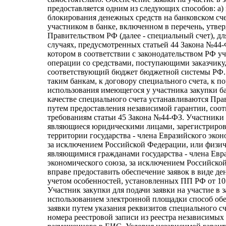
предоставляется одним из следующих способов: а)
блокирования денежных средств на банковском сч
участником в банке, включенном в перечень, утв
Правительством РФ (далее - специальный счет), дл
случаях, предусмотренных статьей 44 Закона №44-Ф
котором в соответствии с законодательством РФ у
операции со средствами, поступающими заказчику,
соответствующий бюджет бюджетной системы РФ.
таким банкам, к договору специального счета, к п
использования имеющегося у участника закупки ба
качестве специального счета устанавливаются Пра
путем предоставления независимой гарантии, соо
требованиям статьи 45 Закона №44-ФЗ. Участники 
являющиеся юридическими лицами, зарегистриро
территории государства - члена Евразийского экон
за исключением Российской Федерации, или физи
являющимися гражданами государства - члена Евр
экономического союза, за исключением Российско
вправе предоставить обеспечение заявок в виде де
учетом особенностей, установленных ПП РФ от 10
Участник закупки для подачи заявки на участие в 
использованием электронной площадки способ обе
заявки путем указания реквизитов специального сч
номера реестровой записи из реестра независимых