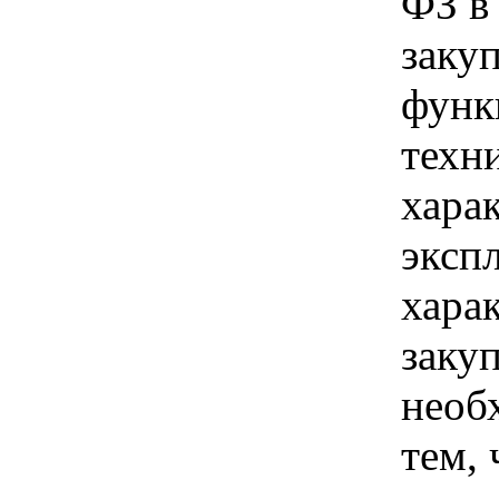
ФЗ в
заку
функ
техн
хара
эксп
хара
заку
необ
тем, 