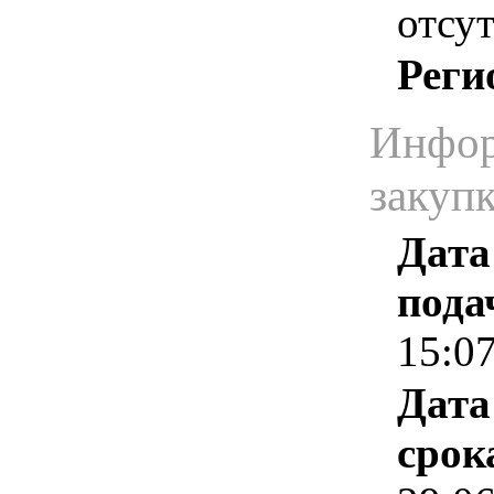
отсут
Реги
Инфор
закуп
Дата
пода
15:0
Дата
срок