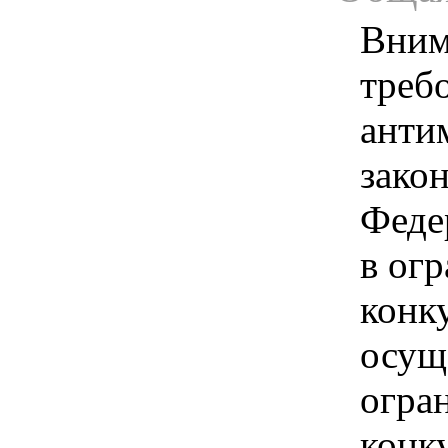
Вним
треб
анти
зако
Феде
в ог
конк
осущ
огра
конк