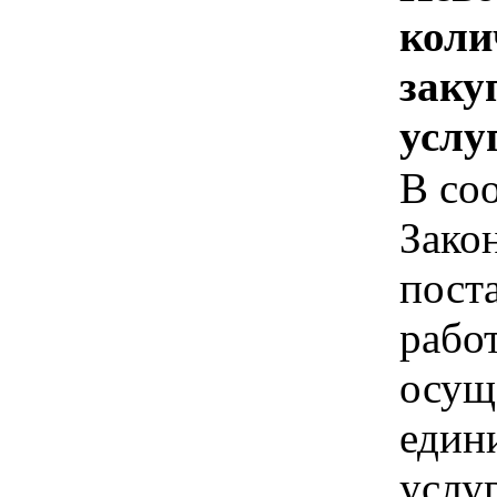
коли
заку
услу
В соо
Зако
пост
рабо
осущ
един
услуг