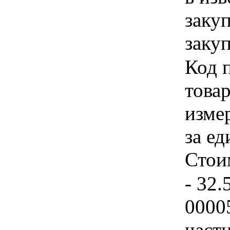
заку
закуп
Код 
товар
изме
за ед
Стои
- 32.
0000
част