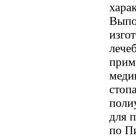
харак
Выпо
изго
лече
прим
меди
стоп
поли
для 
по Пи