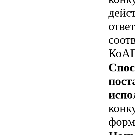
дейс
отве
соотв
КоАП
Спос
пост
испо
конк
форм