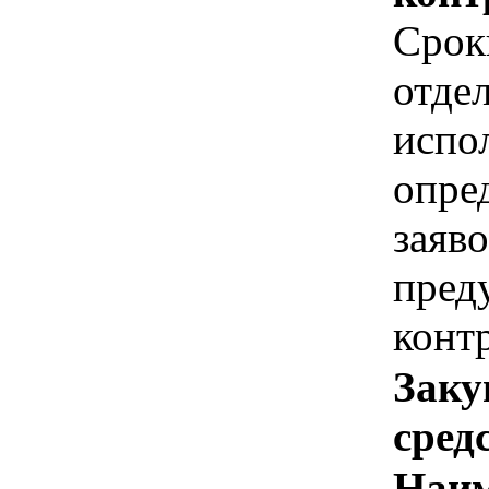
Срок
отде
испо
опре
заяво
пред
конт
Заку
сред
Наим