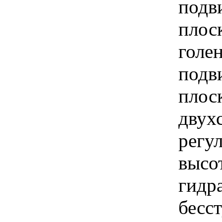
подв
плоск
голе
подв
плоск
двух
регу
высот
гидр
бесс