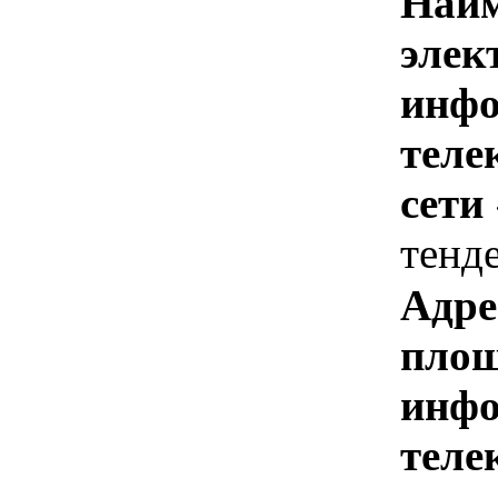
Наим
элек
инфо
теле
сети
тенд
Адре
площ
инфо
теле