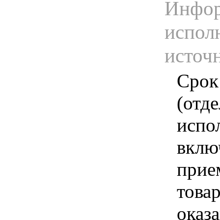
Инфор
испол
источ
Срок
(отд
испо
вклю
прие
това
оказа