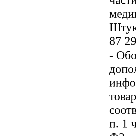
меди
Штука
87 2
- Об
допо
инфо
товар
соот
п. 1 