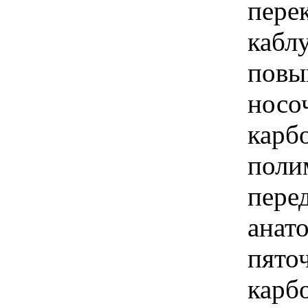
пере
каблу
повы
носоч
карб
поли
пере
анат
пяточ
карб