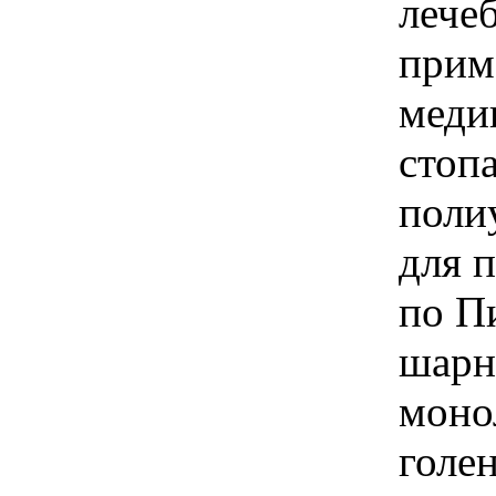
лече
прим
меди
стоп
поли
для 
по Пи
шарн
монол
голе