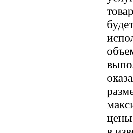
товар
буде
испо
объе
выпо
оказа
разм
макс
цены
в из