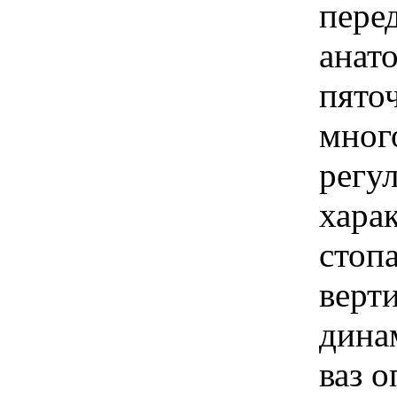
пере
анат
пяточ
много
регу
хара
стоп
верт
дина
ваз о