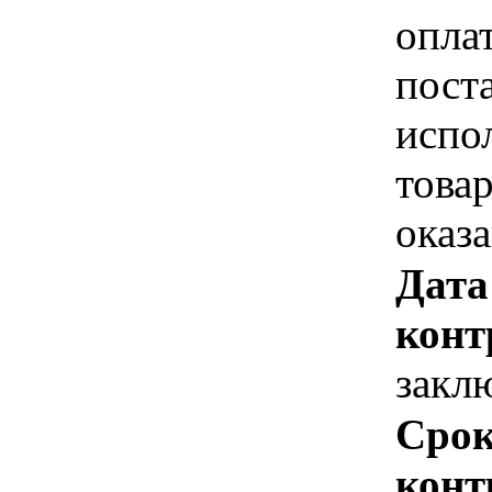
опла
пост
испо
това
оказ
Дата
конт
закл
Срок
конт