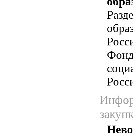
обра
Разд
обра
Росс
Фонд
соци
Росс
Инфор
закуп
Нево