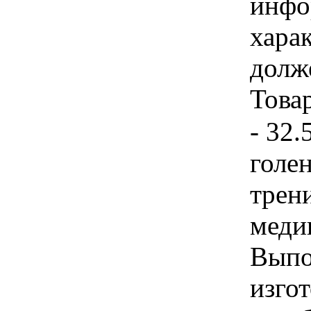
инфо
хара
долж
Товар
- 32.
голе
трен
меди
Выпо
изго