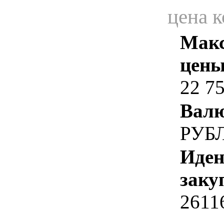
цена 
Макс
цены
22 7
Валю
РУБ
Иден
заку
2611