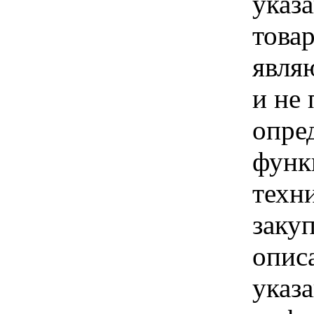
указ
товар
явля
и не
опре
функ
техн
закуп
опис
указ