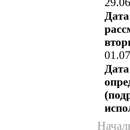
29.0
Дата
расс
втор
01.0
Дата
опре
(под
испо
Начал