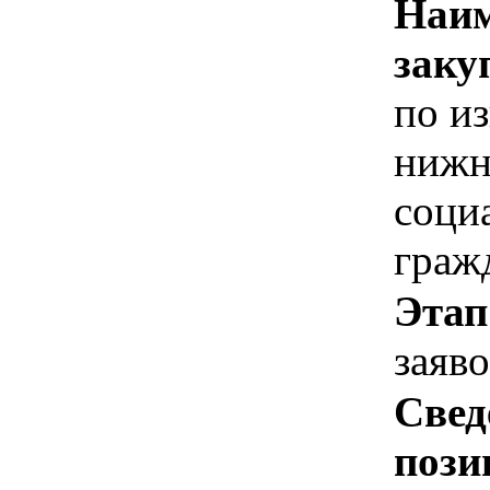
Наим
заку
по и
нижн
соци
граж
Этап
заяв
Свед
пози