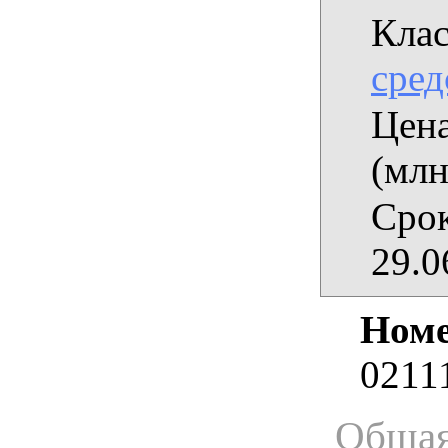
Клас
сред
Цена
(млн
Срок
29.0
Номе
0211
Общая