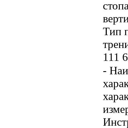
стоп
верт
Тип 
трени
111 6
- На
хара
хара
изме
Инст