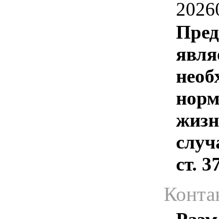
2026
Пред
явля
необ
норм
жизн
случ
ст. 
Конта