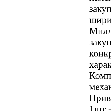
заку
ширин
Милл
закуп
конк
хара
Комп
меха
Прив
1шт -