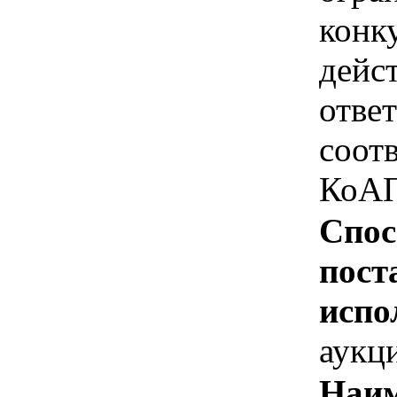
конк
дейс
отве
соотв
КоАП
Спос
пост
испо
аукц
Наим