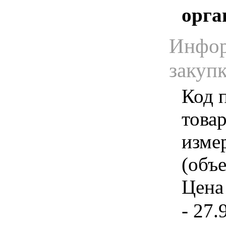
орга
Инфор
закуп
Код 
товар
изме
(объе
Цена 
- 27.