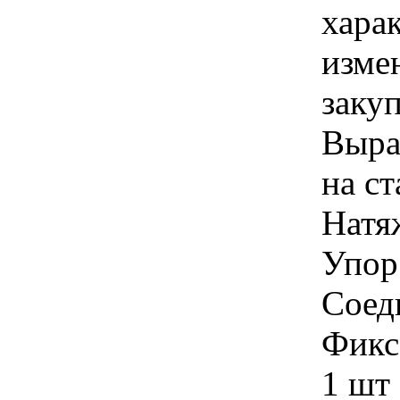
хара
изме
заку
Выра
на ст
Натя
Упор
Соед
Фикс
1 шт