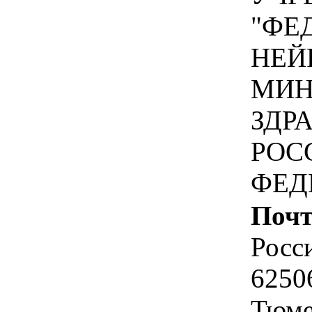
"ФЕ
НЕЙ
МИН
ЗДР
РОС
ФЕД
Почт
Росс
6250
Тюме