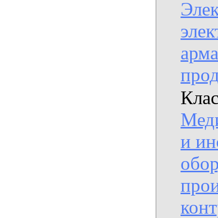
Эле
элек
арма
про
Клас
Мед
и ин
обор
прои
конт