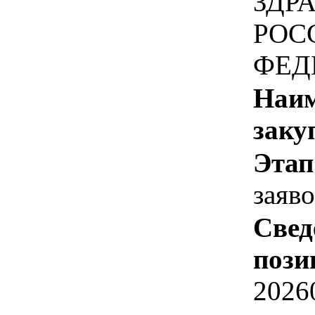
ЗДР
РОС
ФЕД
Наим
заку
Этап
заяв
Свед
пози
2026