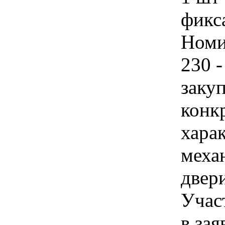
фикса
Номи
230 -
закуп
конк
хара
меха
двери
Учас
в зая