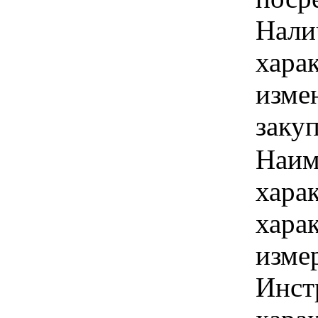
Налич
хара
изме
заку
Наим
хара
хара
изме
Инст