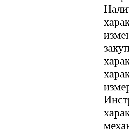
Нали
хара
изме
заку
хара
хара
изме
Инст
харак
меха