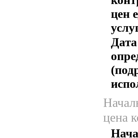
цен 
услу
Дата
опре
(под
испо
Начал
цена 
Нача