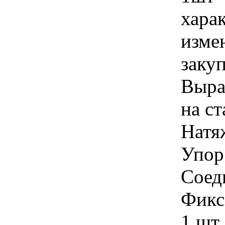
хара
изме
закуп
Выра
на ст
Натя
Упор 
Соед
Фикс
1 шт 