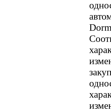
одно
авто
Dorm
Соот
хара
изме
заку
одно
хара
изме