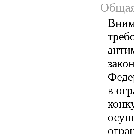
Общая
Вним
треб
анти
зако
Феде
в ог
конк
осущ
огра