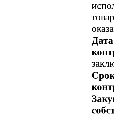
испо
това
оказ
Дата
конт
закл
Срок
конт
Заку
собс