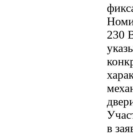
фикс
Номи
230 
указы
конк
хара
меха
двер
Учас
в зая