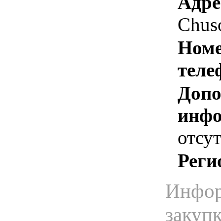
Адре
Chus
Номе
теле
Допо
инфо
отсут
Реги
Инфор
закуп