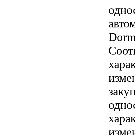
одно
авто
Dorm
Соотв
хара
изме
закуп
однос
хара
изме