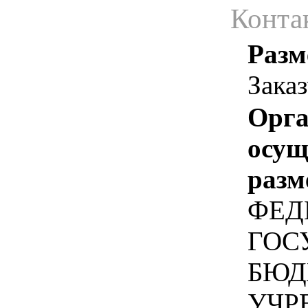
Конта
Разм
Зака
Орга
осу
разм
ФЕД
ГОС
БЮД
УЧР