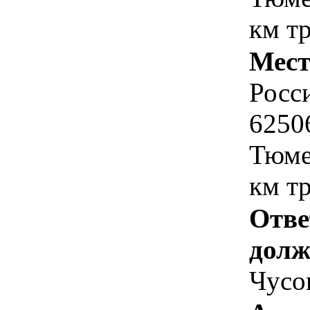
км тр
Мест
Росс
6250
Тюме
км тр
Отве
долж
Чусо