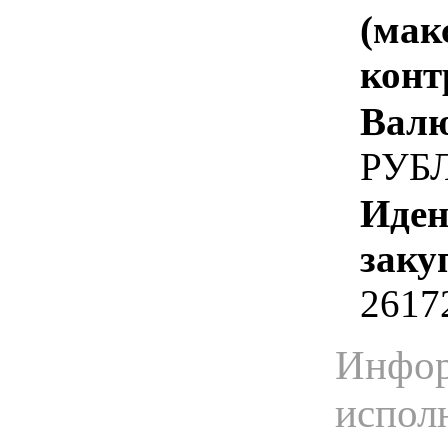
(мак
конт
Валю
РУБ
Иден
заку
2617
Инфор
испол