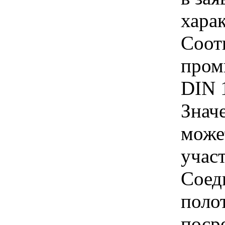
хара
Соот
пром
DIN 1
Знач
може
учас
Соед
поло
поср