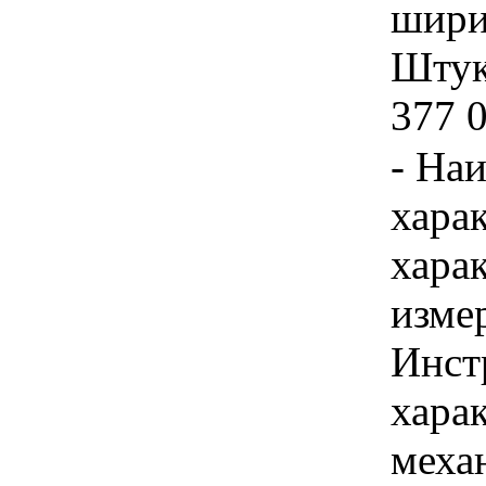
шири
Штука
377 
- На
хара
хара
изме
Инст
харак
меха