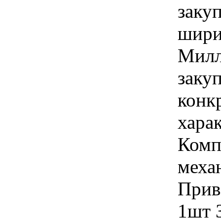
заку
шири
Милл
закуп
конк
хара
Комп
меха
Прив
1шт 