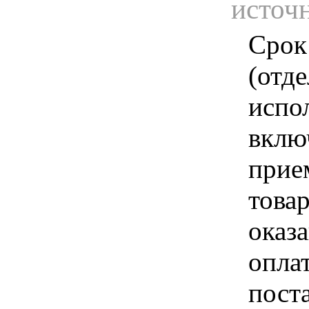
источ
Срок
(отд
испо
вклю
прие
това
оказа
опла
пост