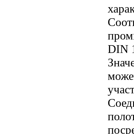
хара
Соот
пром
DIN 
Знач
може
учас
Соед
поло
поср