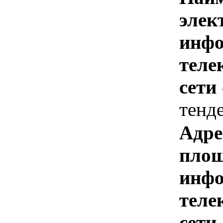
элек
инфо
теле
сети
тенд
Адре
площ
инфо
теле
сети