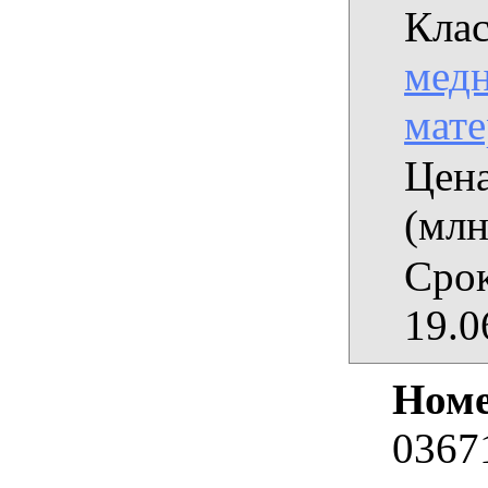
Клас
медн
мат
Цена
(млн
Срок
19.0
Номе
0367