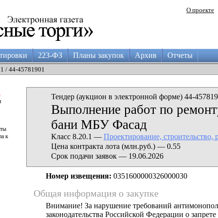
О проекте
тировки
223-ФЗ
Планы закупок
Архив
Отчеты
11 / 44-45781901
а
Тендер (аукцион в электронной форме) 44-457819
и
Выполнение работ по ремон
бани МБУ Фасад
аты
Класс 8.20.1 —
Проектирование, строительство, 
па к
Цена контракта лота (млн.руб.) — 0.55
Срок подачи заявок — 19.06.2026
Номер извещения:
0351600000326000030
Общая информация о закупке
Внимание! За нарушение требований антимонопо
законодательства Российской Федерации о запрете 