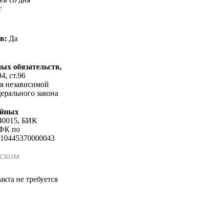
т
в:
Да
ых обязательств,
4, ст.96
ия независимой
дерального закона
ийных
040015, БИК
ФК по
810445370000043
йском
кта не требуется