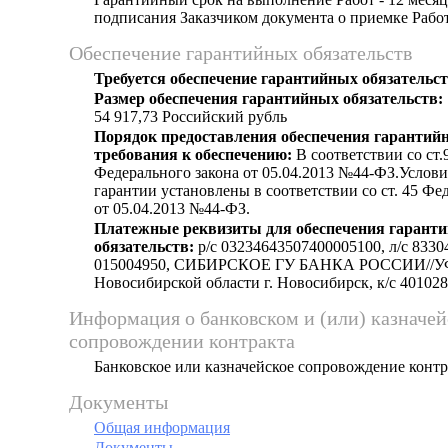
подписания Заказчиком документа о приемке Рабо
Обеспечение гарантийных обязательств
Требуется обеспечение гарантийных обязательст
Размер обеспечения гарантийных обязательств:
54 917,73 Российский рубль
Порядок предоставления обеспечения гарантийн
требования к обеспечению:
В соответствии со ст.9
Федерального закона от 05.04.2013 №44-ФЗ.Услов
гарантии установлены в соответствии со ст. 45 Фе
от 05.04.2013 №44-ФЗ.
Платежные реквизиты для обеспечения гарант
обязательств:
p/c 03234643507400005100, л/c 833
015004950, СИБИРСКОЕ ГУ БАНКА РОССИИ//У
Новосибирской области г. Новосибирск, к/с 40102
Информация о банковском и (или) казначе
сопровождении контракта
Банковское или казначейское сопровождение контра
Документы
Общая информация
Документы