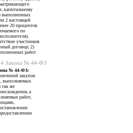
сматривающего
и, капитальному
на выполненных
ли 2 настоящей
енее 20 процентов
лючаемого по
 исполнителя).
тствие участников
нный договор; 2)
ыполненных работ
14 Закона № 44-ФЗ
кона № 44-ФЗ:
аничений закупок
в, выполняемых
 так же
оисхождения, а
лняемых работ,
лицами,
Постановление
 предоставлению