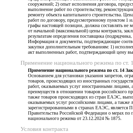
сооружений; 2) опыт исполнения договора, преду
выполнение работ по строительству, реконструкци
ремонту объекта капитального строительства. Це
работ по договору, предусмотренному пунктом 1 и
графы настоящей позиции, должна составлять не м
от начальной (максимальной) цены контракта, зак
результатам определения поставщика (подрядчика,
Информация и документы, подтверждающие соотве
закупки дополнительным требованиям: 1) исполне
акт выполненных работ, подтверждающий цену в
Применение национального режима по ст. 
Применение национального режима по ст. 14 За
Основанием для установки указания запретов, огр
товаров, происходящих из иностранных государст
работ, оказываемых услуг иностранными лицами, а
преимуществ в отношении товаров российского пр
также товаров происходящих из стран ЕАЭС, выпо
оказываемых услуг российскими лицами, а также 
зарегистрированными в странах ЕАЭС, является 
Правительства Российской Федерации о мерах по
национального режима от 23.12.2024 № 1875.
Условия контракта