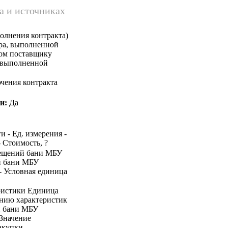
а и источниках
олнения контракта)
ара, выполненной
ком поставщику
, выполненной
чения контракта
и:
Да
и - Ед. измерения -
- Стоимость, ?
омещений бани МБУ
й бани МБУ
- Условная единица
ристики Единица
ению характеристик
й бани МБУ
Значение
акупки -