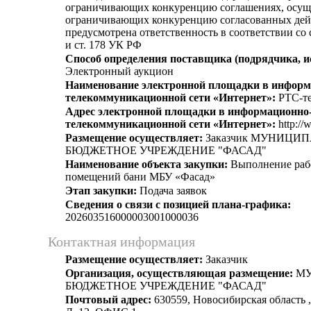
ограничивающих конкуренцию соглашениях, осущ
ограничивающих конкуренцию согласованных дей
предусмотрена ответственность в соответствии со
и ст. 178 УК РФ
Способ определения поставщика (подрядчика, и
Электронный аукцион
Наименование электронной площадки в информ
телекоммуникационной сети «Интернет»:
РТС-те
Адрес электронной площадки в информационно
телекоммуникационной сети «Интернет»:
http://
Размещение осуществляет:
Заказчик МУНИЦИ
БЮДЖЕТНОЕ УЧРЕЖДЕНИЕ "ФАСАД"
Наименование объекта закупки:
Выполнение рабо
помещений бани МБУ «Фасад»
Этап закупки:
Подача заявок
Сведения о связи с позицией плана-графика:
202603516000003001000036
Контактная информация
Размещение осуществляет:
Заказчик
Организация, осуществляющая размещение:
МУ
БЮДЖЕТНОЕ УЧРЕЖДЕНИЕ "ФАСАД"
Почтовый адрес:
630559, Новосибирская область