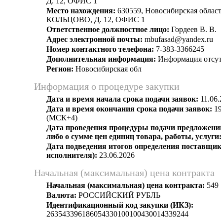
Д. 12, ОФИС 1
Место нахождения:
630559, Новосибирская област
КОЛЬЦОВО, Д. 12, ОФИС 1
Ответственное должностное лицо:
Гордеев В. В.
Адрес электронной почты:
mbufasad@yandex.ru
Номер контактного телефона:
7-383-3366245
Дополнительная информация:
Информация отсут
Регион:
Новосибирская обл
Информация о процедуре закупки
Дата и время начала срока подачи заявок:
11.06.
Дата и время окончания срока подачи заявок:
19
(МСК+4)
Дата проведения процедуры подачи предложений
либо о сумме цен единиц товара, работы, услуги
Дата подведения итогов определения поставщик
исполнителя):
23.06.2026
Начальная (максимальная) цена контракта
Начальная (максимальная) цена контракта:
549 
Валюта:
РОССИЙСКИЙ РУБЛЬ
Идентификационный код закупки (ИКЗ):
263543396186054330100100430014339244