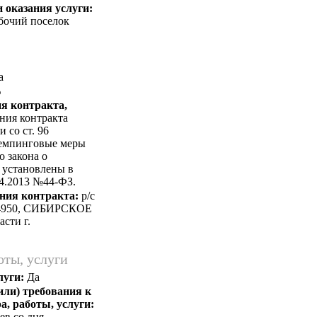
 оказания услуги:
абочий поселок
а
%
я контракта,
ния контракта
 со ст. 96
демпинговые меры
о закона о
 установлены в
04.2013 №44-ФЗ.
ния контракта:
p/c
004950, СИБИРСКОЕ
сти г.
оты, услуги
луги:
Да
или) требования к
а, работы, услуги:
ев со дня