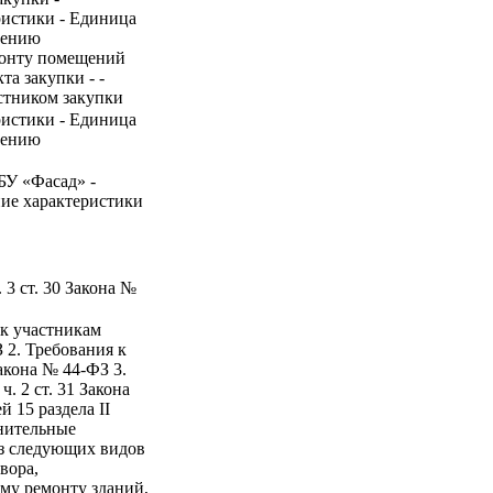
ристики - Единица
нению
емонту помещений
а закупки - -
стником закупки
ристики - Единица
нению
БУ «Фасад» -
ние характеристики
 3 ст. 30 Закона №
 к участникам
З 2. Требования к
Закона № 44-ФЗ 3.
. 2 ст. 31 Закона
 15 раздела II
нительные
из следующих видов
вора,
му ремонту зданий,