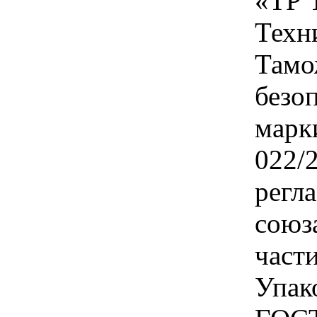
«ТР 
Техн
Тамо
безо
марк
022/
регл
союз
част
Упак