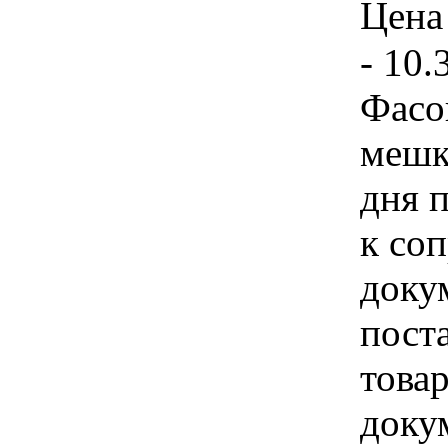
Цена 
- 10.
Фасо
мешк
дня 
к со
доку
поста
това
доку