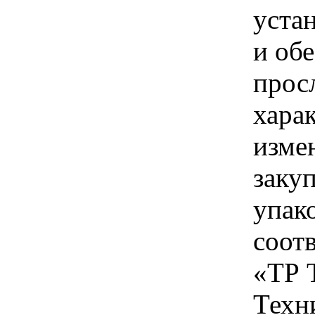
уста
и об
прос
хара
изме
заку
упак
соот
«ТР 
Техн