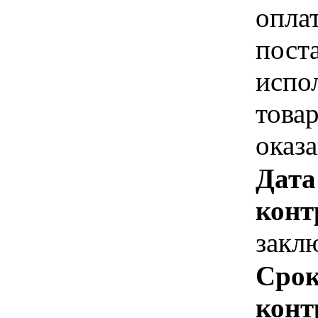
опла
пост
испо
това
оказ
Дата
конт
закл
Срок
конт