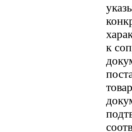
указы
конк
хара
к со
доку
поста
това
доку
подт
соот