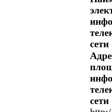
элек
инфо
теле
сети
Адре
площ
инфо
теле
сети
http: