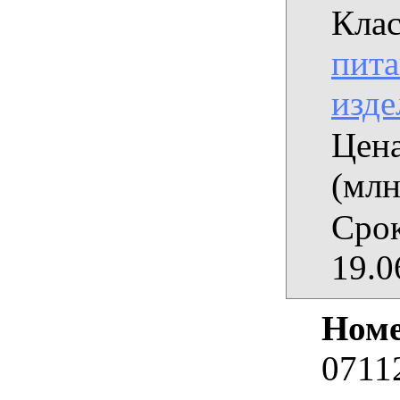
Клас
пита
изде
Цена
(млн
Срок
19.0
Номе
0711