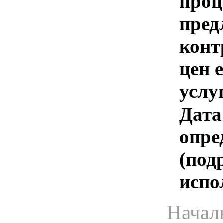
проц
пред
конт
цен 
услу
Дата
опре
(под
испо
Начал