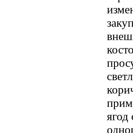
изме
заку
внеш
кост
прос
свет
кори
прим
ягод
одног