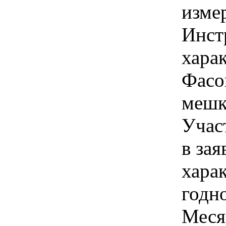
изме
Инст
харак
Фасо
мешк
Учас
в зая
хара
годно
Меся