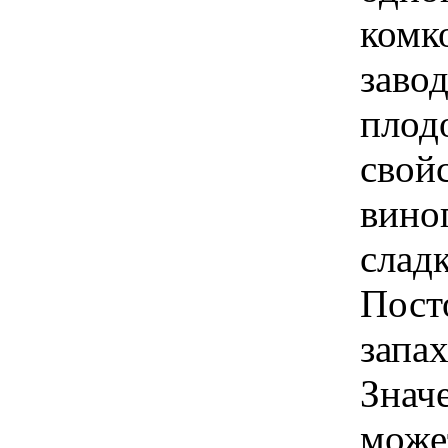
комк
заво
плод
свой
вино
слад
Пост
запа
Знач
може