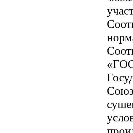
учас
Соот
норм
Соот
«ГОС
Госу
Союз
суше
усло
произ