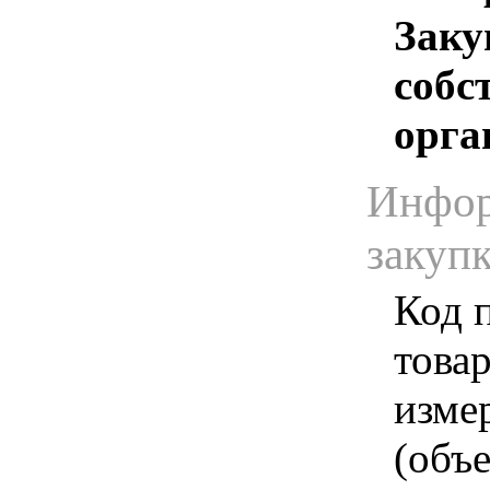
Заку
собс
орга
Инфор
закуп
Код 
товар
изме
(объе