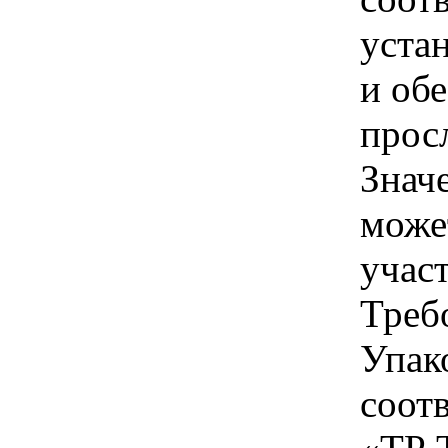
уста
и об
просл
Знач
може
учас
Требо
Упак
соот