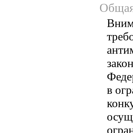
Общая
Вним
треб
анти
зако
Феде
в ог
конк
осущ
огра