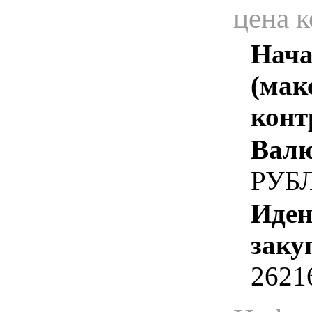
цена 
Нача
(мак
конт
Валю
РУБ
Иден
заку
2621