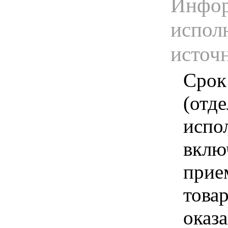
Инфор
испол
источ
Срок
(отд
испо
вклю
прие
това
оказа