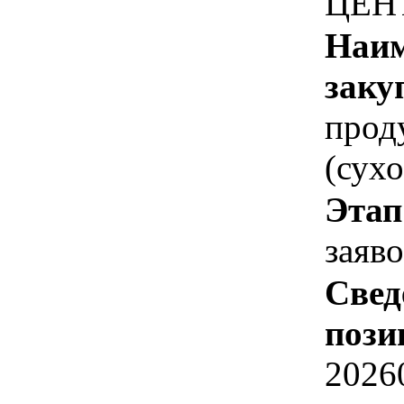
ЦЕН
Наим
заку
прод
(сух
Этап
заяв
Свед
пози
2026