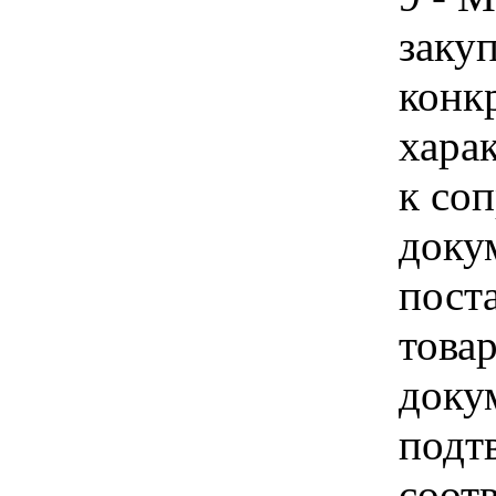
закуп
конк
хара
к со
доку
поста
това
доку
подт
соот