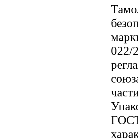
Тамо
безо
марк
022/
регл
союз
част
Упак
ГОСТ
хара