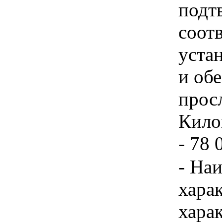
подт
соот
уста
и об
прос
Килог
- 78 
- На
хара
хара