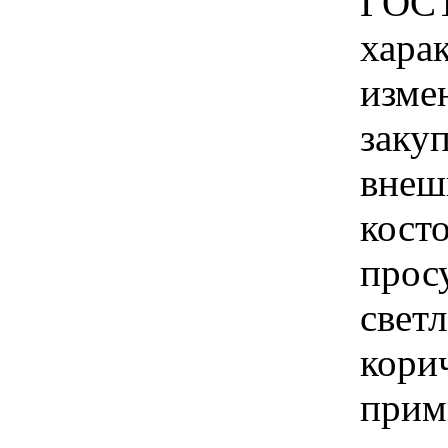
ГОСТ
хара
изме
закуп
внеш
кост
прос
свет
кори
прим