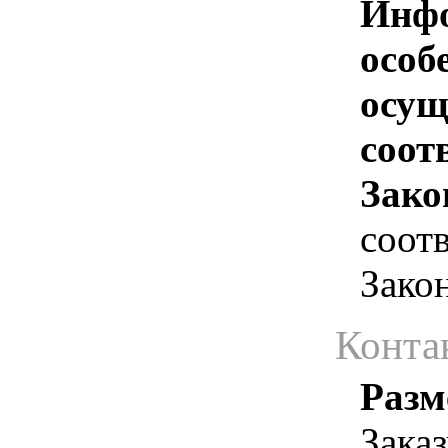
Инфо
особ
осущ
соотв
Зако
соотв
Зако
Конта
Разм
Зака