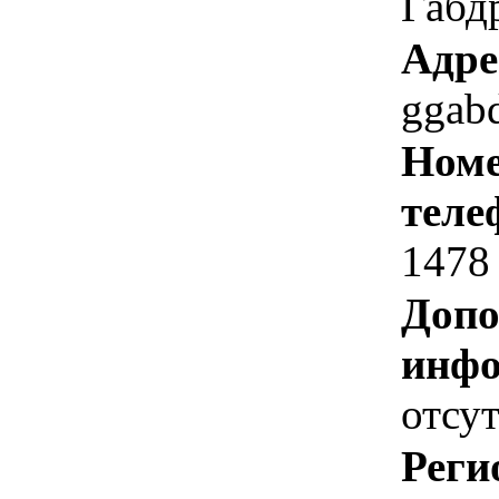
Габд
Адре
ggab
Номе
теле
1478
Допо
инфо
отсут
Реги