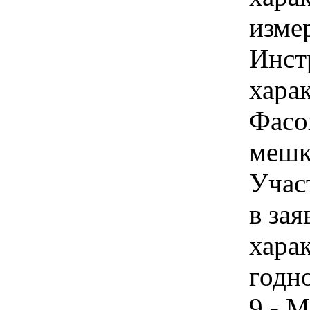
изме
Инст
харак
Фасо
мешки
Учас
в зая
хара
годно
9 - 