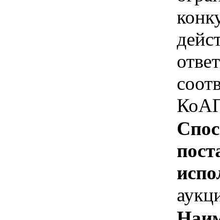
конк
дейс
отве
соотв
КоАП
Спос
пост
испо
аукц
Наим