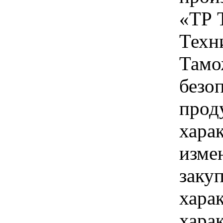
«ТР 
Техн
Тамо
безо
прод
хара
изме
заку
хара
хара