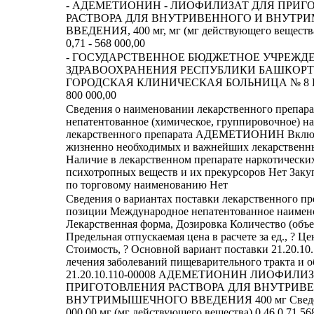
- АДЕМЕТИОНИН - ЛИОФИЛИЗАТ ДЛЯ ПРИГ
РАСТВОРА ДЛЯ ВНУТРИВЕННОГО И ВНУТ
ВВЕДЕНИЯ, 400 мг, мг (мг действующего вещества)
0,71 - 568 000,00
- ГОСУДАРСТВЕННОЕ БЮДЖЕТНОЕ УЧРЕЖД
ЗДРАВООХРАНЕНИЯ РЕСПУБЛИКИ БАШКОР
ГОРОДСКАЯ КЛИНИЧЕСКАЯ БОЛЬНИЦА № 8 Г
800 000,00
Сведения о наименовании лекарственного препар
непатентованное (химическое, группировочное) н
лекарственного препарата АДЕМЕТИОНИН Включ
жизненно необходимых и важнейших лекарственн
Наличие в лекарственном препарате наркотических
психотропных веществ и их прекурсоров Нет Заку
по торговому наименованию Нет
Сведения о вариантах поставки лекарственного пр
позиции Международное непатентованное наимен
Лекарственная форма, Дозировка Количество (объ
Предельная отпускаемая цена в расчете за ед., ? Цена
Стоимость, ? Основной вариант поставки 21.20.10
лечения заболеваний пищеварительного тракта и 
21.20.10.110-00008 АДЕМЕТИОНИН ЛИОФИЛИ
ПРИГОТОВЛЕНИЯ РАСТВОРА ДЛЯ ВНУТРИВ
ВНУТРИМЫШЕЧНОГО ВВЕДЕНИЯ 400 мг Сведен
000,00 мг (мг действующего вещества) 0,46 0,71 568