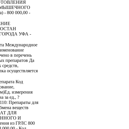
ОТОВЛЕНИЯ
РИМЫШЕЧНОГО
 - 800 000,00 -
ЕНИЕ
ТОСТАН
ОРОДА УФА -
ата Международное
аименование
ено в перечень
ых препаратов Да
 средств,
пка осуществляется
епарата Код
ование,
ем)Ед. измерения
 за ед., ?
.110: Препараты для
обмена веществ
ЗАТ ДЛЯ
ЕННОГО И
ия из ГРЛС 800
 000,00 - Код