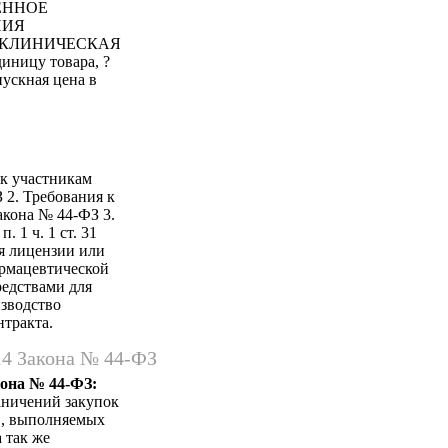
ВЕННОЕ
НИЯ
 КЛИНИЧЕСКАЯ
ницу товара, ?
пускная цена в
 к участникам
З 2. Требования к
Закона № 44-ФЗ 3.
 1 ч. 1 ст. 31
я лицензии или
армацевтической
редствами для
зводство
нтракта.
14 Закона № 44-ФЗ
кона № 44-ФЗ:
аничений закупок
в, выполняемых
 так же