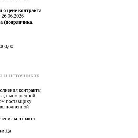
 о цене контракта
:
26.06.2026
а (подрядчика,
000,00
а и источниках
олнения контракта)
ара, выполненной
ком поставщику
, выполненной
чения контракта
и:
Да