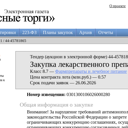
О проекте
тировки
223-ФЗ
Планы закупок
Архив
Отчеты
11 / 44-45781865
а
Тендер (аукцион в электронной форме) 44-457818
и
Закупка лекарственного преп
Класс 8.7 —
Фармпрепараты и лечебное питание
аты
Цена контракта лота (млн.руб.) — 0.57
па к
Срок подачи заявок — 26.06.2026
Номер извещения:
0301300106026000280
Общая информация о закупке
Внимание! За нарушение требований антимонопо
законодательства Российской Федерации о запрете 
ограничивающих конкуренцию соглашениях, осущ
ограничивающих конкуренцию согласованных дей