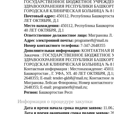
ГОСУДАРСТВЕННОЕ БЮДЖЕТНОЕ УЧРЕЖДЕ
ЗДРАВООХРАНЕНИЯ РЕСПУБЛИКИ БАШКОР
ГОРОДСКАЯ КЛИНИЧЕСКАЯ БОЛЬНИЦА № 8 
Почтовый адрес:
450112, Республика Башкортостан
ЛЕТ ОКТЯБРЯ, Д.1
Место нахождения:
450112, Республика Башкортост
40 ЛЕТ ОКТЯБРЯ, Д.1
Ответственное должностное лицо:
Мигранова Л. 
Адрес электронной почты:
programer8@mail.ru
Номер контактного телефона:
7-347-2648355
Дополнительная информация:
КОНТАКТНАЯ 
Заказчик : ГОСУДАРСТВЕННОЕ БЮДЖЕТНОЕ
ЗДРАВООХРАНЕНИЯ РЕСПУБЛИКИ БАШКОР
ГОРОДСКАЯ КЛИНИЧЕСКАЯ БОЛЬНИЦА № 8 
Контактная информация : Местонахождение: 45011
Башкортостан , Г. УФА, УЛ. 40 ЛЕТ ОКТЯБРЯ, Д.1;
2648355; E-mail: tender-gkb8@mail.ru; Контактное л
Мигранова Лейсан Флюровна; Номер контактного т
2648355; E-mail: programer8@mail.ru;
Регион:
Башкортостан Респ
Информация о процедуре закупки
Дата и время начала срока подачи заявок:
11.06.
Дата и время окончания срока подачи заявок:
26