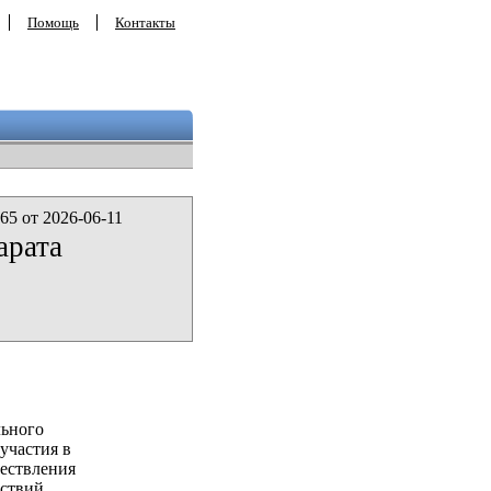
Помощь
Контакты
65 от 2026-06-11
арата
льного
участия в
ествления
ствий