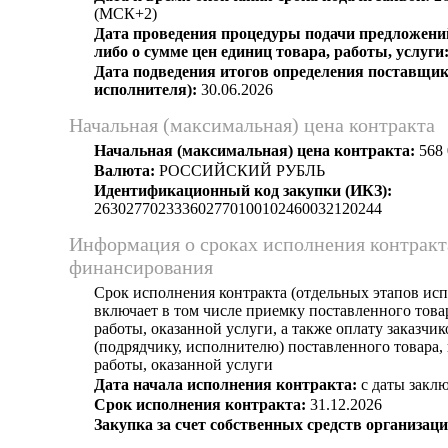
(МСК+2)
Дата проведения процедуры подачи предложений
либо о сумме цен единиц товара, работы, услуги
Дата подведения итогов определения поставщик
исполнителя):
30.06.2026
Начальная (максимальная) цена контракта
Начальная (максимальная) цена контракта:
568 
Валюта:
РОССИЙСКИЙ РУБЛЬ
Идентификационный код закупки (ИКЗ):
263027702333602770100102460032120244
Информация о сроках исполнения контракт
финансирования
Срок исполнения контракта (отдельных этапов исп
включает в том числе приемку поставленного тов
работы, оказанной услуги, а также оплату заказчи
(подрядчику, исполнителю) поставленного товара
работы, оказанной услуги
Дата начала исполнения контракта:
с даты заклю
Срок исполнения контракта:
31.12.2026
Закупка за счет собственных средств организаци