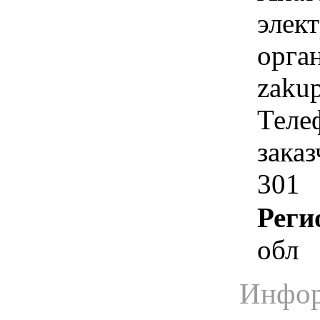
элек
орга
zaku
Теле
заказ
301
Реги
обл
Инфор