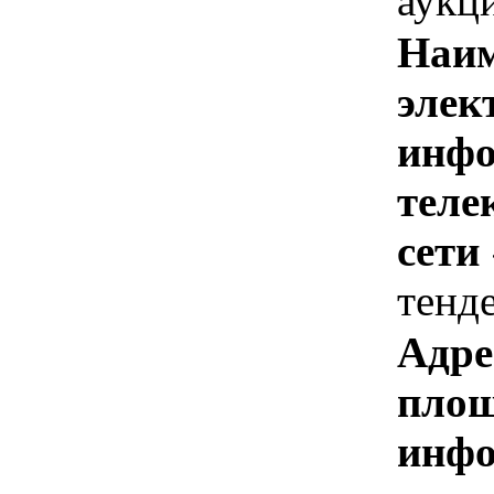
аукц
Наим
элек
инфо
теле
сети
тенд
Адре
площ
инфо