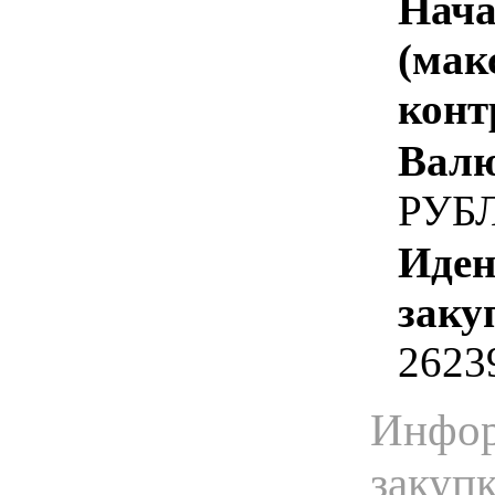
Нача
(мак
конт
Валю
РУБ
Иден
заку
2623
Инфор
закуп