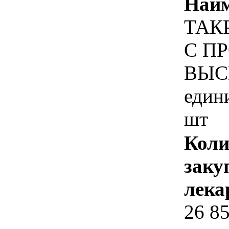
Наим
ТАК
С П
ВЫС
един
шт
Коли
заку
лека
26 8