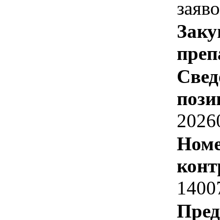
заяв
Заку
преп
Свед
пози
2026
Номе
конт
1400
Пред