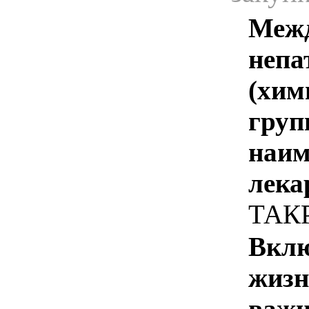
Межд
непа
(хим
груп
наим
лека
ТАК
Вклю
жизн
важн