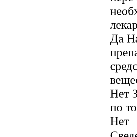
необ
лека
Да Н
преп
сред
веще
Нет 
по т
Нет
Свед