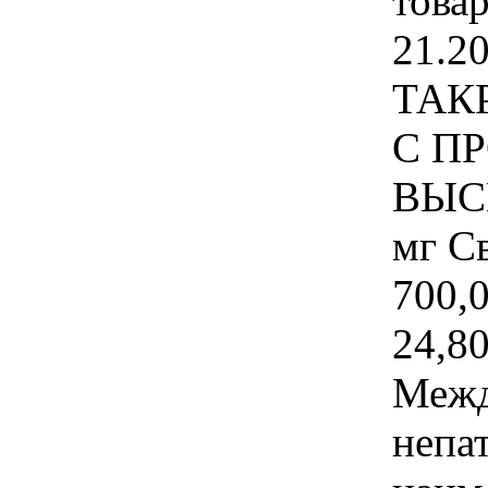
това
21.2
ТАК
С П
ВЫС
мг С
700,0
24,80
Межд
непа