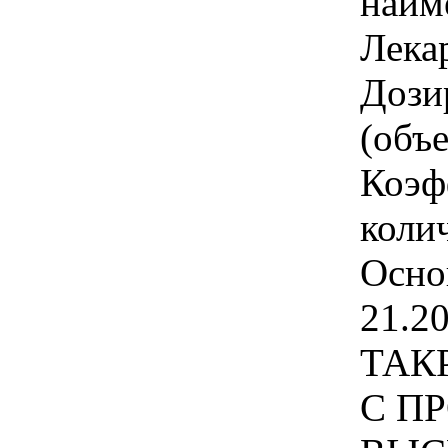
наим
Лека
Дози
(объ
Коэф
колич
Осно
21.20
ТАК
С П