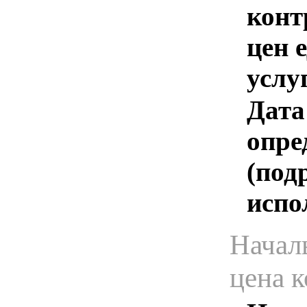
конт
цен 
услу
Дата
опре
(под
испо
Начал
цена 