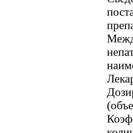
пост
преп
Межд
непа
наим
Лека
Дози
(объ
Коэф
колич