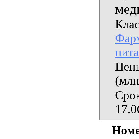
мед
Клас
Фарм
пит
Цены
(млн
Срок
17.0
Номе