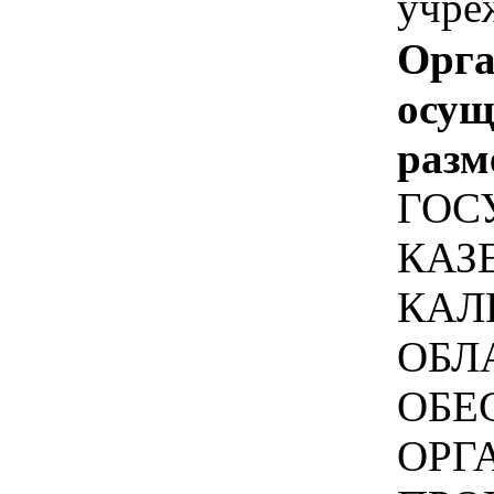
учре
Орга
осу
разм
ГОС
КАЗ
КАЛ
ОБЛ
ОБЕ
ОРГ