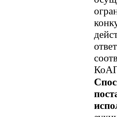
огра
конк
дейс
отве
соотв
КоАП
Спос
пост
испо