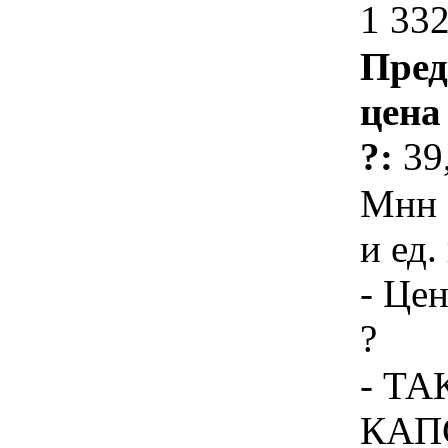
1 332
Пред
цена
?:
39
Мнн 
и ед.
- Цен
?
- Т
КАП