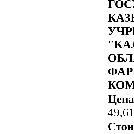
ГОС
КАЗ
УЧР
"КА
ОБЛ
ФАР
КОМ
Цена
49,6
Стои