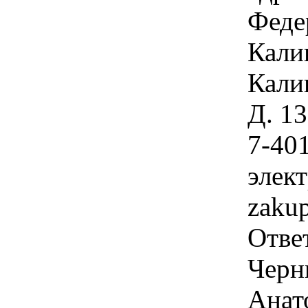
Феде
Кали
Калин
Д. 1
7-40
элек
zaku
Отве
Черн
Анат