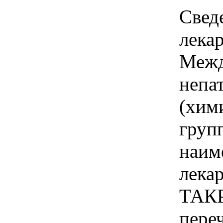
Свед
лека
Межд
непа
(хим
груп
наим
лека
ТАК
пере