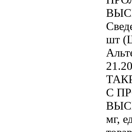
ВЫС
Свед
шт (Ш
Альт
21.20
ТАК
С П
ВЫС
мг, 