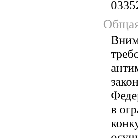
0335
Общая
Вним
треб
анти
зако
Феде
в ог
конк
осущ