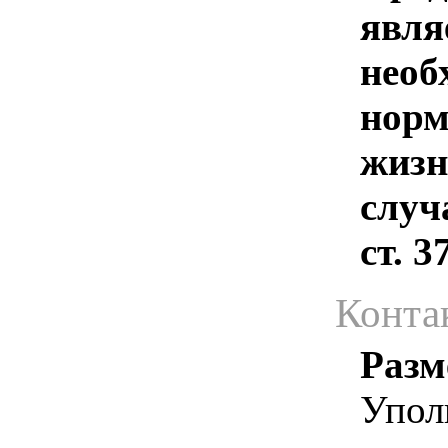
явля
необ
норм
жизн
случ
ст. 
Конта
Разм
Упол