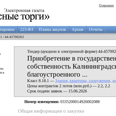
О проекте
тировки
223-ФЗ
Планы закупок
Архив
Отчеты
01 / 44-45709263
а
Тендер (аукцион в электронной форме) 44-457092
и
Приобретение в государстве
собственность Калининградс
аты
благоустроенного ...
па к
Класс 8.18.1 —
Здания, квартиры, сооружения, д
Цены контрактов 2 лотов (млн.руб.) — 2.2, 2.2
Срок подачи заявок — 15.06.2026
Номер извещения:
0335200014926002088
Общая информация о закупке