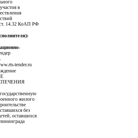
льного
участия в
ествления
ствий
 ст. 14.32 КоАП РФ
сполнителя):
ационно-
ндер
-
www.rts-tender.ru
еждение
ИЕ
СПЕЧЕНИЯ
государственную
роенного жилого
троительстве
оставшихся без
детей, оставшихся
алининграда