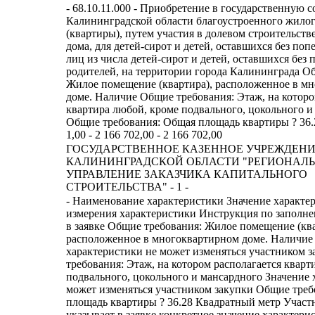
- 68.10.11.000 - Приобретение в государственную 
Калининградской области благоустроенного жило
(квартиры), путем участия в долевом строительст
дома, для детей-сирот и детей, оставшихся без поп
лиц из числа детей-сирот и детей, оставшихся без 
родителей, на территории города Калининграда О
Жилое помещение (квартира), расположенное в м
доме. Наличие Общие требования: Этаж, на которо
квартира любой, кроме подвального, цокольного и
Общие требования: Общая площадь квартиры ? 36.2
1,00 - 2 166 702,00 - 2 166 702,00
ГОСУДАРСТВЕННОЕ КАЗЕННОЕ УЧРЕЖДЕН
КАЛИНИНГРАДСКОЙ ОБЛАСТИ "РЕГИОНАЛ
УПРАВЛЕНИЕ ЗАКАЗЧИКА КАПИТАЛЬНОГО
СТРОИТЕЛЬСТВА" - 1 -
- Наименование характеристики Значение характеристики Единица измерения характеристики Инструкция по заполнению характеристик в заявке Общие требования: Жилое помещение (квартира), расположенное в многоквартирном доме. Наличие Значение характеристики не может изменяться участником закупки Общие требования: Этаж, на котором располагается квартира любой, кроме подвального, цокольного и мансардного Значение характеристики не может изменяться участником закупки Общие требования: Общая площадь квартиры ? 36.28 Квадратный метр Участник закупки указывает в заявке конкретное значение характеристики Общие требования: Количество жилых комнат 1 Штука Значение характеристики не может изменяться участником закупки Общие требования: Жилое помещение (квартира) подключено к инженерным коммуникациям: электроснабжение, водоснабжение, водоотведение, канализация. Наличие Значение характеристики не может изменяться участником закупки Общие требования: Жилое помещение (квартира) подключено к инженерным коммуникациям 1. Газоснабжения, с зарегистрированным, установленным и подключенным индивидуальным прибором учета газоснабжения, который находится в рабочем состоянии. Участник закупки указывает в заявке одно или несколько значений характеристики 2. Теплоснабжения, с зарегистрированным, установленным и подключенным индивидуальным прибором учета используемой тепловой энергии, который находится в рабочем состоянии. 3. Теплоснабжения: - с зарегистрированным, установленным и подключенным индивидуальным прибором учета используемой тепловой энергии, который находится в рабочем состоянии; - с зарегистрированным, установленным и подключённым индивидуальным прибором учета горячего водоснабжения, который находится в рабочем состоянии. Общие требования: Инженерные коммуникации и санитарно-техническое оборудование подключены к инженерным системам здания, находятся в исправном рабочем состоянии с возможностью эксплуатации без проведения ремонтных работ. Поверхность потолков, стен, пола в жилой комнате, в санузле, помещениях вспомогательного использования, балконе (если проектом многоквартирного дома предусмотрено наличие указанных помещений), лоджии (если проектом многоквартирного дома предусмотрено наличие указанных помещений), кладовке (если проектом многоквартирного дома предусмотрено наличие указанных помещений) – имеет чистовую отделку без повреждений, пятен, вздутий, потертостей, отслоений, не поражены грибком. Место примыкания потолка к стене не имеет вентилируемых пространств и монтажных щелей. Наличие Значение характеристики не может изменяться участником закупки Общие требования: Индивидуальные приборы учета находятся в рабочем состоянии, зарегистрированные, установленные, подключенные к системам: электроснабжения, холодного водоснабжения. Наличие Значение характеристики не может изменяться участником закупки Общие требования: Класс энергоэффективности многоквартирного жилого дома Не ниже В Значение характеристики не может изменяться участником закупки Общие требования: Установленная металлическая входная дверь, в рабочем состоянии, с установленными наличниками, дверным замком, дверными ручками, дверным звонком, с номером квартиры Наличие Значение характеристики не может изменяться участником закупки Общие требования: Установленные межкомнатные двери с фурнитурой и с установленными наличниками Наличие Значение характеристики не может изменяться участником закупки Общие требования: Скрытая электрическая разводка Наличие Значение характеристики не может изменяться участником закупки Общие требования: Установленные и подключённые: - розетки; - выключатели; - патроны для источников света с установленными источниками света; - электрические автоматы Наличие Значение характеристики не может изменяться участником закупки Общие требования: Система отопления - автономная газовая система отопления и установленный, подключенный к системам газоснабжения и водоснабжения газовый котёл Участник закупки указывает в заявке только одно значение характеристики - общедомовая автономная газовая система отопления - центральное отопление Общие требования: Установленные и подключенные к системе отопления радиаторы Наличие Значение характеристики не может изменяться участником закупки Общие требования: Оштукатуренные и отшпаклеванные стены Наличие Значение характеристики не может изменяться участником закупки Общие требования: Горячее, холодное водоснабжение и система водоотведения Наличие Значение характеристики не может изменяться участником закупки Общие требования: Опломбированные и поставленные на учет в управляющую компанию индивидуальные приборы учета, срок поверки индивидуальных приборов учета не истек Наличие Значение характеристики не может изменяться участником закупки Общие требования: Наружные стены, внутренние перегородки, потолки, напольные покрытия, оконные блоки, входная дверь, межкомнатные двери не имеют дефектов, повреждений, загрязнений Наличие Значение характеристики не может изменяться участником закупки Общие требования: Оборудование для приготовления пищи, сантехническое оборудование, индивидуальные приборы учета не имеют дефектов, повреждений, загрязнений и находятся в исправном рабочем состоянии Наличие Значение характеристики не может изменяться участником закупки Общие требования: Высота помещений ? 2.5 Метр Значение характеристики не может изменяться участником закупки Общие требования: Установленные остекленные оконные блоки с подоконной доской, исправной оконной фурнитурой, окрашенными откосами, отливами Наличие Значение характеристики не может изменяться участником закупки Кухня: Поверхность стен выровнена Наличие Значение характеристики не может изменяться участником закупки Кухня: Поверхность стен окрашена Участник закупки указывает в заявке одно или несколько значений характеристики покрыта декоративной штукатуркой выложена плиткой оклеена обоями Кухня: Поверхность потолков кухни выровнена Наличие Значение характеристики не может изменяться участником закупки Кухня: Поверхность потолков кухни окрашена Участник закупки указывает в заявке только одно значение характеристики подвесные потолочные конструкции установлены натяжные системы Кухня: количество конфорок для приготовления пищи ? 4 Штука Значение характеристики не может изменяться участником закупки Кухня: Поверхность пола выровнена Наличие Значение характеристики не может изменяться участником закупки Кухня: Поверхность пола имеет напольное покрытие линолеум Участник закупки указывает в заявке одно или несколько значений характеристики ламинат напольная плитка пробковое покрытие Кухня: Покрытие пола закреплено по всему периметру плинтусами Наличие Значение характеристики не может изменяться участником закупки Кухня: Установлена и подключена раковина со смесителем с разводкой системы горячего и холодного водоснабжения Наличие Значение характеристики не может изменяться участником закупки Кухня: Установлена тумба под раковину Наличие Значение характеристики не может изменяться участником закупки Кухня: Зона расположения раковины выложена керамической плиткой Наличие Значение характеристики не может изменяться участником закупки Кухня: Оборудование для приготовления пищи установлена и подключена газовая плита с духовым шкафом Участник закупки указывает в заявке только одно значение характеристики установлена и подключена электрическая плита с духовым шкафом установлены и подключены варочная панель и духовой шкаф Кухня: установлена вентиляционная решетка Наличие Значение характеристики не может изменяться участником закупки Жилая комната: Поверхность стен выровнена Наличи