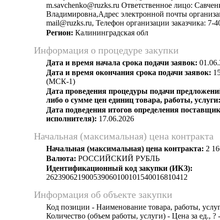
m.savchenko@ruzks.ru Ответственное лицо: Савче
Владимировна,Адрес электронной почты организац
mail@ruzks.ru, Телефон организации заказчика: 7-4
Регион:
Калининградская обл
Информация о процедуре закупки
Дата и время начала срока подачи заявок:
01.06.
Дата и время окончания срока подачи заявок:
15
(МСК-1)
Дата проведения процедуры подачи предложений
либо о сумме цен единиц товара, работы, услуги
Дата подведения итогов определения поставщик
исполнителя):
17.06.2026
Начальная (максимальная) цена контракта
Начальная (максимальная) цена контракта:
2 16
Валюта:
РОССИЙСКИЙ РУБЛЬ
Идентификационный код закупки (ИКЗ):
262390621900539060100101540016810412
Информация об объекте закупки
Код позиции - Наименование товара, работы, услуг
Количество (объем работы, услуги) - Цена за ед., ? 