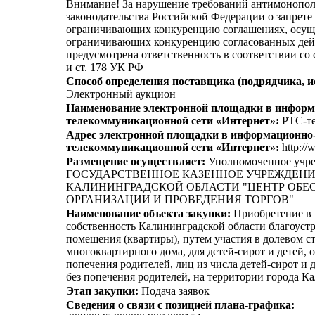
Внимание! За нарушение требований антимонопо
законодательства Российской Федерации о запрете 
ограничивающих конкуренцию соглашениях, осущ
ограничивающих конкуренцию согласованных дей
предусмотрена ответственность в соответствии со
и ст. 178 УК РФ
Способ определения поставщика (подрядчика, и
Электронный аукцион
Наименование электронной площадки в информ
телекоммуникационной сети «Интернет»:
РТС-те
Адрес электронной площадки в информационно
телекоммуникационной сети «Интернет»:
http://
Размещение осуществляет:
Уполномоченное учр
ГОСУДАРСТВЕННОЕ КАЗЕННОЕ УЧРЕЖДЕН
КАЛИНИНГРАДСКОЙ ОБЛАСТИ "ЦЕНТР ОБЕ
ОРГАНИЗАЦИИ И ПРОВЕДЕНИЯ ТОРГОВ"
Наименование объекта закупки:
Приобретение в 
собственность Калининградской области благоуст
помещения (квартиры), путем участия в долевом с
многоквартирного дома, для детей-сирот и детей, 
попечения родителей, лиц из числа детей-сирот и 
без попечения родителей, на территории города К
Этап закупки:
Подача заявок
Сведения о связи с позицией плана-графика: