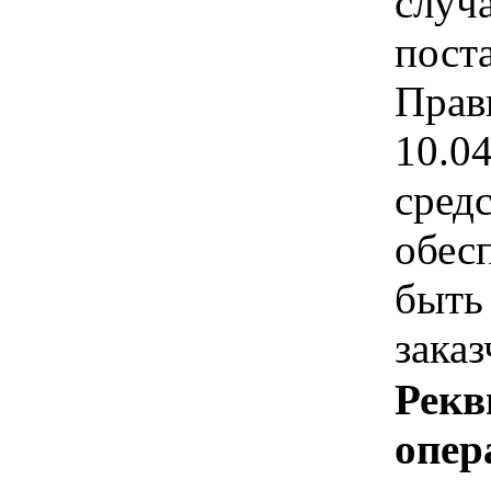
случ
пост
Прав
10.0
средс
обес
быть
зака
Рекв
опер