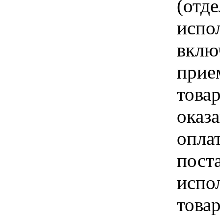
(отд
испо
вклю
прие
това
оказа
опла
пост
испо
това