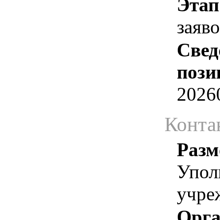
Этап
заяв
Свед
пози
2026
Конта
Разм
Упол
учре
Орга