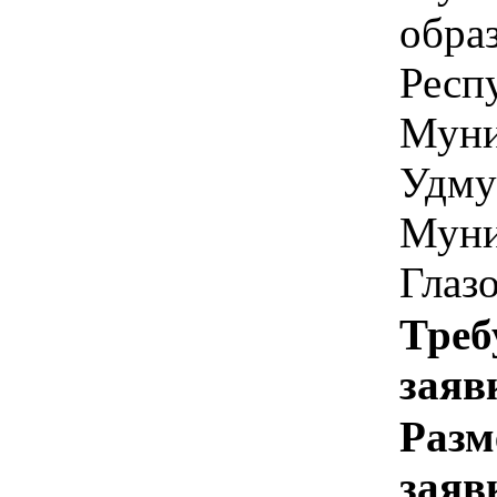
обра
Респ
Муни
Удму
Муни
Глаз
Треб
заяв
Разм
заяв