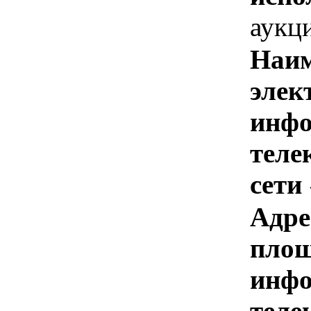
аукц
Наим
элек
инфо
теле
сети
Адре
площ
инфо
теле