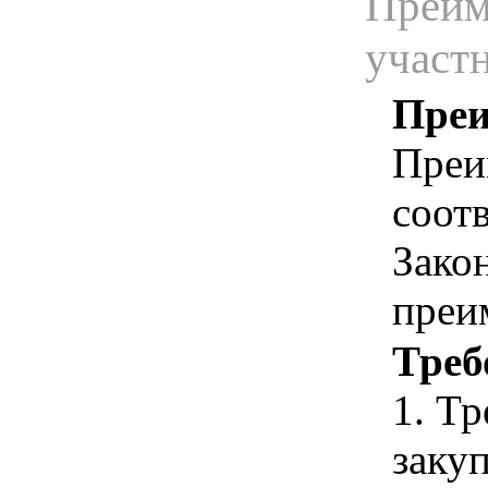
Преим
участ
Преи
Преи
соотв
Зако
преи
Треб
1. Т
закуп