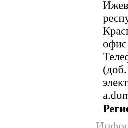
Ижев
респ
Крас
офис 
Теле
(доб.
элек
a.do
Реги
Инфор