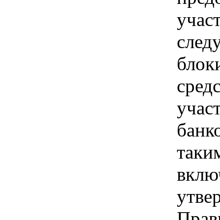
учас
след
блок
сред
учас
банк
таки
вклю
утве
Прав