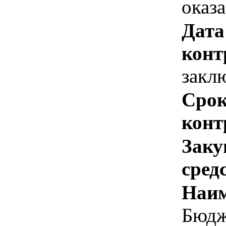
оказ
Дата
конт
закл
Срок
конт
Заку
сред
Наим
Бюдж