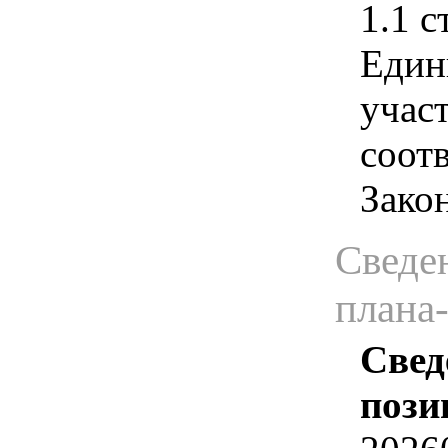
1.1 с
Един
учас
соотв
Зако
Сведен
плана
Свед
пози