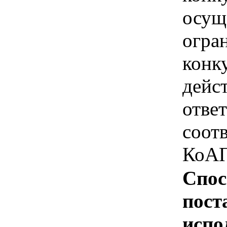
осущ
огра
конк
дейс
отве
соотв
КоАП
Спос
пост
испо