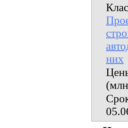
Клас
Прое
стро
авто
них
Цены
(млн
Срок
05.0