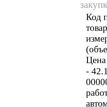
закуп
Код 
товар
изме
(объе
Цена 
- 42.
0000
рабо
авто