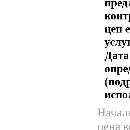
пред
конт
цен 
услу
Дата
опре
(под
испо
Начал
цена 