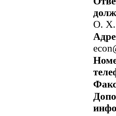
Отве
долж
О. Х.
Адре
econ
Номе
теле
Факс
Допо
инфо