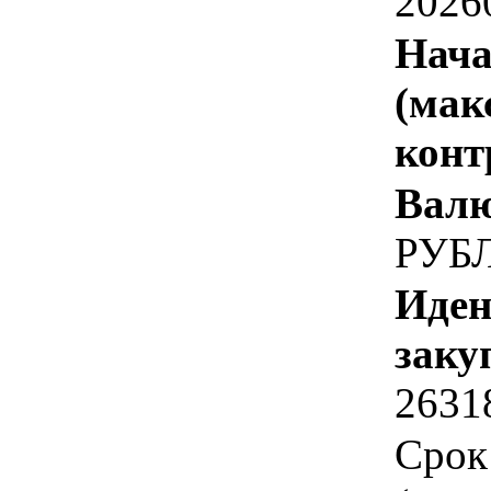
2026
Нача
(мак
конт
Валю
РУБ
Иден
заку
2631
Срок