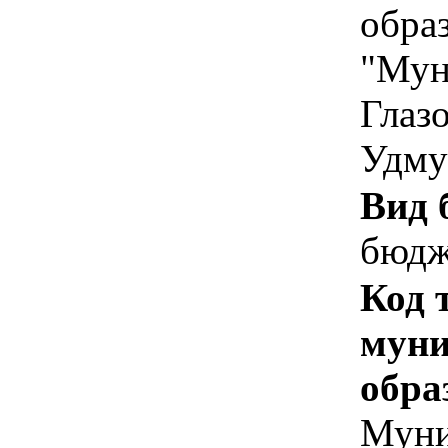
обра
"Мун
Глаз
Удму
Вид 
бюдж
Код 
муни
обра
Муни