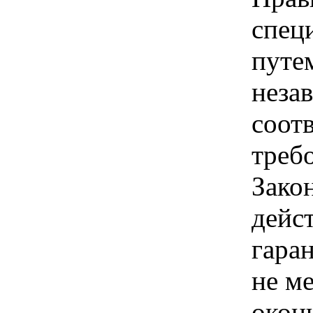
спец
путе
неза
соот
треб
Зако
дейс
гара
не ме
окон