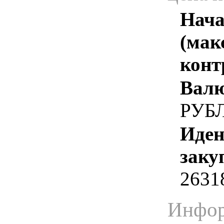
Нача
(мак
конт
Валю
РУБ
Иден
заку
2631
Инфор