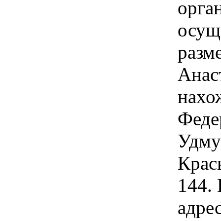
орга
осущ
разм
Анас
нахо
Феде
Удму
Красн
144.
адре