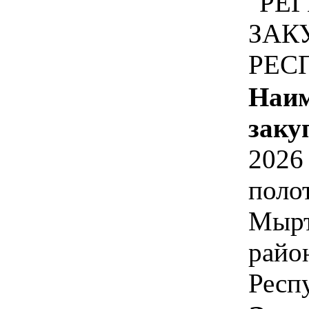
"РЕ
ЗАК
РЕС
Наим
заку
2026
поло
Мырт
райо
Респ