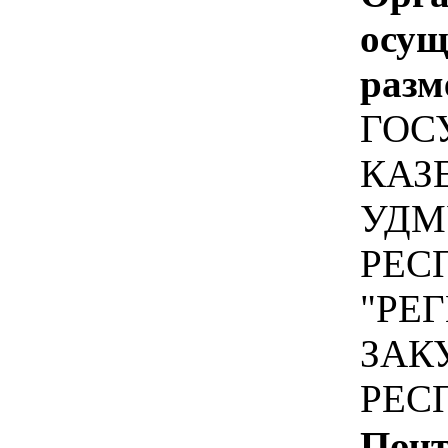
осу
разм
ГОС
КАЗ
УДМ
РЕС
"РЕ
ЗАК
РЕС
Почт