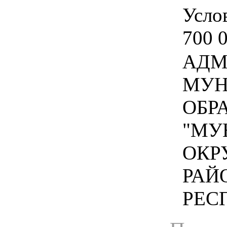
Услов
700 0
АДМ
МУН
ОБР
"МУ
ОКР
РАЙ
РЕСП