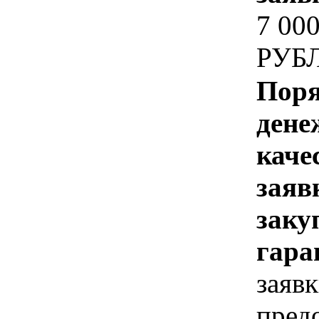
7 00
РУБ
Поря
дене
каче
заяв
заку
гара
заявк
пред