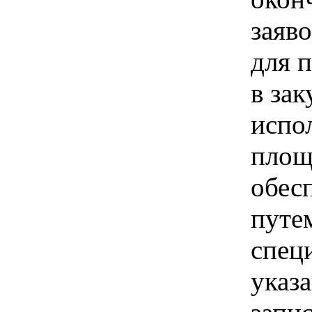
заяв
для п
в зак
испо
площ
обес
путе
спец
указ