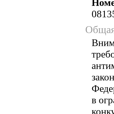
Номе
0813
Общая
Вним
треб
анти
зако
Феде
в ог
конк