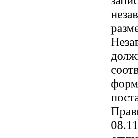
запис
неза
разм
Неза
долж
соот
форм
пост
Прав
08.1