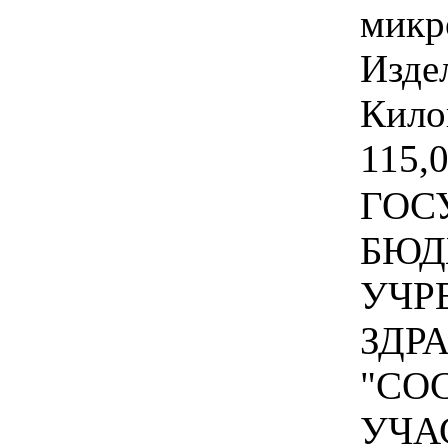
микр
Изде
Кило
115,0
ГОС
БЮД
УЧР
ЗДР
"СО
УЧА