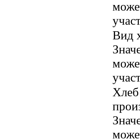
може
учас
Вид 
Знач
може
учас
Хлеб
произ
Знач
може