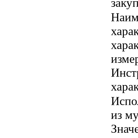
заку
Наим
хара
хара
изме
Инст
харак
Испо
из му
Знач