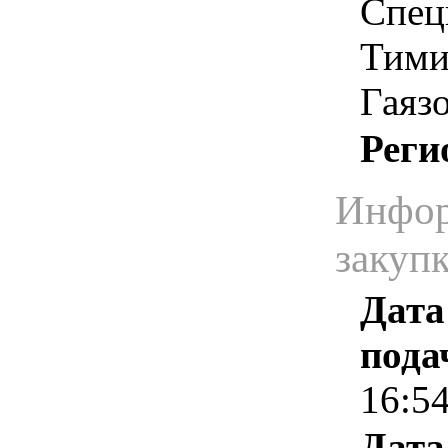
Спец
Тими
Гаяз
Реги
Инфор
закуп
Дата
пода
16:5
Дата