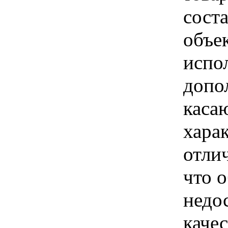
сост
объе
испо
допо
каса
хара
отли
что 
недо
каче