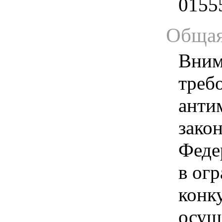
0155
Общая
Вним
треб
анти
зако
Феде
в ог
конк
осущ