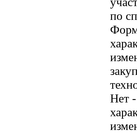
учас
по с
Форм
хара
изме
заку
техн
Нет -
хара
изме