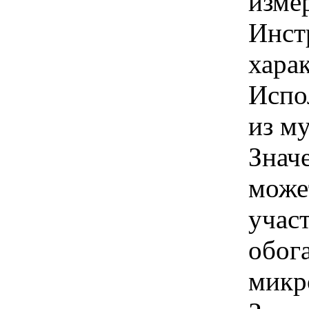
изме
Инст
харак
Испо
из му
Знач
може
учас
обог
микр