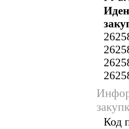
Иден
заку
2625
2625
2625
2625
Инфор
закуп
Код 