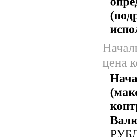
опре
(под
испо
Начал
цена 
Нача
(мак
конт
Валю
РУБ