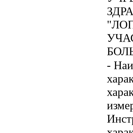
ЗДР
"ЛО
УЧА
БОЛЬ
- На
хара
хара
изме
Инст
харак