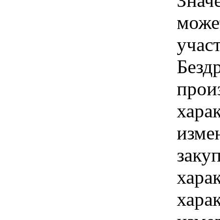
Знач
може
учас
Безд
прои
хара
изме
заку
хара
хара