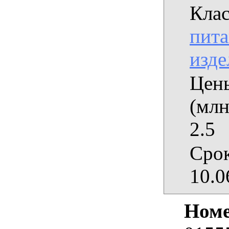
Клас
пита
изде
Цены
(млн
2.5
Срок
10.0
Номе