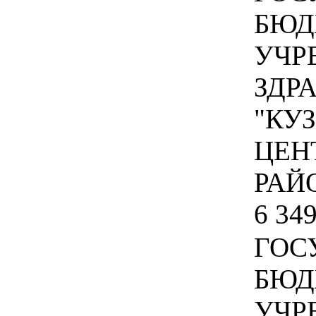
БЮД
УЧР
ЗДР
"КУ
ЦЕН
РАЙ
6 349
ГОС
БЮД
УЧР