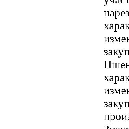
наре
хара
изме
заку
Пшен
хара
изме
заку
прои