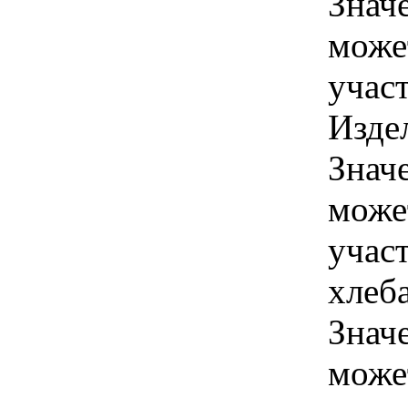
Знач
може
учас
Издел
Знач
може
учас
хлеб
Знач
може