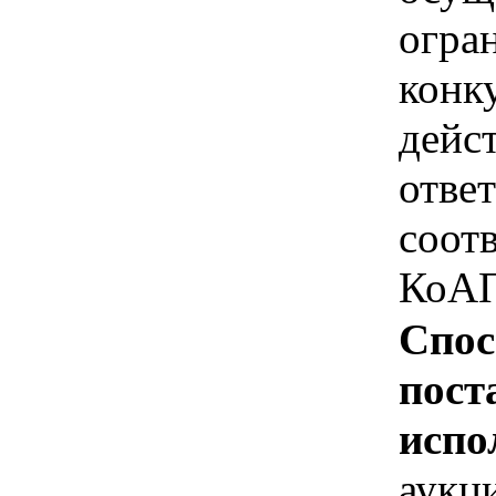
огра
конк
дейс
отве
соотв
КоАП
Спос
пост
испо
аукц