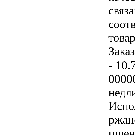
связ
соот
това
Заказ
- 10.
0000
недл
Испо
ржан
пшен