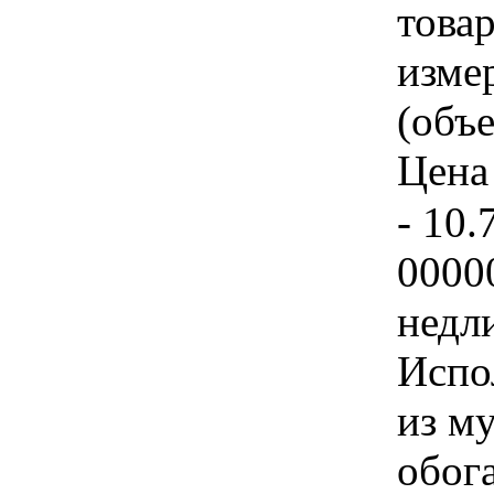
товар
изме
(объе
Цена 
- 10.
0000
недл
Испо
из м
обог