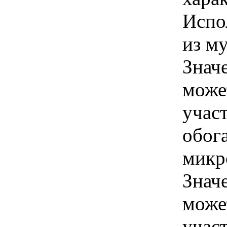
Испо
из м
Знач
може
учас
обог
микр
Знач
може
учас