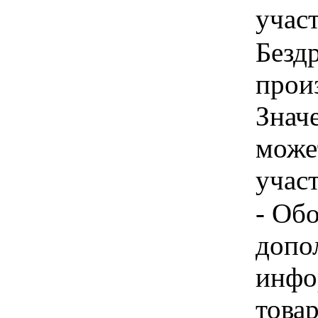
учас
Безд
произ
Знач
може
учас
- Об
допо
инфо
товар