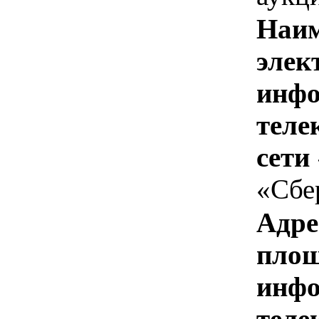
Наим
элек
инфо
теле
сети
«Сбе
Адре
площ
инфо
теле