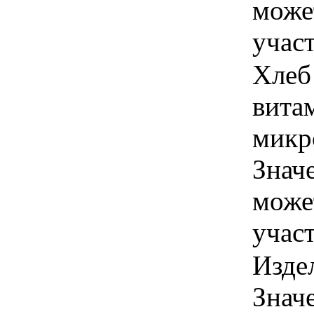
може
учас
Хлеб
вита
микр
Знач
може
учас
Издел
Знач