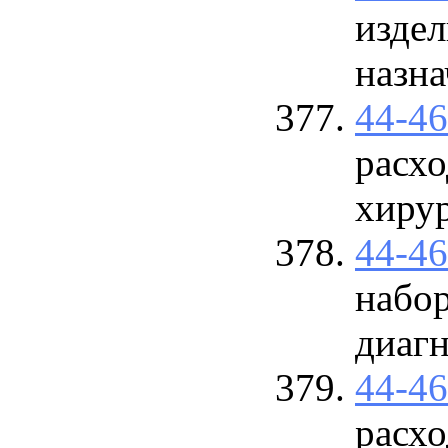
изде
назна
44-4
расхо
хиру
44-4
набор
диаг
44-4
расхо