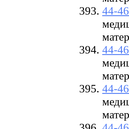
44-4
меди
матер
44-4
меди
матер
44-4
меди
матер
44-4