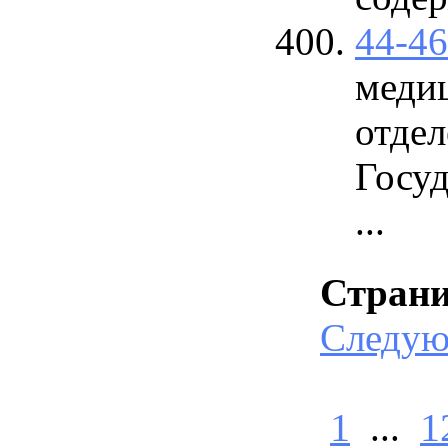
44-4
меди
отдел
Госу
...
Стран
Следу
1
...
1