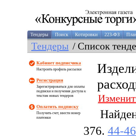
Тендеры
Поиск
Котировки
223-ФЗ
Пла
Тендеры
/ Список тенд
Кабинет подписчика
Издели
Настроить профиль рассылки
расхо
Регистрация
Зарегистрироваться для оплаты
подписки и получения доступа к
Изменит
текстам новых тендеров
Оплатить подписку
Найде
Получить счет, ввести номер
платежки
44-4