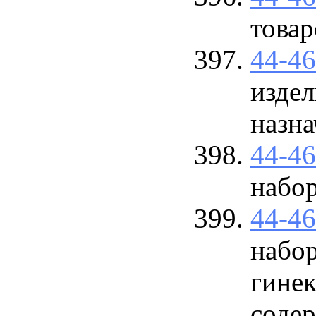
товар
44-4
изде
назна
44-4
набо
44-4
набор
гинек
содер