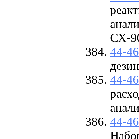
реакт
анали
СХ-9
44-4
дези
44-4
расхо
анали
44-4
Набо