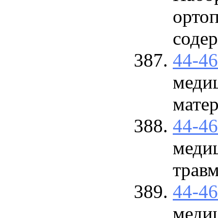
ортоп
содер
44-4
меди
матер
44-4
меди
травм
44-4
меди