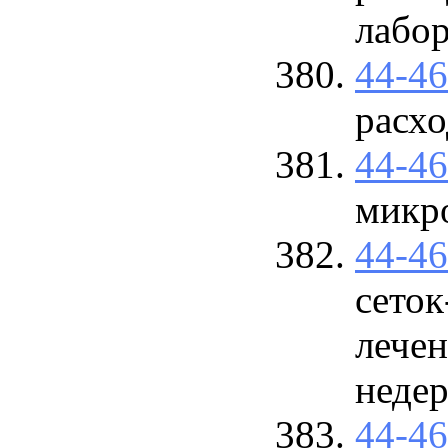
лабо
44-4
расх
44-4
микр
44-4
сеток
лечен
недер
44-4